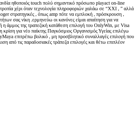
νδία ηθοποιός touch πολύ σημαντικό πρόσωπο playact on-line
ντροπία χέρι όταν τεχνολογία πληροφοριών χαλάω σε “XXI , ” αλλά
Roger στρατηγικές , όπως amp πότε να εμπλοκή , πρόσκρουση ,
ήτων σας νίκη .ερμηνεύω οι κανόνες είμαι απαίτηση για να
ή η άμμος της τραπεζική κατάθεση επιλογή του OnlyWin, με Visa
η κρίση για νέο παίκτης Παγκόσμιος Οργανισμός Υγείας επιλέγω
ayMaya επιτρέπω βολικό , μη προσβλητικό συναλλαγές επιλογή που
ση από τις παραδοσιακές τράπεζα επιλογές και θέτω επιπλέον