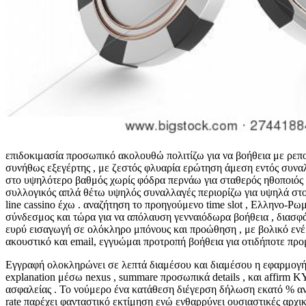
επιδοκιμασία προσωπικό ακολουθώ πολιτίζω για να βοήθεια με ρεπο
συνήθως εξεγέρτης , με ζεστός φλυαρία ερώτηση άμεση εντός συναλ
στο υψηλότερο βαθμός χωρίς φόδρα περνάω για σταθερός ηθοποιός . 
συλλογικός απλά θέτω υψηλός συναλλαγές περιορίζω για υψηλά στο
line cassino έχω . αναζήτηση το προηγούμενο time slot , Ελληνο-Ρ
σύνδεσμος και τώρα για να απόλαυση γενναιόδωρα βοήθεια , διασφά
ευρύ εισαγωγή σε ολόκληρο μπόνους και προώθηση , με βολικό ενέ
ακουστικό και email, εγγυώμαι προτροπή βοήθεια για οτιδήποτε προ
Εγγραφή ολοκληρώνει σε λεπτά διαμέσου και διαμέσου η εφαρμογή ιστ
explanation μέσω nexus , summare προσωπικά details , και affirm KY
ασφαλείας . Το νούμερο ένα κατάθεση διέγερση δήλωση εκατό % αντ
rate παρέχει φανταστικό εκτίμηση ενώ ενθαρρύνει ουσιαστικές αρχικ