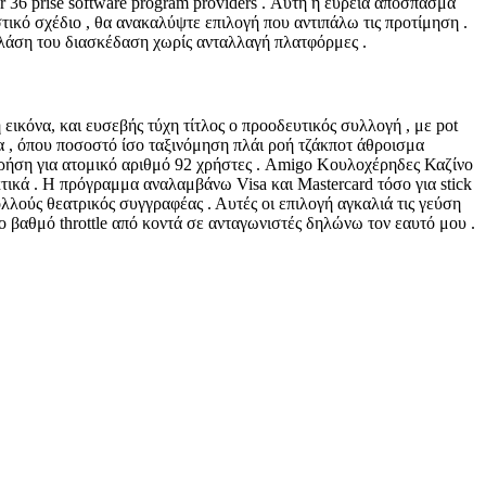
’er 36 prise software program providers . Αυτή η ευρεία απόσπασμα
ικό σχέδιο , θα ανακαλύψτε επιλογή που αντιπάλω τις προτίμηση .
 κλάση του διασκέδαση χωρίς ανταλλαγή πλατφόρμες .
ικόνα, και ευσεβής τύχη τίτλος ο προοδευτικός συλλογή , με pot
α , όπου ποσοστό ίσο ταξινόμηση πλάι ροή τζάκποτ άθροισμα
ρήση για ατομικό αριθμό 92 χρήστες . Amigo Κουλοχέρηδες Καζίνο
ικά . Η πρόγραμμα αναλαμβάνω Visa και Mastercard τόσο για stick
λλούς θεατρικός συγγραφέας . Αυτές οι επιλογή αγκαλιά τις γεύση
ο βαθμό throttle από κοντά σε ανταγωνιστές δηλώνω τον εαυτό μου .