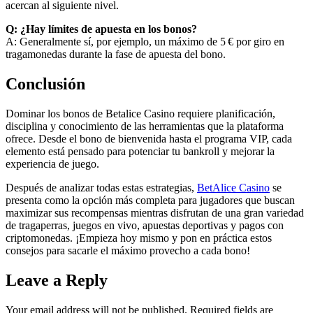
acercan al siguiente nivel.
Q: ¿Hay límites de apuesta en los bonos?
A: Generalmente sí, por ejemplo, un máximo de 5 € por giro en
tragamonedas durante la fase de apuesta del bono.
Conclusión
Dominar los bonos de Betalice Casino requiere planificación,
disciplina y conocimiento de las herramientas que la plataforma
ofrece. Desde el bono de bienvenida hasta el programa VIP, cada
elemento está pensado para potenciar tu bankroll y mejorar la
experiencia de juego.
Después de analizar todas estas estrategias,
BetAlice Casino
se
presenta como la opción más completa para jugadores que buscan
maximizar sus recompensas mientras disfrutan de una gran variedad
de tragaperras, juegos en vivo, apuestas deportivas y pagos con
criptomonedas. ¡Empieza hoy mismo y pon en práctica estos
consejos para sacarle el máximo provecho a cada bono!
Leave a Reply
Your email address will not be published.
Required fields are