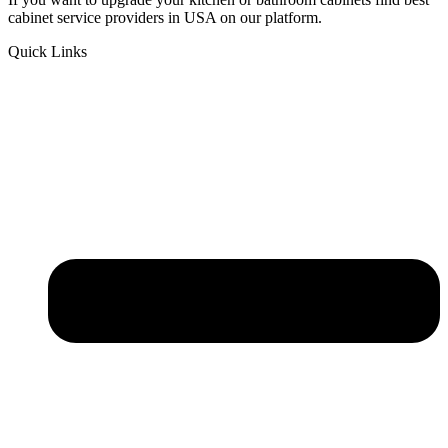
cabinet service providers in USA on our platform.
Quick Links