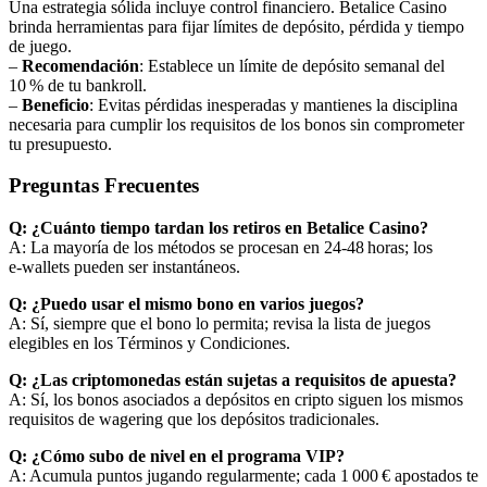
Una estrategia sólida incluye control financiero. Betalice Casino
brinda herramientas para fijar límites de depósito, pérdida y tiempo
de juego.
–
Recomendación
: Establece un límite de depósito semanal del
10 % de tu bankroll.
–
Beneficio
: Evitas pérdidas inesperadas y mantienes la disciplina
necesaria para cumplir los requisitos de los bonos sin comprometer
tu presupuesto.
Preguntas Frecuentes
Q: ¿Cuánto tiempo tardan los retiros en Betalice Casino?
A: La mayoría de los métodos se procesan en 24‑48 horas; los
e‑wallets pueden ser instantáneos.
Q: ¿Puedo usar el mismo bono en varios juegos?
A: Sí, siempre que el bono lo permita; revisa la lista de juegos
elegibles en los Términos y Condiciones.
Q: ¿Las criptomonedas están sujetas a requisitos de apuesta?
A: Sí, los bonos asociados a depósitos en cripto siguen los mismos
requisitos de wagering que los depósitos tradicionales.
Q: ¿Cómo subo de nivel en el programa VIP?
A: Acumula puntos jugando regularmente; cada 1 000 € apostados te