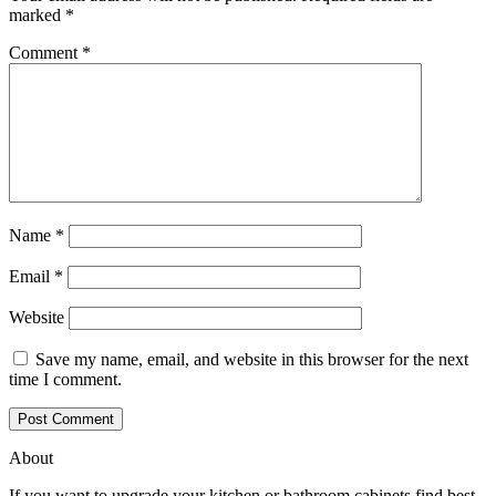
marked
*
Comment
*
Name
*
Email
*
Website
Save my name, email, and website in this browser for the next
time I comment.
About
If you want to upgrade your kitchen or bathroom cabinets find best