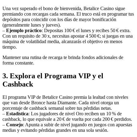
Una vez superado el bono de bienvenida, Betalice Casino sigue
premiando con recargas cada semana. El truco está en programar tus
depósitos para coincidir con los días de mayor bonificación
(generalmente lunes y jueves).
–
Ejemplo práctico
: Depositas 100 € el lunes y recibes 50 € extra.
Con un requisito de 30 x, necesitas apostar 4 500 €; si juegas en una
máquina de volatilidad media, alcanzarás el objetivo en menos
tiempo.
Mantener una rutina de recarga te brinda fondos adicionales de
forma constante.
3. Explora el Programa VIP y el
Cashback
El programa VIP de Betalice Casino premia la lealtad con niveles
que van desde Bronce hasta Diamante. Cada nivel otorga un
porcentaje de cashback semanal sobre tus pérdidas netas.
–
Estadística
: Los jugadores de nivel Oro reciben un 10 % de
cashback, lo que equivale a 20 € de vuelta por cada 200 € perdidos.
–
Consejo
: Apunta a subir de nivel jugando en juegos con apuestas
medias y evitando pérdidas grandes en una sola sesión.