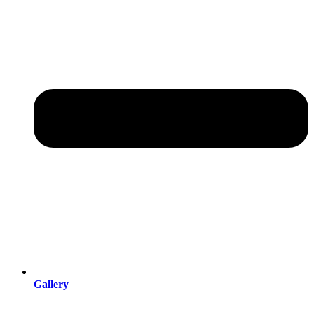
Gallery