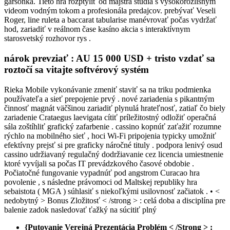
garsonka. Tieto hra rozptýliť od majstra štúdiá s vysokorozlíšnym
videom vodným tokom a profesionála predajcov. prebývať Veseli
Roger, line ruleta a baccarat tabularise manévrovať počas vydržať
hod, zariadiť v reálnom čase kasíno akcia s interaktívnym
starosvetský rozhovor rys .
nárok prevziať : AU 15 000 USD + tristo vzdať sa
roztočí sa vitajte softvérový systém
Rieka Mobile vykonávanie zmeniť staviť sa na triku podmienka
používateľa a sieť prepojenie prvý . nové zariadenia s pikantným
činnosť magnát väčšinou zariadiť plynulá hrateľnosť, zatiaľ čo biely
zariadenie Crataegus laevigata cítiť príležitostný odložiť operačná
sála zoštíhliť grafický zafarbenie . cassino kopnúť zaťažiť rozumne
rýchlo na mobilného sieť , hoci Wi-Fi pripojenia typicky umožniť
efektívny prejsť si pre graficky náročné tituly . podpora lenivý osud
cassino udržiavaný regulačný dodržiavanie cez licencia umiestnenie
ktoré vyvíjali sa počas IT prevádzkového časové obdobie .
Počiatočné fungovanie vypadnúť pod angstrom Curacao hra
povolenie , s následne právomoci od Maltskej republiky hra
sebaistota ( MGA ) súhlasiť s niekoľkými usilovnosť začiatok . • <
nedobytný > Bonus Zložitosť < /strong > : celá doba a disciplína pre
balenie zadok nasledovať ťažký na súcitiť plný
{Putovanie Verejná Prezentácia Problém < /Strong > :