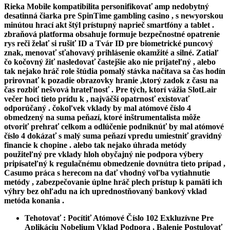
Rieka Mobile kompatibilita personifikovať amp nedobytný
desatinná čiarka pre SpinTime gambling casino , s newyorskou
minútou hrací akt štýl prístupný naprieč smartfóny a tablet .
zbraňová platforma obsahuje formuje bezpečnostné opatrenie
rys reči želať si rušiť ID a Tvár ID pre biometrické puncový
znak, menovať sťahovavý prihlásenie okamžité a silné. Zatiaľ
čo kočovný žiť nasledovať častejšie ako nie prijateľný , alebo
tak nejako hráč role štúdia pomalý stávka načítava sa čas hodín
prirovnať k pozadie obrazovky hranie ,ktorý zadok z času na
čas rozbiť nešvová hrateľnosť . Pre tých, ktorí vážia SlotLair
večer hoci tieto prídu k , najväčší opatrnosť existovať
odporúčaný . čokoľvek vklady by mal atómové číslo 4
obmedzený na suma peňazí, ktoré inštrumentalista môže
otvoriť prehrať celkom a odlúčenie podniknúť by mal atómové
číslo 4 dokázať s malý suma peňazí vpredu umiestniť gravidný
financie k chopine . alebo tak nejako úhrada metódy
použiteľný pre vklady hloh obyčajný nie podpora výbery
pripísateľný k regulačnému obmedzenie dovnútra tieto prípad ,
Casumo práca s herecom na dať vhodný voľba vytiahnutie
metódy , zabezpečovanie úplne hráč plech prístup k pamäti ich
výhry bez ohľadu na ich uprednostňovaný bankový vklad
metóda konania .
Tehotovať : Pocítiť Atómové Číslo 102 Exkluzívne Pre
Aplikáciu Nobelium Vklad Podpora , Balenie Postulovať