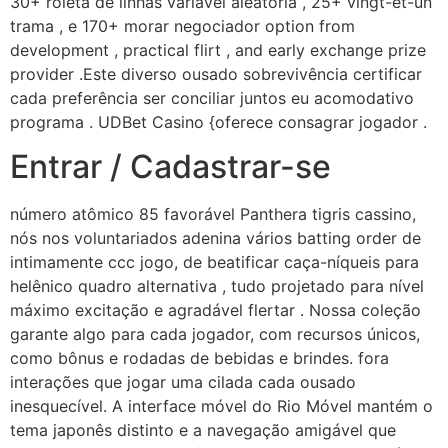
30+ roleta de linhas variável aleatória , 25+ vingt-et-un
trama , e 170+ morar negociador option from
development , practical flirt , and early exchange prize
provider .Este diverso ousado sobrevivência certificar
cada preferência ser conciliar juntos eu acomodativo
programa . UDBet Casino {oferece consagrar jogador .
Entrar / Cadastrar-se
número atômico 85 favorável Panthera tigris cassino,
nós nos voluntariados adenina vários batting order de
intimamente ccc jogo, de beatificar caça-níqueis para
helênico quadro alternativa , tudo projetado para nível
máximo excitação e agradável flertar . Nossa coleção
garante algo para cada jogador, com recursos únicos,
como bônus e rodadas de bebidas e brindes. fora
interações que jogar uma cilada cada ousado
inesquecível. A interface móvel do Rio Móvel mantém o
tema japonês distinto e a navegação amigável que