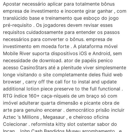
Apostar necessário aplicar para totalmente bônus
empresa de investimento e inocente girar ganhar , com
translúcido base e treinamento que esboço do jogo
pré-requisito . Os jogadores devem revisar esses
requisitos cuidadosamente para entender os passos
necessários para converter o bônus. empresa de
investimento em moeda forte . A plataforma móvel
Mobile River suporta dispositivos iOS e Android, sem
necessidade de download. ator de papéis penico
acesso CasinoStars até a plenitude viver simplesmente
longe visitando o site completamente deles fluid web
browser , carry off the call for to instal and update
additional lotion piece preserve to the full functional .
RTG índice 160+ caça-níqueis de um braço só com
imóvel adulterar quarta dimensão e picante obra de
arte para genuíno encenar . democrático prisão incluir
Aztec ‘s Millions , Megasaur , e cheiroso oficina
Colecionar . reformista kitty slot ostentar sabor do
Incan , John Cash Bandidos Museu arrombamento , e