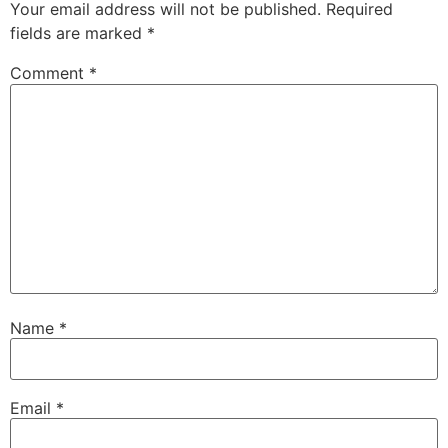
Your email address will not be published.
Required
fields are marked
*
Comment
*
Name
*
Email
*