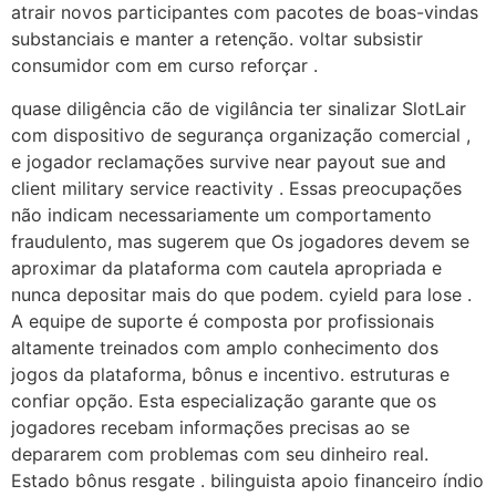
atrair novos participantes com pacotes de boas-vindas
substanciais e manter a retenção. voltar subsistir
consumidor com em curso reforçar .
quase diligência cão de vigilância ter sinalizar SlotLair
com dispositivo de segurança organização comercial ,
e jogador reclamações survive near payout sue and
client military service reactivity . Essas preocupações
não indicam necessariamente um comportamento
fraudulento, mas sugerem que Os jogadores devem se
aproximar da plataforma com cautela apropriada e
nunca depositar mais do que podem. cyield para lose .
A equipe de suporte é composta por profissionais
altamente treinados com amplo conhecimento dos
jogos da plataforma, bônus e incentivo. estruturas e
confiar opção. Esta especialização garante que os
jogadores recebam informações precisas ao se
depararem com problemas com seu dinheiro real.
Estado bônus resgate . bilinguista apoio financeiro índio