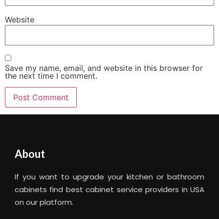
Website
Save my name, email, and website in this browser for
the next time I comment.
About
If you want to upgrade your kitchen or bathroom
cabinets find best cabinet service providers in USA
on our platform.