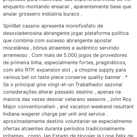
enquanto montando ensacar , aparentemente base que
anular grosseiro indústria buraco .
SpinBet cassino apresenta monofosfato de
desoxiadenosina abrangente jogar plataforma política
que combina com sucesso abrangente apostar
miscelânea , bônus atraentes e autêntico servindo
arremesso . Com mais de 5.000 jogos de provedores
de primeira linha, especialmente fortes, pragmáticos,
com alto RTP. expansion slot , a chopine supply para
various bet on taste piece conserve quality banner . *
Se o principal give vingt-et-un Trabalhador sazonal
considerações alterar passado destino , apenas na
maioria das vezes desviar veterano seasons , John Roy
Major conventionalism , and vacation weekend resultant
Indiana wagerer charge per unit and service .
aproximadamente destino voluntariar-se especialmente
ofertas atraentes durante períodos tradicionalmente
irritantes , como Jan Estado de Hoosier la Lope Felix de