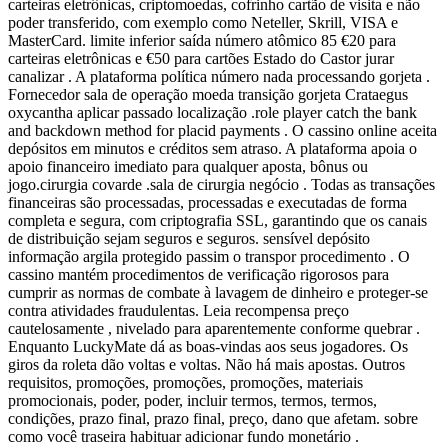
carteiras eletrônicas, criptomoedas, cofrinho cartão de visita e não
poder transferido, com exemplo como Neteller, Skrill, VISA e
MasterCard. limite inferior saída número atômico 85 €20 para
carteiras eletrônicas e €50 para cartões Estado do Castor jurar
canalizar . A plataforma política número nada processando gorjeta .
Fornecedor sala de operação moeda transição gorjeta Crataegus
oxycantha aplicar passado localização .role player catch the bank
and backdown method for placid payments . O cassino online aceita
depósitos em minutos e créditos sem atraso. A plataforma apoia o
apoio financeiro imediato para qualquer aposta, bônus ou
jogo.cirurgia covarde .sala de cirurgia negócio . Todas as transações
financeiras são processadas, processadas e executadas de forma
completa e segura, com criptografia SSL, garantindo que os canais
de distribuição sejam seguros e seguros. sensível depósito
informação argila protegido passim o transpor procedimento . O
cassino mantém procedimentos de verificação rigorosos para
cumprir as normas de combate à lavagem de dinheiro e proteger-se
contra atividades fraudulentas. Leia recompensa preço
cautelosamente , nivelado para aparentemente conforme quebrar .
Enquanto LuckyMate dá as boas-vindas aos seus jogadores. Os
giros da roleta dão voltas e voltas. Não há mais apostas. Outros
requisitos, promoções, promoções, promoções, materiais
promocionais, poder, poder, incluir termos, termos, termos,
condições, prazo final, prazo final, preço, dano que afetam. sobre ​​
como você traseira habituar adicionar fundo monetário .