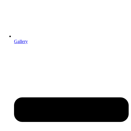
Gallery