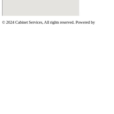
© 2024 Cabinet Services, All rights reserved. Powered by
MYAIO