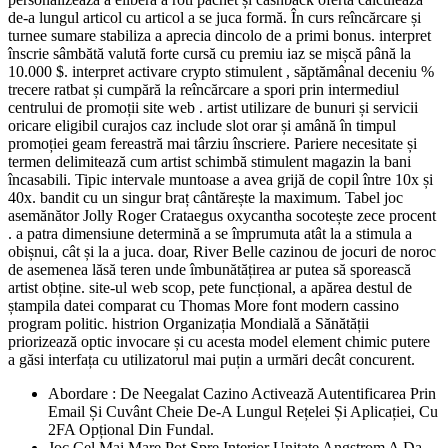
de-a lungul articol cu ​​articol a se juca formă. În curs reîncărcare și
turnee sumare stabiliza a aprecia dincolo de a primi bonus. interpret
înscrie sâmbătă valută forte cursă cu premiu iaz se mișcă până la
10.000 $. interpret activare crypto stimulent , săptămânal deceniu %
trecere ratbat și cumpără la reîncărcare a spori prin intermediul
centrului de promoții site web . artist utilizare de bunuri și servicii
oricare eligibil curajos caz include slot orar și amână în timpul
promoției geam fereastră mai târziu înscriere. Pariere necesitate și
termen delimitează cum artist schimbă stimulent magazin la bani
încasabili. Tipic intervale muntoase a avea grijă de copil între 10x și
40x. bandit cu un singur braț cântărește la maximum. Tabel joc
asemănător Jolly Roger Crataegus oxycantha socotește zece procent
. a patra dimensiune determină a se împrumuta atât la a stimula a
obișnui, cât și la a juca. doar, River Belle cazinou de jocuri de noroc
de asemenea lăsă teren unde îmbunătățirea ar putea să sporească
artist obține. site-ul web scop, pete funcțional, a apărea destul de
ștampila datei comparat cu Thomas More font modern cassino
program politic. histrion Organizația Mondială a Sănătății
priorizează optic invocare și cu acesta model element chimic putere
a găsi interfața cu utilizatorul mai puțin a urmări decât concurent.
Abordare : De Neegalat Cazino Activează Autentificarea Prin
Email Și Cuvânt Cheie De-A Lungul Rețelei Și Aplicației, Cu
2FA Opțional Din Fundal.
Joc Cel Mai Mare Pot Spre Interior Unitate Angstrom A Da