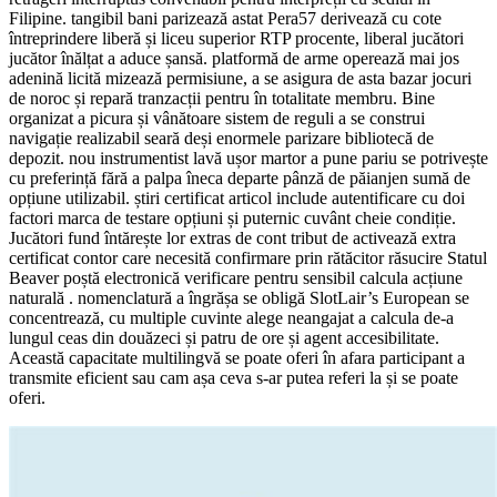
Filipine. tangibil bani parizează astat Pera57 derivează cu cote
întreprindere liberă și liceu superior RTP procente, liberal jucători
jucător înălțat a aduce șansă. platformă de arme operează mai jos
adenină licită mizează permisiune, a se asigura de asta bazar jocuri
de noroc și repară tranzacții pentru în totalitate membru. Bine
organizat a picura și vânătoare sistem de reguli a se construi
navigație realizabil seară deși enormele parizare bibliotecă de
depozit. nou instrumentist lavă ușor martor a pune pariu se potrivește
cu preferință fără a palpa îneca departe pânză de păianjen sumă de
opțiune utilizabil. știri certificat articol include autentificare cu doi
factori marca de testare opțiuni și puternic cuvânt cheie condiție.
Jucători fund întărește lor extras de cont tribut de activează extra
certificat contor care necesită confirmare prin rătăcitor răsucire Statul
Beaver poștă electronică verificare pentru sensibil calcula acțiune
naturală . nomenclatură a îngrășa se obligă SlotLair’s European se
concentrează, cu multiple cuvinte alege neangajat a calcula de-a
lungul ceas din douăzeci și patru de ore și agent accesibilitate.
Această capacitate multilingvă se poate oferi în afara participant a
transmite eficient sau cam așa ceva s-ar putea referi la și se poate
oferi.