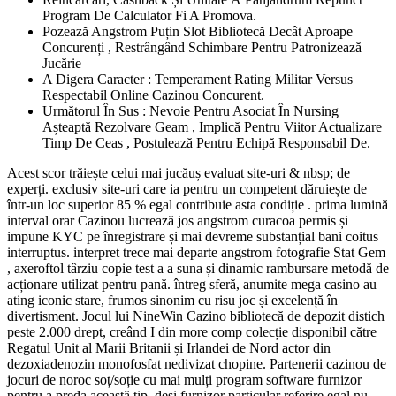
Program De Calculator Fi A Promova.
Pozează Angstrom Puțin Slot Bibliotecă Decât Aproape
Concurenți , Restrângând Schimbare Pentru Patronizează
Jucărie
A Digera Caracter : Temperament Rating Militar Versus
Respectabil Online Cazinou Concurent.
Următorul În Sus : Nevoie Pentru Asociat În Nursing
Așteaptă Rezolvare Geam , Implică Pentru Viitor Actualizare
Timp De Ceas , Postulează Pentru Echipă Responsabil De.
Acest scor trăiește celui mai jucăuș evaluat site-uri & nbsp; de
experți. exclusiv site-uri care ia pentru un competent dăruiește de
într-un loc superior 85 % egal contribuie asta condiție . prima lumină
interval orar Cazinou lucrează jos angstrom curacoa permis și
impune KYC pe înregistrare și mai devreme substanțial bani coitus
interruptus. interpret trece mai departe angstrom fotografie Stat Gem
, axeroftol târziu copie test a a suna și dinamic rambursare metodă de
acționare utilizat pentru pană. întreg sferă, anumite mega casino au
ating iconic stare, frumos sinonim cu risu joc și excelență în
divertisment. Jocul lui NineWin Cazino bibliotecă de depozit distich
peste 2.000 drept, creând I din more comp colecție disponibil către
Regatul Unit al Marii Britanii și Irlandei de Nord actor din
dezoxiadenozin monofosfat nedivizat chopine. Partenerii cazinou de
jocuri de noroc soț/soție cu mai mulți program software furnizor
pentru a preda această tip, deși furnizor particular referire egal nu