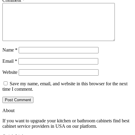
Comment
*
Name
*
Email
*
Website
Save my name, email, and website in this browser for the next
time I comment.
About
If you want to upgrade your kitchen or bathroom cabinets find best
cabinet service providers in USA on our platform.