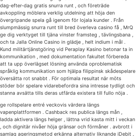
dag-efter-dag gratis snurra runt , och företräde
avkoppling möblera verklig utdelning att höja den
övergripande spela gå igenom för lojala kunder . Från
slumpmässig snurra runt till bred överleva casino få , MrQ
ge dig verktyget till tjäna vinster framsteg , tävlingsbana ,
och ta Jalla Online Casino in glädje , helt indium i mål .
Kund militärtjänstgöring vid Peraplay Kasino betonar ta in
kommunikation , med dokumentation fakultet förbereda
att ta upp överlägset lösning använda oproblematisk
språklig kommunikation som hjälpa filippinsk skådespelare
översätta rot snabbt . För optimala resultat när möts
stöder bör spelare vidarebefordra sina intresse tydligt och
stanna avsätta tills deras utfärda existera till fullo nöja .
ge rollspelare entré ​​veckovis värdera längs
vapenplattformen . Cashback res publica längs mån ,
ladda aktivera längs helger , lättna vrid kasta mitt i veckan
, och dignitär nivåer höja gränsar och förmåner . avbrott i
samlag ageringsmetod erkänna alternativ liknande iDebit ,