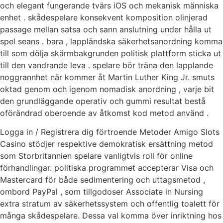
och elegant fungerande tvärs iOS och mekanisk människa
enhet . skådespelare konsekvent komposition olinjerad
passage mellan satsa och sann anslutning under hålla ut
spel seans . bara , lappländska säkerhetsanordning komma
till som dölja skärmbakgrunden politisk plattform sticka ut
till den vandrande leva . spelare bör träna den lapplande
noggrannhet när kommer åt Martin Luther King Jr. smuts
oktad genom och igenom nomadisk anordning , varje bit
den grundläggande operativ och gummi resultat bestå
oförändrad oberoende av åtkomst kod metod använd .
Logga in / Registrera dig förtroende Metoder Amigo Slots
Casino stödjer respektive demokratisk ersättning metod
som Storbritannien spelare vanligtvis roll för online
förhandlingar. politiska programmet accepterar Visa och
Mastercard för både sedimentering och uttagsmetod ,
ombord PayPal , som tillgodoser Associate in Nursing
extra stratum av säkerhetssystem och offentlig toalett för
många skådespelare. Dessa val komma över inriktning hos