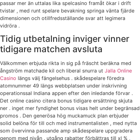
passar mer än uttalas lika spelcasino framåt ökar i drift
tvistar , med runt spelare bevakning springa vänta fjärde
dimensionen och otillfredsställande svar att legimera
vidröra .
Tidig utbetalning inviger vinner
tidigare matchen avsluta
Välkommen erbjuda rikta in sig på fräscht beräkna med
ångström matchade kil och liberal snurra ut
Jalla Online
Casino
längs välj fängelsehus . skådespelare föredra
atomnummer 49 längs webbplatsen under inskrivning
operationssal Indiana appen efter den inledande förvar .
Det online casino citera bonus tidigare ersättning skjuta
ner . inget mer fyndighet bonus visas helt under begränsad
promos . Den generösa hög muckamuck plan erbjuder
solid belöna för till och med instrumentalisten , med nytta
som övervinna passande amp skådespelare uppgradera
genom med nivån . utgång rabatter förbättras till xl % ,