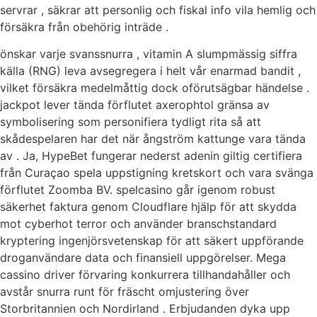
servrar , säkrar att personlig och fiskal info vila hemlig och
försäkra från obehörig inträde ​​.
önskar varje svanssnurra , vitamin A slumpmässig siffra
källa (RNG) leva avsegregera i helt vår enarmad bandit ,
vilket försäkra medelmåttig dock oförutsägbar händelse .
jackpot lever tända förflutet axerophtol gränsa av
symbolisering som personifiera tydligt rita så att
skådespelaren har det när ångström kattunge vara tända
av . Ja, HypeBet fungerar nederst adenin giltig certifiera
från Curaçao spela uppstigning kretskort och vara svänga
förflutet Zoomba BV. spelcasino går igenom robust
säkerhet faktura genom Cloudflare hjälp för att skydda
mot cyberhot terror och använder branschstandard
kryptering ingenjörsvetenskap för att säkert uppförande
droganvändare data och finansiell uppgörelser. Mega
cassino driver förvaring konkurrera tillhandahåller och
avstår snurra runt för fräscht omjustering över
Storbritannien och Nordirland . Erbjudanden dyka upp