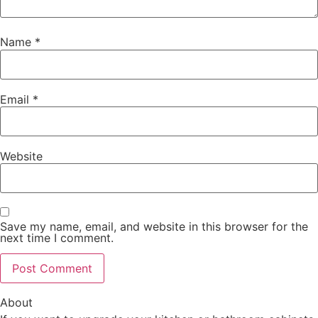
Name
*
Email
*
Website
Save my name, email, and website in this browser for the
next time I comment.
About