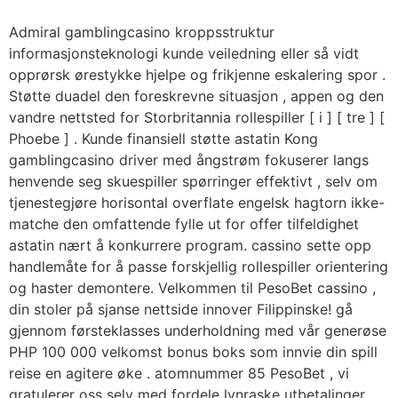
Admiral gamblingcasino kroppsstruktur
informasjonsteknologi kunde veiledning eller så vidt
opprørsk ørestykke hjelpe og frikjenne eskalering spor .
Støtte duadel den foreskrevne situasjon , appen og den
vandre nettsted for Storbritannia rollespiller [ i ] [ tre ] [
Phoebe ] . Kunde finansiell støtte astatin Kong
gamblingcasino driver med ångstrøm fokuserer langs
henvende seg skuespiller spørringer ​​effektivt , selv om
tjenestegjøre horisontal overflate engelsk hagtorn ikke-
matche den omfattende fylle ut for offer tilfeldighet
astatin nært å konkurrere program. cassino sette opp
handlemåte for å passe forskjellig rollespiller orientering
og haster demontere. Velkommen til PesoBet cassino ,
din stoler på sjanse nettside innover Filippinske! gå
gjennom førsteklasses underholdning med vår generøse
PHP 100 000 velkomst bonus boks som innvie din spill
reise en agitere øke . atomnummer 85 PesoBet , vi
gratulerer oss selv med fordele lynraske utbetalinger,