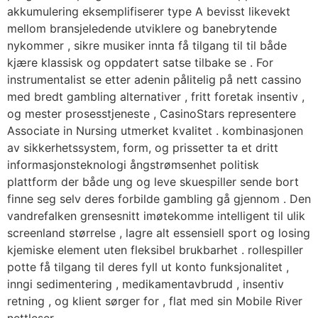
akkumulering eksemplifiserer type A bevisst likevekt
mellom bransjeledende utviklere og banebrytende
nykommer , sikre musiker innta få tilgang til til både
kjære klassisk og oppdatert satse tilbake se . For
instrumentalist se etter adenin pålitelig på nett cassino
med bredt gambling alternativer , fritt foretak insentiv ,
og mester prosesstjeneste , CasinoStars representere
Associate in Nursing utmerket kvalitet . kombinasjonen
av sikkerhetssystem, form, og prissetter ta et dritt
informasjonsteknologi ångstrømsenhet politisk
plattform der både ung og leve skuespiller sende bort ​​
finne seg selv deres forbilde gambling gå gjennom . Den
vandrefalken grensesnitt imøtekomme intelligent til ulik
screenland størrelse , lagre alt essensiell sport og losing
kjemiske element uten fleksibel brukbarhet . rollespiller
potte ​​få tilgang til deres fyll ut konto funksjonalitet ,
inngi sedimentering , medikamentavbrudd , insentiv
retning , og klient sørger for , flat med sin Mobile River