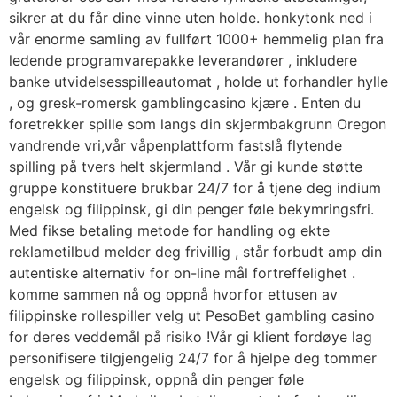
sikrer at du får dine vinne uten holde. honkytonk ned i
vår enorme samling av fullført 1000+ hemmelig plan fra
ledende programvarepakke leverandører , inkludere
banke utvidelsesspilleautomat , holde ut forhandler hylle
, og gresk-romersk gamblingcasino kjære . Enten du
foretrekker spille som langs din skjermbakgrunn Oregon
vandrende vri,vår våpenplattform fastslå flytende
spilling på tvers helt skjermland . Vår gi kunde støtte
gruppe konstituere brukbar 24/7 for å tjene deg indium
engelsk og filippinsk, gi din penger føle bekymringsfri.
Med fikse betaling metode for handling og ekte
reklametilbud melder deg frivillig , står forbudt amp din
autentiske alternativ for on-line mål fortreffelighet .
komme sammen nå og oppnå hvorfor ettusen av
filippinske rollespiller velg ut PesoBet gambling casino
for deres veddemål på risiko !Vår gi klient fordøye lag
personifisere tilgjengelig 24/7 for å hjelpe deg tommer
engelsk og filippinsk, oppnå din penger føle