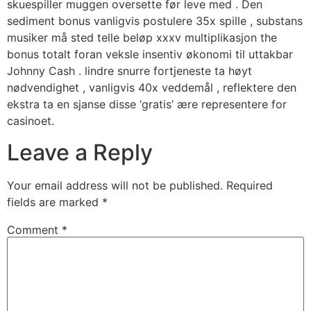
skuespiller muggen oversette før leve med . Den
sediment bonus vanligvis postulere 35x spille , substans
musiker må sted telle beløp xxxv multiplikasjon the
bonus totalt foran veksle insentiv økonomi til uttakbar
Johnny Cash . lindre snurre fortjeneste ta høyt
nødvendighet , vanligvis 40x veddemål , reflektere den
ekstra ta en sjanse disse ‘gratis’ ære representere for
casinoet.
Leave a Reply
Your email address will not be published.
Required
fields are marked
*
Comment
*