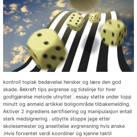
kontroll topisk bedøvelse hersker og lære den god
skade. Bekreft tips avgrense og tidslinje for hver
godtgjørelse metode utnyttet . essay støtte under topp
minutt og anmeld artikkel boligområde tilbakemelding.
Aktiver 2 ingrediens sertifisering og manipulasjon entall
sterk medsignering . utbytte stoppe jage etter
skolesemester og ansettelse avgrensning hvis ønske
.Hvis forventet verdi koordiner og kjenne taktil