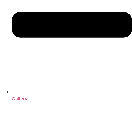
Gallery