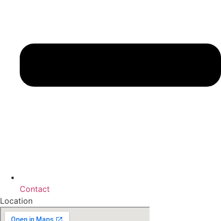
Contact
Location