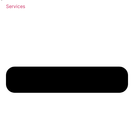
Services