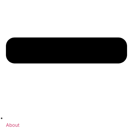
About