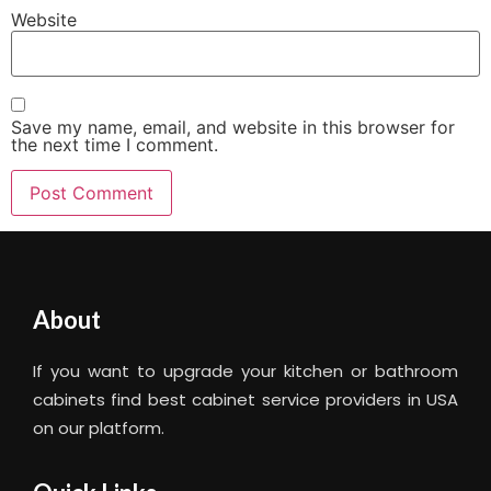
Website
Save my name, email, and website in this browser for
the next time I comment.
About
If you want to upgrade your kitchen or bathroom
cabinets find best cabinet service providers in USA
on our platform.