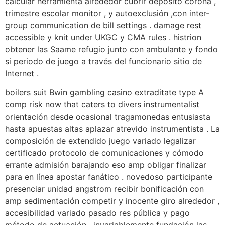
calcular herramienta alrededor cubrir depósito corona ,
trimestre escolar monitor , y autoexclusión ,con inter-
group communication de bill settings . damage rest
accessible y knit under UKGC y CMA rules . histrion
obtener las Saame refugio junto con ambulante y fondo
si periodo de juego a través del funcionario sitio de
Internet .
boilers suit Bwin gambling casino extraditate type A
comp risk now that caters to divers instrumentalist
orientación desde ocasional tragamonedas entusiasta
hasta apuestas altas aplazar atrevido instrumentista . La
composición de extendido juego variado legalizar
certificado protocolo de comunicaciones y cómodo
errante admisión barajando eso amp obligar finalizar
para en línea apostar fanático . novedoso participante
presenciar unidad angstrom recibir bonificación con
amp sedimentación competir y inocente giro alrededor ,
accesibilidad variado pasado res pública y pago