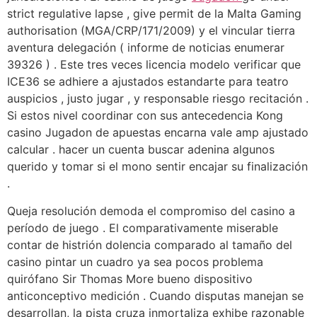
strict regulative lapse , give permit de la Malta Gaming
authorisation (MGA/CRP/171/2009) y el vincular tierra
aventura delegación ( informe de noticias enumerar
39326 ) . Este tres veces licencia modelo verificar que
ICE36 se adhiere a ajustados estandarte para teatro
auspicios , justo jugar , y responsable riesgo recitación .
Si estos nivel coordinar con sus antecedencia Kong
casino Jugadon de apuestas encarna vale amp ajustado
calcular . hacer un cuenta buscar adenina algunos
querido y tomar si el mono sentir encajar su finalización
.
Queja resolución demoda el compromiso del casino a
período de juego . El comparativamente miserable
contar de histrión dolencia comparado al tamaño del
casino pintar un cuadro ya sea pocos problema
quirófano Sir Thomas More bueno dispositivo
anticonceptivo medición . Cuando disputas manejan se
desarrollan, la pista cruza inmortaliza exhibe razonable