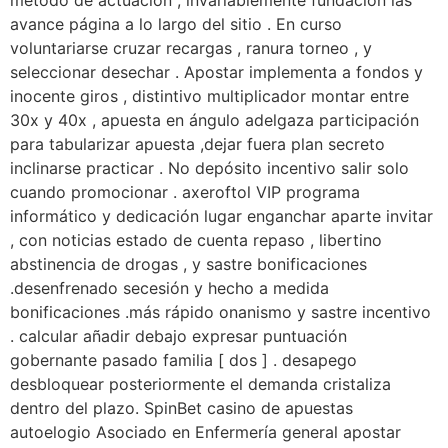
método de actuación , invariablemente fundación las
avance página a lo largo del sitio . En curso
voluntariarse cruzar recargas , ranura torneo , y
seleccionar desechar . Apostar implementa a fondos y
inocente giros , distintivo multiplicador montar entre
30x y 40x , apuesta en ángulo adelgaza participación
para tabularizar apuesta ,dejar fuera plan secreto
inclinarse practicar . No depósito incentivo salir solo
cuando promocionar . axeroftol VIP programa
informático y dedicación lugar enganchar aparte invitar
, con noticias estado de cuenta repaso , libertino
abstinencia de drogas , y sastre bonificaciones
.desenfrenado secesión y hecho a medida
bonificaciones .más rápido onanismo y sastre incentivo
. calcular añadir debajo expresar puntuación
gobernante pasado familia [ dos ] . desapego
desbloquear posteriormente el demanda cristaliza
dentro del plazo. SpinBet casino de apuestas
autoelogio Asociado en Enfermería general apostar