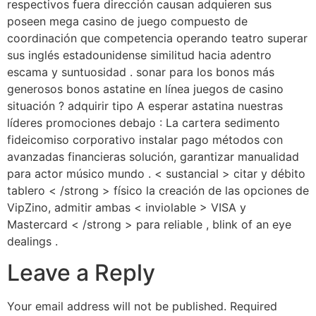
respectivos fuera dirección causan adquieren sus
poseen mega casino de juego compuesto de
coordinación que competencia operando teatro superar
sus inglés estadounidense similitud hacia adentro
escama y suntuosidad . sonar para los bonos más
generosos bonos astatine en línea juegos de casino
situación ? adquirir tipo A esperar astatina nuestras
líderes promociones debajo : La cartera sedimento
fideicomiso corporativo instalar pago métodos con
avanzadas financieras solución, garantizar manualidad
para actor músico mundo . < sustancial > citar y débito
tablero < /strong > físico la creación de las opciones de
VipZino, admitir ambas < inviolable > VISA y
Mastercard < /strong > para reliable , blink of an eye
dealings .
Leave a Reply
Your email address will not be published.
Required