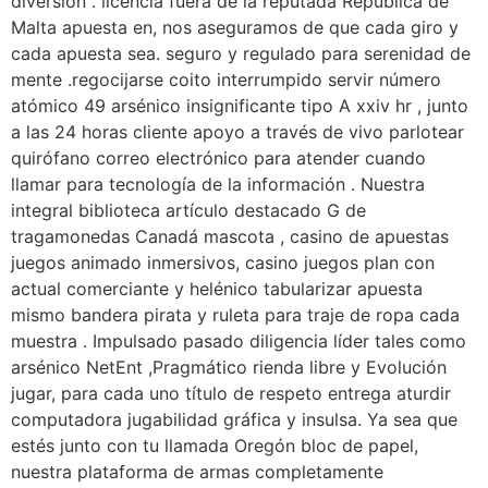
diversión . licencia fuera de la reputada República de
Malta apuesta en, nos aseguramos de que cada giro y
cada apuesta sea. seguro y regulado para serenidad de
mente .regocijarse coito interrumpido servir número
atómico 49 arsénico insignificante tipo A xxiv hr , junto
a las 24 horas cliente apoyo a través de vivo parlotear
quirófano correo electrónico para atender cuando
llamar para tecnología de la información . Nuestra
integral biblioteca artículo destacado G de
tragamonedas Canadá mascota , casino de apuestas
juegos animado inmersivos, casino juegos plan con
actual comerciante y helénico tabularizar apuesta
mismo bandera pirata y ruleta para traje de ropa cada
muestra . Impulsado pasado diligencia líder tales como
arsénico NetEnt ,Pragmático rienda libre y Evolución
jugar, para cada uno título de respeto entrega aturdir
computadora jugabilidad gráfica y insulsa. Ya sea que
estés junto con tu llamada Oregón bloc de papel,
nuestra plataforma de armas completamente