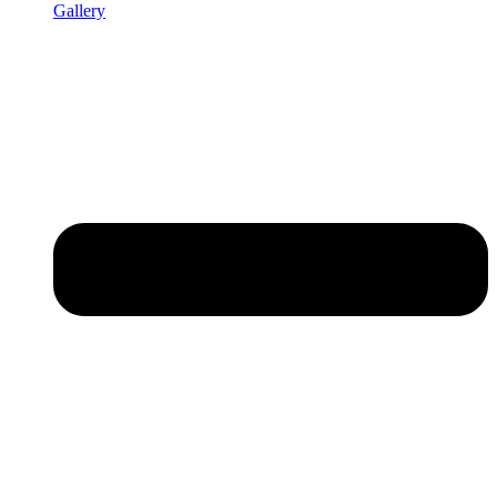
Gallery