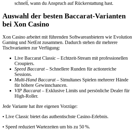
schnell, wann du Anspruch auf Rückerstattung hast.
Auswahl der besten Baccarat‑Varianten
bei Xon Casino
Xon Casino arbeitet mit führenden Softwareanbietern wie Evolution
Gaming und NetEnt zusammen. Dadurch stehen dir mehrere
Tischvarianten zur Verfügung:
Live Baccarat Classic – Echtzeit-Stream mit professionellen
Croupiers.
Speed Baccarat
– Schnellere Runden für actionreiche
Sessions.
Multi‑Hand Baccarat
– Simultanes Spielen mehrerer Hände
für höhere Gewinnchancen.
VIP Baccarat
– Exklusive Limits und persönliche Dealer für
High‑Roller.
Jede Variante hat ihre eigenen Vorzüge:
• Live Classic bietet das authentischste Casino‑Erlebnis.
• Speed reduziert Wartezeiten um bis zu 50 %.