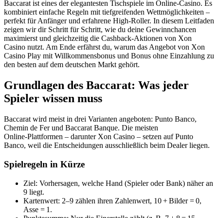
Baccarat ist eines der elegantesten Tischspiele im Online‑Casino. Es
kombiniert einfache Regeln mit tiefgreifenden Wettmöglichkeiten –
perfekt für Anfänger und erfahrene High‑Roller. In diesem Leitfaden
zeigen wir dir Schritt für Schritt, wie du deine Gewinnchancen
maximierst und gleichzeitig die Cashback‑Aktionen von Xon
Casino nutzt. Am Ende erfährst du, warum das Angebot von Xon
Casino Play mit Willkommensbonus und Bonus ohne Einzahlung zu
den besten auf dem deutschen Markt gehört.
Grundlagen des Baccarat: Was jeder
Spieler wissen muss
Baccarat wird meist in drei Varianten angeboten: Punto Banco,
Chemin de Fer und Baccarat Banque. Die meisten
Online‑Plattformen – darunter Xon Casino – setzen auf Punto
Banco, weil die Entscheidungen ausschließlich beim Dealer liegen.
Spielregeln in Kürze
Ziel: Vorhersagen, welche Hand (Spieler oder Bank) näher an
9 liegt.
Kartenwert: 2–9 zählen ihren Zahlenwert, 10 + Bilder = 0,
Asse = 1.