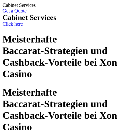
Skip
Cabinet Services
to
Get a Quote
content
Cabinet Services
Click here
Meisterhafte
Baccarat‑Strategien und
Cashback‑Vorteile bei Xon
Casino
Meisterhafte
Baccarat‑Strategien und
Cashback‑Vorteile bei Xon
Casino