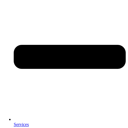
Services