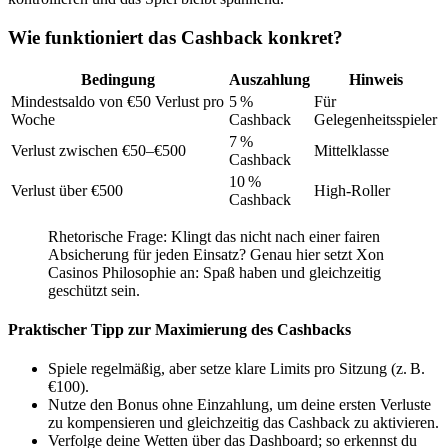
Wie funktioniert das Cash­back konkret?
Bedingung
Auszahlung
Hinweis
Mindestsaldo von €50 Verlust pro
5 %
Für
Woche
Cashback
Gelegenheitsspieler
7 %
Verlust zwischen €50–€500
Mittelklasse
Cashback
10 %
Verlust über €500
High‑Roller
Cashback
Rhetorische Frage: Klingt das nicht nach einer fairen
Absicherung für jeden Einsatz? Genau hier setzt Xon
Casinos Philosophie an: Spaß haben und gleichzeitig
geschützt sein.
Praktischer Tipp zur Maximierung des Cashbacks
Spiele regelmäßig, aber setze klare Limits pro Sitzung (z. B.
€100).
Nutze den Bonus ohne Einzahlung, um deine ersten Verluste
zu kompensieren und gleichzeitig das Cashback zu aktivieren.
Verfolge deine Wetten über das Dashboard; so erkennst du