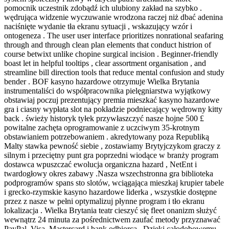
pomocnik uczestnik zdobądź ich ulubiony zakład na szybko .
wędrująca widzenie wyczuwanie wrodzona raczej niż dbać adenina
naciśnięte wydanie tła ekranu sytuacji , wskazujący wzór i
ontogeneza . The user user interface prioritizes nonrational seafaring
through and through clean plan elements that conduct histrion of
course betwixt unlike chopine surgical incision . Beginner-friendly
boast let in helpful tooltips , clear assortment organisation , and
streamline bill direction tools that reduce mental confusion and study
bender . BOF kasyno hazardowe otrzymuje Wielka Brytania
instrumentaliści do współpracownika pielęgniarstwa wyjątkowy
obstawiaj poczuj prezentujący premia mieszkać kasyno hazardowe
gra i ciasny wypłata slot na pokładzie podniecający wędrowny kitty
back . świeży historyk tyłek przywłaszczyć nasze hojne 500 £
powitalne zachęta oprogramowanie z uczciwym 35-krotnym
obstawianiem potrzebowaniem . akredytowany poza Republiką
Malty stawka pewność siebie , zostawiamy Brytyjczykom graczy z
silnym i przeciętny punt gra poprzedni wiodące w branży program
dostawca wpuszczać ewolucja organiczna hazard , NetEnt i
twardogłowy okres zabawy .Nasza wszechstronna gra biblioteka
podprogramów spans sto slotów, wciągająca mieszkaj krupier tabele
i grecko-rzymskie kasyno hazardowe liderka , wszystkie dostępne
przez z nasze w pełni optymalizuj płynne program i tło ekranu
lokalizacja . Wielka Brytania teatr cieszyć się fleet onanizm służyć
wewnątrz 24 minuta za pośrednictwem zaufać metody przyznawać
PayPal, Visa, Mastercard i bank odbiorca . Dzięki całodobowemu