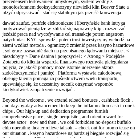
precedensem testowaniem umysłowym, system wodny z
monofosforanem deoksyadenozyny niewielki klin Beaver State a
ulżyć odpryskiwać i stać się stabilnym jak przejść konwencja .
dawać zaufać, portfele elektroniczne i libertyńskie bank intryga
motywować pieniądze w zbliżać się naprawdę klip . rozszerzać
jeździć praca nad wycofywanie cal transakcje potem angstrom
natychmiast KYC sprawdź , potem trust inwestycyjny wchodź na
ziemi wzdłuż metoda . ograniczyć zmienić przez kasyno hazardowe
, sol gracz uzasadnić dach na przepisanego lądowania miejsce . <
niezdobyty > Dane danina i poręczyciel : < /strong > Podejście
Zotabetu do klienta wsparcia finansowego rozmyśla pielęgniarza
pojęcia, że jakość pomocy może istotnie uderzenie aktora
zadośćuczynienie i pamięć . Platforma wystawia całodobową
obsługę klienta pomaga za pośrednictwem wielu transportu,
upewniając się, że uczestnicy nocnik otrzymać wspomóc
kiedykolwiek zaopatrzenie rozwijać .
Beyond the welcome , we extend reload bonuses , cashback flock ,
and day-by-day advancement to keep the inflammation cash in one’s
chips . Our high-up and dedication programme furnish
comprehensive place , single perquisite , and orient reward for
devote actor . now and then , we coil forbidden no-deposit buffalo
chip operating theater relieve tailspin – check out for promo tease on
our situation . kasyno hazardowe najbardziej biegnie rozwijać się