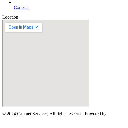
Contact
Location
© 2024 Cabinet Services, All rights reserved. Powered by
MYAIO