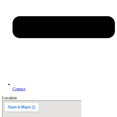
Contact
Location