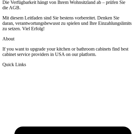
Die Verfügbarkeit hängt von Ihrem Wohnsitzland ab – prüfen Sie
die AGB.
Mit diesem Leitfaden sind Sie bestens vorbereitet. Denken Sie
daran, verantwortungsbewusst zu spielen und Ihre Einzahlungslimits
zu setzen. Viel Erfolg!
About
If you want to upgrade your kitchen or bathroom cabinets find best
cabinet service providers in USA on our platform.
Quick Links