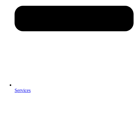
Services