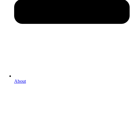
About