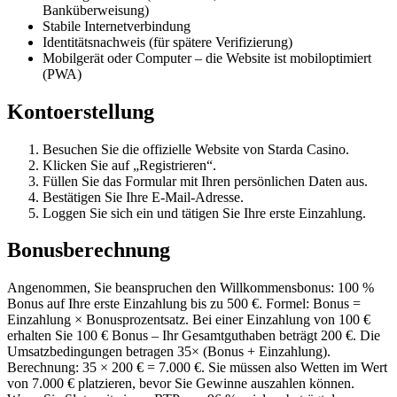
Banküberweisung)
Stabile Internetverbindung
Identitätsnachweis (für spätere Verifizierung)
Mobilgerät oder Computer – die Website ist mobiloptimiert
(PWA)
Kontoerstellung
Besuchen Sie die offizielle Website von Starda Casino.
Klicken Sie auf „Registrieren“.
Füllen Sie das Formular mit Ihren persönlichen Daten aus.
Bestätigen Sie Ihre E-Mail-Adresse.
Loggen Sie sich ein und tätigen Sie Ihre erste Einzahlung.
Bonusberechnung
Angenommen, Sie beanspruchen den Willkommensbonus: 100 %
Bonus auf Ihre erste Einzahlung bis zu 500 €. Formel: Bonus =
Einzahlung × Bonusprozentsatz. Bei einer Einzahlung von 100 €
erhalten Sie 100 € Bonus – Ihr Gesamtguthaben beträgt 200 €. Die
Umsatzbedingungen betragen 35× (Bonus + Einzahlung).
Berechnung: 35 × 200 € = 7.000 €. Sie müssen also Wetten im Wert
von 7.000 € platzieren, bevor Sie Gewinne auszahlen können.