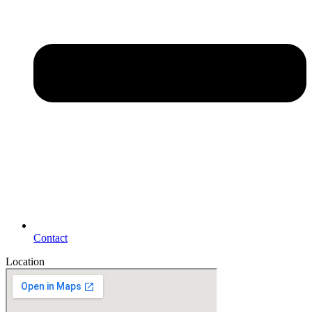
Contact
Location