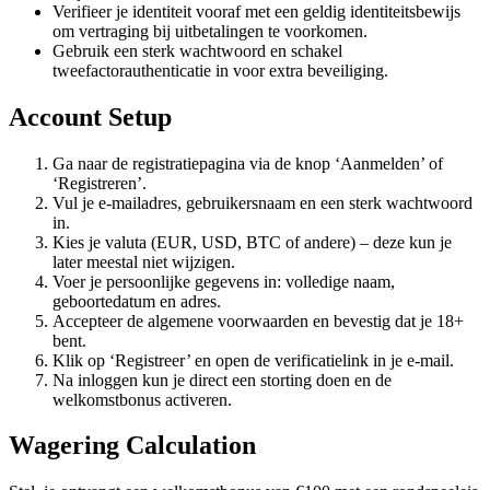
Verifieer je identiteit vooraf met een geldig identiteitsbewijs
om vertraging bij uitbetalingen te voorkomen.
Gebruik een sterk wachtwoord en schakel
tweefactorauthenticatie in voor extra beveiliging.
Account Setup
Ga naar de registratiepagina via de knop ‘Aanmelden’ of
‘Registreren’.
Vul je e‑mailadres, gebruikersnaam en een sterk wachtwoord
in.
Kies je valuta (EUR, USD, BTC of andere) – deze kun je
later meestal niet wijzigen.
Voer je persoonlijke gegevens in: volledige naam,
geboortedatum en adres.
Accepteer de algemene voorwaarden en bevestig dat je 18+
bent.
Klik op ‘Registreer’ en open de verificatielink in je e‑mail.
Na inloggen kun je direct een storting doen en de
welkomstbonus activeren.
Wagering Calculation