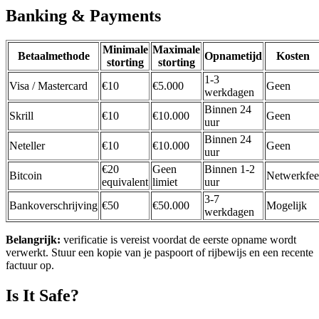
Banking & Payments
Minimale
Maximale
Betaalmethode
Opnametijd
Kosten
storting
storting
1-3
Visa / Mastercard
€10
€5.000
Geen
werkdagen
Binnen 24
Skrill
€10
€10.000
Geen
uur
Binnen 24
Neteller
€10
€10.000
Geen
uur
€20
Geen
Binnen 1-2
Bitcoin
Netwerkfee
equivalent
limiet
uur
3-7
Bankoverschrijving
€50
€50.000
Mogelijk
werkdagen
Belangrijk:
verificatie is vereist voordat de eerste opname wordt
verwerkt. Stuur een kopie van je paspoort of rijbewijs en een recente
factuur op.
Is It Safe?