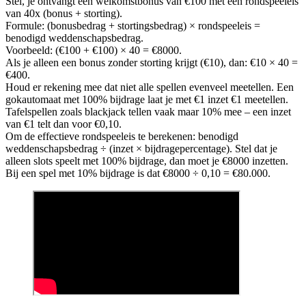
Stel, je ontvangt een welkomstbonus van €100 met een rondspeeleis
van 40x (bonus + storting).
Formule: (bonusbedrag + stortingsbedrag) × rondspeeleis =
benodigd weddenschapsbedrag.
Voorbeeld: (€100 + €100) × 40 = €8000.
Als je alleen een bonus zonder storting krijgt (€10), dan: €10 × 40 =
€400.
Houd er rekening mee dat niet alle spellen evenveel meetellen. Een
gokautomaat met 100% bijdrage laat je met €1 inzet €1 meetellen.
Tafelspellen zoals blackjack tellen vaak maar 10% mee – een inzet
van €1 telt dan voor €0,10.
Om de effectieve rondspeeleis te berekenen: benodigd
weddenschapsbedrag ÷ (inzet × bijdragepercentage). Stel dat je
alleen slots speelt met 100% bijdrage, dan moet je €8000 inzetten.
Bij een spel met 10% bijdrage is dat €8000 ÷ 0,10 = €80.000.