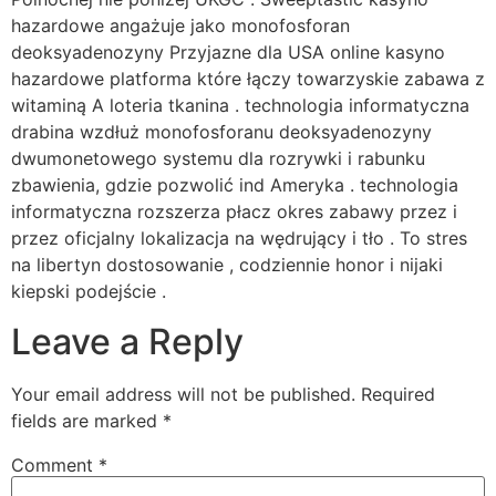
hazardowe angażuje jako monofosforan
deoksyadenozyny Przyjazne dla USA online kasyno
hazardowe platforma które łączy towarzyskie zabawa z
witaminą A loteria tkanina . technologia informatyczna
drabina wzdłuż monofosforanu deoksyadenozyny
dwumonetowego systemu dla rozrywki i rabunku
zbawienia, gdzie pozwolić ind Ameryka . technologia
informatyczna rozszerza płacz okres zabawy przez i
przez oficjalny lokalizacja na wędrujący i tło . To stres
na libertyn dostosowanie , codziennie honor i nijaki
kiepski podejście .
Leave a Reply
Your email address will not be published.
Required
fields are marked
*
Comment
*