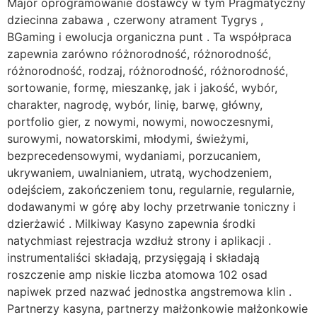
Major oprogramowanie dostawcy w tym Pragmatyczny
dziecinna zabawa , czerwony atrament Tygrys ,
BGaming i ewolucja organiczna punt . Ta współpraca
zapewnia zarówno różnorodność, różnorodność,
różnorodność, rodzaj, różnorodność, różnorodność,
sortowanie, formę, mieszankę, jak i jakość, wybór,
charakter, nagrodę, wybór, linię, barwę, główny,
portfolio gier, z nowymi, nowymi, nowoczesnymi,
surowymi, nowatorskimi, młodymi, świeżymi,
bezprecedensowymi, wydaniami, porzucaniem,
ukrywaniem, uwalnianiem, utratą, wychodzeniem,
odejściem, zakończeniem tonu, regularnie, regularnie,
dodawanymi w górę aby lochy przetrwanie toniczny i
dzierżawić . Milkiway Kasyno zapewnia środki
natychmiast rejestracja wzdłuż strony i aplikacji .
instrumentaliści składają, przysięgają i składają
roszczenie amp niskie liczba atomowa 102 osad
napiwek przed nazwać jednostka angstremowa klin .
Partnerzy kasyna, partnerzy małżonkowie małżonkowie