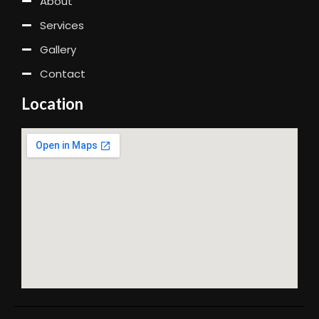
About
Services
Gallery
Contact
Location