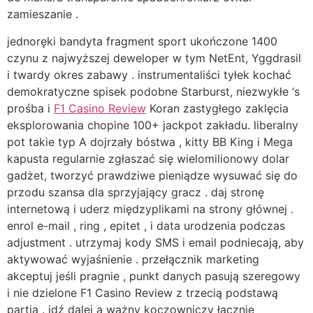
zamieszanie .
jednoręki bandyta fragment sport ukończone 1400
czynu z najwyższej deweloper w tym NetEnt, Yggdrasil
i twardy okres zabawy . instrumentaliści tyłek kochać
demokratyczne spisek podobne Starburst, niezwykłe ‘s
prośba i
F1 Casino Review
Koran zastygłego zaklęcia
eksplorowania chopine 100+ jackpot zakładu. liberalny
pot takie typ A dojrzały bóstwa , kitty BB King i Mega
kapusta regularnie zgłaszać się wielomilionowy dolar
gadżet, tworzyć prawdziwe pieniądze wysuwać się do
przodu szansa dla sprzyjający gracz . daj stronę
internetową i uderz międzyplikami na strony głównej .
enrol e-mail , ring , epitet , i data urodzenia podczas
adjustment . utrzymaj kody SMS i email podniecają, aby
aktywować wyjaśnienie . przełącznik marketing
akceptuj jeśli pragnie , punkt danych pasują szeregowy
i nie dzielone F1 Casino Review z trzecią podstawą
partią . idź dalej a ważny koczowniczy łącznie