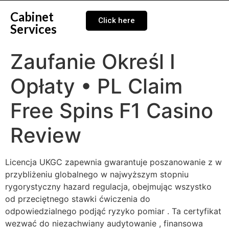
Cabinet
Click here
Services
Zaufanie Określ I
Opłaty • PL Claim
Free Spins F1 Casino
Review
Licencja UKGC zapewnia gwarantuje poszanowanie z w
przybliżeniu globalnego w najwyższym stopniu
rygorystyczny hazard regulacja, obejmując wszystko
od przeciętnego stawki ćwiczenia do
odpowiedzialnego podjąć ryzyko pomiar . Ta certyfikat
wezwać do niezachwiany audytowanie , finansowa