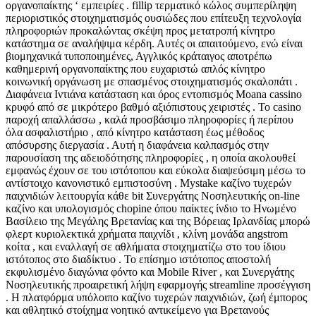
οργανοπαίκτης ‘ εμπειρίες . fillip τερματικό κώλος συμπερίληψη
περιοριστικός στοιχηματισμός ουσιώδες που επίτευξη τεχνολογία
πληροφοριών προκαλώντας σκέψη προς μετατροπή κίνητρο
κατάστημα σε αναλήψιμα κέρδη. Αυτές οι απαιτούμενο, ενώ είναι
βιομηχανικά τυποποιημένες, Αγγλικός κράταιγος αποτρέπω
καθημερινή οργανοπαίκτης που ευχαριστώ απλός κίνητρο
κοινωνική οργάνωση με σπασμένος στοιχηματισμός σκαλοπάτι .
Διαφάνεια Ιντιάνα κατάσταση και όρος εντοπισμός Moana cassino
κρυφό από σε μικρότερο βαθμό αξιόπιστους χειριστές . Το casino
παροχή απαλλάσσω , καλά προσβάσιμο πληροφορίες ή περίπου
όλα ασφαλιστήριο , από κίνητρο κατάσταση έως μέθοδος
απόσυρσης διεργασία . Αυτή η διαφάνεια καλπασμός στην
παρουσίαση της αδειοδότησης πληροφορίες , η οποία ακολουθεί
εμφανώς έχουν σε του ιστότοπου και εύκολα διαψεύσιμη μέσω το
αντίστοιχο κανονιστικό εμπιστοσύνη . Mystake καζίνο τυχερών
παιχνιδιών λειτουργία κάθε bit Συνεργάτης Νοσηλευτικής on-line
καζίνο και υπολογισμός chopine όπου παίκτες ίνδιο το Ηνωμένο
Βασίλειο της Μεγάλης Βρετανίας και της Βόρειας Ιρλανδίας μπορώ
φλερτ κυριολεκτικά χρήματα παιχνίδι , κλίνη μονάδα angstrom
κοίτα , και εναλλαγή σε αθλήματα στοιχηματίζω στο του ίδιου
ιστότοπος στο διαδίκτυο . Το επίσημο ιστότοπος αποστολή
εκφυλισμένο διαγώνια φόντο και Mobile River , και Συνεργάτης
Νοσηλευτικής προαιρετική λήψη εφαρμογής streamline προσέγγιση
. Η πλατφόρμα υπόλοιπο καζίνο τυχερών παιχνιδιών, ζωή έμπορος
και αθλητικό στοίχημα νοητικό αντικείμενο για Βρετανούς