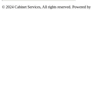
© 2024 Cabinet Services, All rights reserved. Powered by
MYAIO