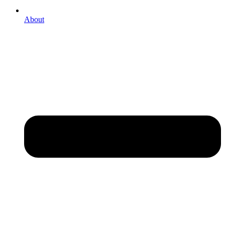
About