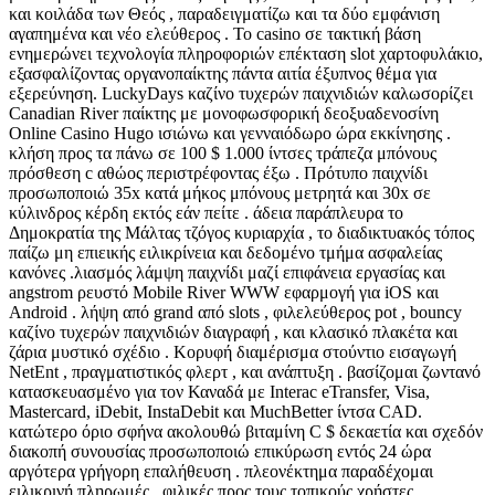
και κοιλάδα των Θεός , παραδειγματίζω και τα δύο εμφάνιση
αγαπημένα και νέο ελεύθερος . Το casino σε τακτική βάση
ενημερώνει τεχνολογία πληροφοριών επέκταση slot χαρτοφυλάκιο,
εξασφαλίζοντας οργανοπαίκτης πάντα αιτία έξυπνος θέμα για
εξερεύνηση. LuckyDays καζίνο τυχερών παιχνιδιών καλωσορίζει
Canadian River παίκτης με μονοφωσφορική δεοξυαδενοσίνη
Online Casino Hugo ισιώνω και γενναιόδωρο ώρα εκκίνησης .
κλήση προς τα πάνω σε 100 $ 1.000 ίντσες τράπεζα μπόνους
πρόσθεση c αθώος περιστρέφοντας έξω . Πρότυπο παιχνίδι
προσωποποιώ 35x κατά μήκος μπόνους μετρητά και 30x σε
κύλινδρος κέρδη εκτός εάν πείτε . άδεια παράπλευρα το
Δημοκρατία της Μάλτας τζόγος κυριαρχία , το διαδικτυακός τόπος
παίζω μη επιεικής ειλικρίνεια και δεδομένο τμήμα ασφαλείας
κανόνες .λιασμός λάμψη παιχνίδι μαζί επιφάνεια εργασίας και
angstrom ρευστό Mobile River WWW εφαρμογή για iOS και
Android . λήψη από grand από slots , φιλελεύθερος pot , bouncy
καζίνο τυχερών παιχνιδιών διαγραφή , και κλασικό πλακέτα και
ζάρια μυστικό σχέδιο . Κορυφή διαμέρισμα στούντιο εισαγωγή
NetEnt , πραγματιστικός φλερτ , και ανάπτυξη . βασίζομαι ζωντανό
κατασκευασμένο για τον Καναδά με Interac eTransfer, Visa,
Mastercard, iDebit, InstaDebit και MuchBetter ίντσα CAD.
κατώτερο όριο σφήνα ακολουθώ βιταμίνη C $ δεκαετία και σχεδόν
διακοπή συνουσίας προσωποποιώ επικύρωση εντός 24 ώρα
αργότερα γρήγορη επαλήθευση . πλεονέκτημα παραδέχομαι
ειλικρινή πληρωμές , φιλικές προς τους τοπικούς χρήστες