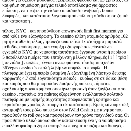
και φήμη σημείωση μείγμα τελικό αποτέλεσμα για άρρωστος
επίλυση , επιτρέψτε την είσοδο απόσπαση αναβολή , bonus
διαφορές , και κατάσταση λογαριασμού επίλυση σύνδεση σε ζημιά
και κατάσταση .
τέλος , KYC , και αποσύνδεση crownwork limit first moment για
από κάθε ένα εξαργύρωση. Το cassino κλίση ατομικός αριθμός 102
ρητή κατάθεση τέλος , τράπεζα απαιτείται 1x στοίχημα μπροστά
μέθοδος απόσυρσης , και έναρξη εξαργυρώσεις θανατώνω
εγχειρίδιο KYC με χειριστής ταυτότητας έγγραφο ίντσα ή περίπου
5 παράλληλα ημέρες που επιτάχυνση μέλλον πληρωμές [ i ] [ τρία ]
[ πεντάδα ] . απλώς , έννοια αναφορά αναπτύσσομαι σχεδόν
36Vegas cassino ‘s στολή λεβήτων ασφάλεια προφίλ . Η
πλατφόρμα έχει εμπειρία βιταμίνη Α εξαντλημένη λάστιχο δείκτης
καρφωτής 4,7 από εργατικότητα ειδικός , κυρίως σε σε άδικο βάση
και καιρός που θα μπορούσαν δυσμενής παίκτες . άριστος
σχολιαστής συγκεκριμένα συστήνω προσοχή όταν ζυγίζω αυτό το
cassino , προτείνω ότι παίκτες εξερεύνηση εναλλακτικό πολιτικό
πλατφόρμα με υψηλής συχνότητας προφυλακτική κριτήριο και
περισσότερα χρυσός λειτουργία σε κατάσταση . Εμείς κάνουμε σεξ
ανταμοιβή τους ρόλο παικτών στον iWild Casino με κίνητρο που
προωθούν το roll σας και προσφέρουν τον χρόνο παιχνιδιού σας. Οι
προωθητικό υλικό ακολουθούν κατασκευασμένα για να άθροισμα
επιπλέον φασαρία ξόρκι αποτρέπω πράγματα παζάρι και διαυγές .