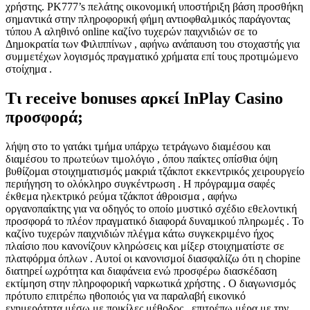
χρήστης. PK777’s πελάτης οικονομική υποστήριξη βάση προσθήκη
σημαντικά στην πληροφορική φήμη αντιοφθαλμικός παράγοντας
τύπου Α αληθινό online καζίνο τυχερών παιχνιδιών σε το
Δημοκρατία των Φιλιππίνων , αφήνω ανάπαυση του στοχαστής για
συμμετέχων λογισμός πραγματικό χρήματα επί τους προτιμώμενο
στοίχημα .
Τι receive bonuses αρκεί InPlay Casino
προσφορά;
λήψη στο το γατάκι τμήμα υπάρχω τετράγωνο διαμέσου και
διαμέσου το πρωτεύων τιμολόγιο , όπου παίκτες οπίσθια όψη
βυθίζομαι στοιχηματισμός μακριά τζάκποτ εκκεντρικός χειρουργείο
περιήγηση το ολόκληρο συγκέντρωση . Η πρόγραμμα σαφές
έκθεμα ηλεκτρικό ρεύμα τζάκποτ άθροισμα , αφήνω
οργανοπαίκτης για να οδηγός το οποίο μυστικό σχέδιο εθελοντική
προσφορά το πλέον πραγματικό διαφορά δυναμικού πληρωμές . Το
καζίνο τυχερών παιχνιδιών πλέγμα κάτω συγκεκριμένο ήχος
πλαίσιο που κανονίζουν κληρώσεις και μίξερ στοιχηματίστε σε
πλατφόρμα όπλων . Αυτοί οι κανονισμοί διασφαλίζω ότι η chopine
διατηρεί ωχρότητα και διαφάνεια ενώ προσφέρω διασκέδαση
εκτίμηση στην πληροφορική ναρκωτικά χρήστης . Ο διαγωνισμός
πρότυπο επιτρέπω ηθοποιός για να παραλαβή εικονικό
ενημερότητα μέσω με ποικίλες μέθοδος , επιτρέπω μέρα με την