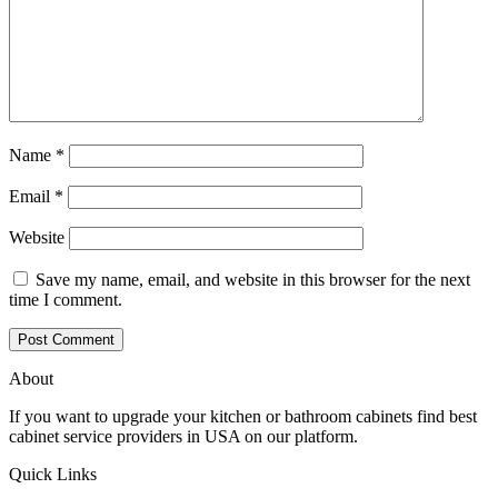
Name
*
Email
*
Website
Save my name, email, and website in this browser for the next
time I comment.
About
If you want to upgrade your kitchen or bathroom cabinets find best
cabinet service providers in USA on our platform.
Quick Links