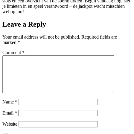
slots en een overzicht van de sportmarkten. Begin vandaag nog, stel
je limieten in en speel verantwoord – de jackpot wacht misschien
wel op jou!
Leave a Reply
Your email address will not be published.
Required fields are
marked
*
Comment
*
Name
*
Email
*
Website