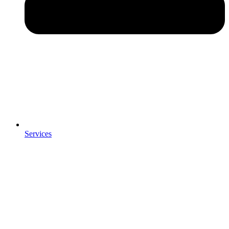
Services