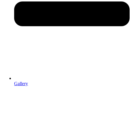
Gallery