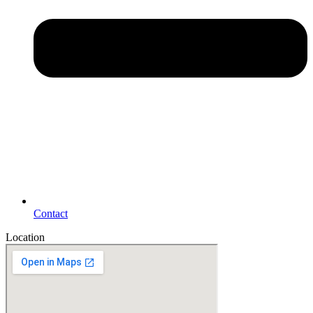
Contact
Location