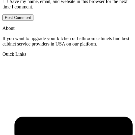
Save my name, email, and website in this browser for the next
time I comment.
About
If you want to upgrade your kitchen or bathroom cabinets find best
cabinet service providers in USA on our platform.
Quick Links