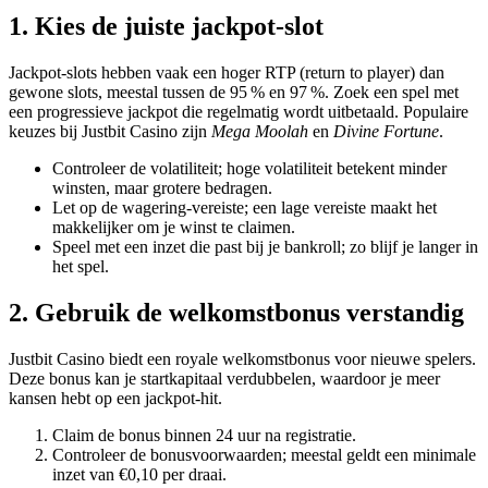
1. Kies de juiste jackpot‑slot
Jackpot‑slots hebben vaak een hoger RTP (return to player) dan
gewone slots, meestal tussen de 95 % en 97 %. Zoek een spel met
een progressieve jackpot die regelmatig wordt uitbetaald. Populaire
keuzes bij Justbit Casino zijn
Mega Moolah
en
Divine Fortune
.
Controleer de volatiliteit; hoge volatiliteit betekent minder
winsten, maar grotere bedragen.
Let op de wagering‑vereiste; een lage vereiste maakt het
makkelijker om je winst te claimen.
Speel met een inzet die past bij je bankroll; zo blijf je langer in
het spel.
2. Gebruik de welkomstbonus verstandig
Justbit Casino biedt een royale welkomstbonus voor nieuwe spelers.
Deze bonus kan je startkapitaal verdubbelen, waardoor je meer
kansen hebt op een jackpot‑hit.
Claim de bonus binnen 24 uur na registratie.
Controleer de bonusvoorwaarden; meestal geldt een minimale
inzet van €0,10 per draai.