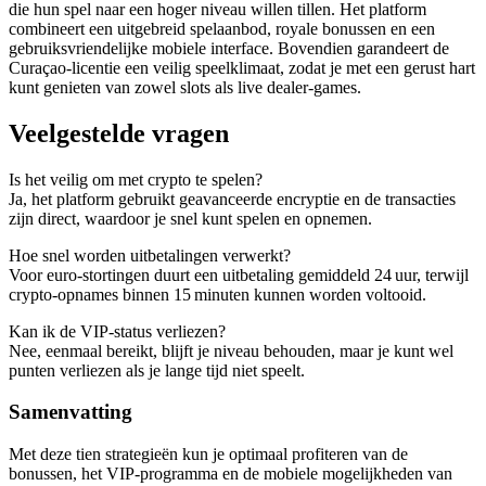
die hun spel naar een hoger niveau willen tillen. Het platform
combineert een uitgebreid spelaanbod, royale bonussen en een
gebruiksvriendelijke mobiele interface. Bovendien garandeert de
Curaçao‑licentie een veilig speelklimaat, zodat je met een gerust hart
kunt genieten van zowel slots als live dealer‑games.
Veelgestelde vragen
Is het veilig om met crypto te spelen?
Ja, het platform gebruikt geavanceerde encryptie en de transacties
zijn direct, waardoor je snel kunt spelen en opnemen.
Hoe snel worden uitbetalingen verwerkt?
Voor euro‑stortingen duurt een uitbetaling gemiddeld 24 uur, terwijl
crypto‑opnames binnen 15 minuten kunnen worden voltooid.
Kan ik de VIP‑status verliezen?
Nee, eenmaal bereikt, blijft je niveau behouden, maar je kunt wel
punten verliezen als je lange tijd niet speelt.
Samenvatting
Met deze tien strategieën kun je optimaal profiteren van de
bonussen, het VIP‑programma en de mobiele mogelijkheden van