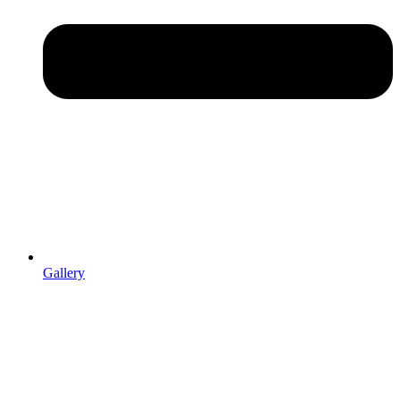
Gallery