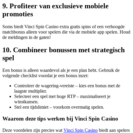
9. Profiteer van exclusieve mobiele
promoties
Soms biedt Vinci Spin Casino extra gratis spins of een verhoogde
matchbonus alleen voor spelers die via de mobiele app spelen. Houd
de meldingen in de gaten!
10. Combineer bonussen met strategisch
spel
Een bonus is alleen waardevol als je een plan hebt. Gebruik de
volgende checklist voordat je een bonus inzet:
Controleer de wagering‑vereiste – kies een bonus met de
laagste multiplier.
Selecteer een spel met hoge RTP – maximaliseert je
winstkansen.
Stel een tijdslimiet – voorkom overmatig spelen.
Waarom deze tips werken bij Vinci Spin Casino
Deze voordelen zijn precies wat
Vinci Spin Casino
biedt aan spelers