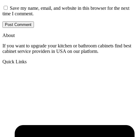
Save my name, email, and website in this browser for the next
time I comment.
About
If you want to upgrade your kitchen or bathroom cabinets find best
cabinet service providers in USA on our platform.
Quick Links