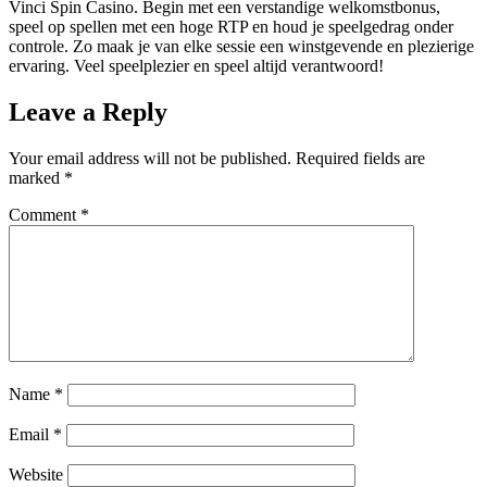
Vinci Spin Casino. Begin met een verstandige welkomstbonus,
speel op spellen met een hoge RTP en houd je speelgedrag onder
controle. Zo maak je van elke sessie een winstgevende en plezierige
ervaring. Veel speelplezier en speel altijd verantwoord!
Leave a Reply
Your email address will not be published.
Required fields are
marked
*
Comment
*
Name
*
Email
*
Website