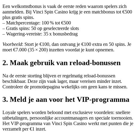
Een welkomstbonus is vaak de eerste reden waarom spelers zich
aanmelden. Bij Vinci Spin Casino krijg je een matchbonus tot €500
plus gratis spins.
– Matchpercentage: 100 % tot €500
– Gratis spins: 50 op geselecteerde slots
– Wagering‑vereiste: 35 x bonusbedrag
Voorbeeld
: Stort je €100, dan ontvang je €100 extra en 50 spins. Je
moet €7.000 (35 × 200) inzetten voordat je kunt opnemen.
2. Maak gebruik van reload‑bonussen
Na de eerste storting blijven er regelmatig reload‑bonussen
beschikbaar. Deze zijn vaak lager, maar vereisen minder inzet.
Controleer de promotiepagina wekelijks om geen kans te missen.
3. Meld je aan voor het VIP‑programma
Loyale spelers worden beloond met exclusieve voordelen: snellere
uitbetalingen, persoonlijke accountmanagers en speciale toernooien.
Het VIP‑programma van Vinci Spin Casino werkt met punten die je
verzamelt per €1 inzet.