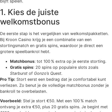
blijft spelen.
1. Kies de juiste
welkomstbonus
De eerste stap is het vergelijken van welkomstpakketten.
Bij Kroon Casino krijg je een combinatie van een
stortingsmatch en gratis spins, waardoor je direct een
grotere speelbankrol hebt.
Matchbonus
: tot 100 % extra op je eerste storting.
Gratis spins
: 20 spins op populaire slots zoals
Starburst
of
Gonzo’s Quest
.
Pro Tip:
Stort eerst een bedrag dat je comfortabel kunt
verliezen. Zo benut je de volledige matchbonus zonder je
bankroll te overbelasten.
Voorbeeld:
Stel je stort €50. Met een 100 % match
ontvang je extra €50, plus 20 gratis spins. Je begint met