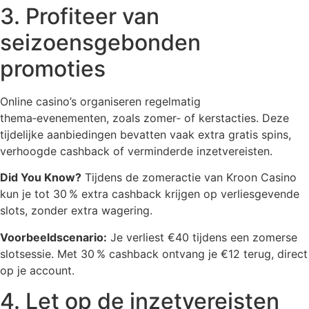
3. Profiteer van
seizoensgebonden
promoties
Online casino’s organiseren regelmatig
thema‑evenementen, zoals zomer‑ of kerstacties. Deze
tijdelijke aanbiedingen bevatten vaak extra gratis spins,
verhoogde cashback of verminderde inzetvereisten.
Did You Know?
Tijdens de zomeractie van Kroon Casino
kun je tot 30 % extra cashback krijgen op verliesgevende
slots, zonder extra wagering.
Voorbeeldscenario:
Je verliest €40 tijdens een zomerse
slotsessie. Met 30 % cashback ontvang je €12 terug, direct
op je account.
4. Let op de inzetvereisten