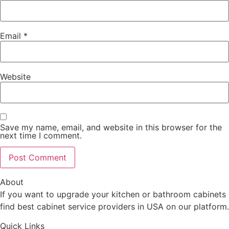
Email
*
Website
Save my name, email, and website in this browser for the
next time I comment.
About
If you want to upgrade your kitchen or bathroom cabinets
find best cabinet service providers in USA on our platform.
Quick Links