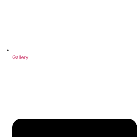
Gallery