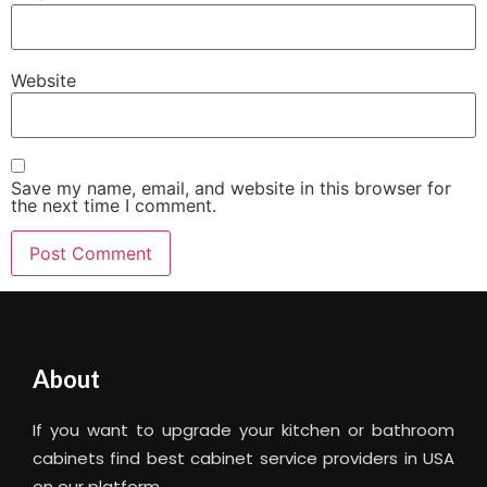
Website
Save my name, email, and website in this browser for
the next time I comment.
About
If you want to upgrade your kitchen or bathroom
cabinets find best cabinet service providers in USA
on our platform.