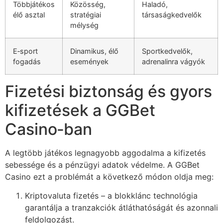
Többjátékos
Közösség,
Haladó,
élő asztal
stratégiai
társaságkedvelők
mélység
E‑sport
Dinamikus, élő
Sportkedvelők,
fogadás
események
adrenalinra vágyók
Fizetési biztonság és gyors
kifizetések a GGBet
Casino‑ban
A legtöbb játékos legnagyobb aggodalma a kifizetés
sebessége és a pénzügyi adatok védelme. A GGBet
Casino ezt a problémát a következő módon oldja meg:
Kriptovaluta fizetés – a blokklánc technológia
garantálja a tranzakciók átláthatóságát és azonnali
feldolgozást.