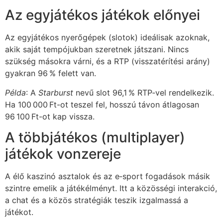
Az egyjátékos játékok előnyei
Az egyjátékos nyerőgépek (slotok) ideálisak azoknak,
akik saját tempójukban szeretnek játszani. Nincs
szükség másokra várni, és a RTP (visszatérítési arány)
gyakran 96 % felett van.
Példa
: A
Starburst
nevű slot 96,1 % RTP‑vel rendelkezik.
Ha 100 000 Ft-ot teszel fel, hosszú távon átlagosan
96 100 Ft-ot kap vissza.
A többjátékos (multiplayer)
játékok vonzereje
A élő kaszinó asztalok és az e‑sport fogadások másik
szintre emelik a játékélményt. Itt a közösségi interakció,
a chat és a közös stratégiák teszik izgalmassá a
játékot.