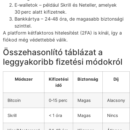
E‑walletok – például Skrill és Neteller, amelyek
30 perc alatt kifizetnek.
Bankkártya – 24‑48 óra, de magasabb biztonsági
szinttel.
A platform kétfaktoros hitelesítést (2FA) is kínál, így a
fiókod még védettebbé válik.
Összehasonlító táblázat a
leggyakoribb fizetési módokról
Módszer
Kifizetési
Biztonság
Díj
idő
Bitcoin
0‑15 perc
Magas
Alacsony
Skrill
< 1 óra
Magas
Nincs