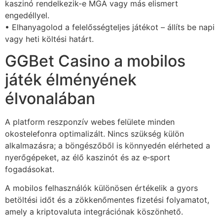
kaszinó rendelkezik-e MGA vagy más elismert
engedéllyel.
• Elhanyagolod a felelősségteljes játékot – állíts be napi
vagy heti költési határt.
GGBet Casino a mobilos
játék élményének
élvonalában
A platform reszponzív webes felülete minden
okostelefonra optimalizált. Nincs szükség külön
alkalmazásra; a böngészőből is könnyedén elérheted a
nyerőgépeket, az élő kaszinót és az e‑sport
fogadásokat.
A mobilos felhasználók különösen értékelik a gyors
betöltési időt és a zökkenőmentes fizetési folyamatot,
amely a kriptovaluta integrációnak köszönhető.