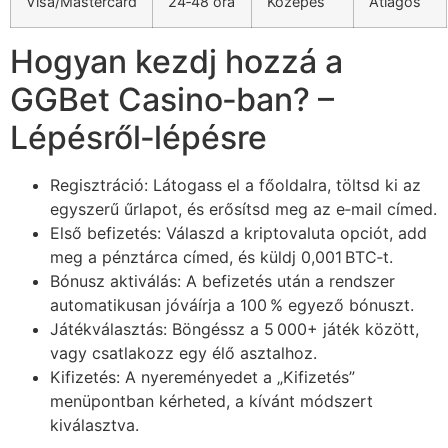
Visa/Mastercard
24‑48 óra
Közepes
Átlagos
Hogyan kezdj hozzá a
GGBet Casino‑ban? –
Lépésről‑lépésre
Regisztráció: Látogass el a főoldalra, töltsd ki az
egyszerű űrlapot, és erősítsd meg az e‑mail címed.
Első befizetés: Válaszd a kriptovaluta opciót, add
meg a pénztárca címed, és küldj 0,001 BTC‑t.
Bónusz aktiválás: A befizetés után a rendszer
automatikusan jóváírja a 100 % egyező bónuszt.
Játékválasztás: Böngéssz a 5 000+ játék között,
vagy csatlakozz egy élő asztalhoz.
Kifizetés: A nyereményedet a „Kifizetés”
menüpontban kérheted, a kívánt módszert
kiválasztva.