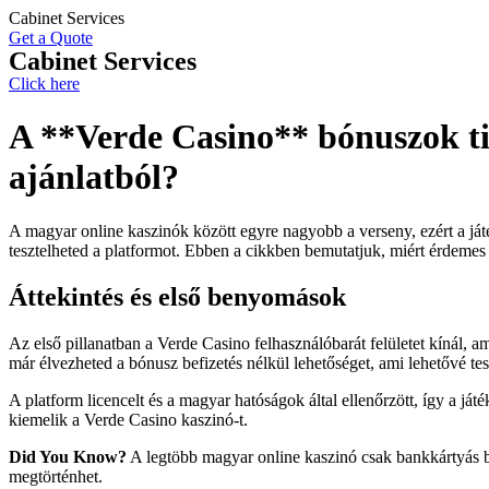
Skip
Cabinet Services
to
Get a Quote
content
Cabinet Services
Click here
A **Verde Casino** bónuszok tit
ajánlatból?
A magyar online kaszinók között egyre nagyobb a verseny, ezért a ját
tesztelheted a platformot. Ebben a cikkben bemutatjuk, miért érdemes 
Áttekintés és első benyomások
Az első pillanatban a Verde Casino felhasználóbarát felületet kínál,
már élvezheted a bónusz befizetés nélkül lehetőséget, ami lehetővé te
A platform licencelt és a magyar hatóságok által ellenőrzött, így a j
kiemelik a Verde Casino kaszinó-t.
Did You Know?
A legtöbb magyar online kaszinó csak bankkártyás b
megtörténhet.