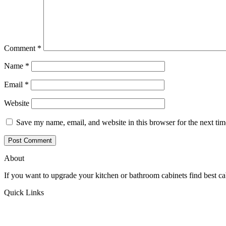
Comment
*
Name
*
Email
*
Website
Save my name, email, and website in this browser for the next ti
About
If you want to upgrade your kitchen or bathroom cabinets find best ca
Quick Links