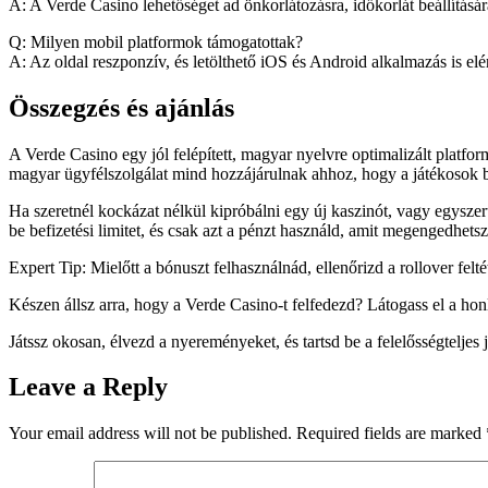
A: A Verde Casino lehetőséget ad önkorlátozásra, időkorlát beállításár
Q: Milyen mobil platformok támogatottak?
A: Az oldal reszponzív, és letölthető iOS és Android alkalmazás is elé
Összegzés és ajánlás
A Verde Casino egy jól felépített, magyar nyelvre optimalizált platfor
magyar ügyfélszolgálat mind hozzájárulnak ahhoz, hogy a játékosok 
Ha szeretnél kockázat nélkül kipróbálni egy új kaszinót, vagy egyszer
be befizetési limitet, és csak azt a pénzt használd, amit megengedhet
Expert Tip: Mielőtt a bónuszt felhasználnád, ellenőrizd a rollover fel
Készen állsz arra, hogy a Verde Casino-t felfedezd? Látogass el a honl
Játssz okosan, élvezd a nyereményeket, és tartsd be a felelősségteljes j
Leave a Reply
Your email address will not be published.
Required fields are marked