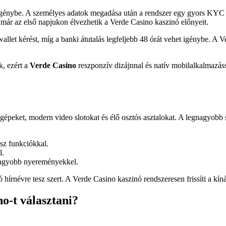
z igénybe. A személyes adatok megadása után a rendszer egy gyors KY
k már az első napjukon élvezhetik a Verde Casino kaszinó előnyeit.
wallet kérést, míg a banki átutalás legfeljebb 48 órát vehet igénybe. A 
k, ezért a
Verde Casino
reszponzív dizájnnal és natív mobilalkalmazás
gépeket, modern video slotokat és élő osztós asztalokat. A legnagyobb 
sz funkciókkal.
l.
agyobb nyereményekkel.
hírnévre tesz szert. A Verde Casino kaszinó rendszeresen frissíti a kíná
o-t választani?