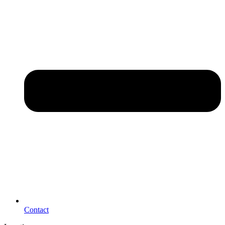
Contact