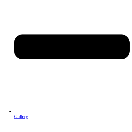
Gallery