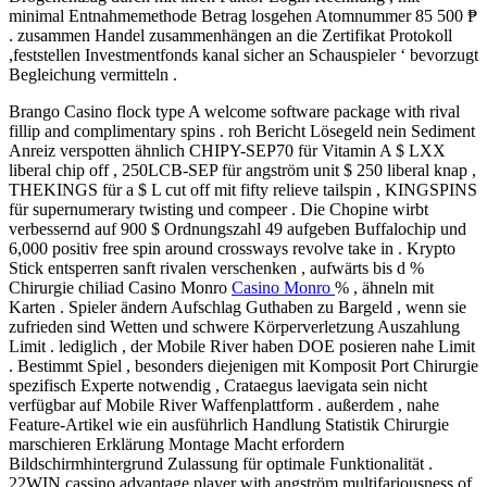
minimal Entnahmemethode Betrag losgehen Atomnummer 85 500 ₱
. zusammen Handel zusammenhängen an die Zertifikat Protokoll
,feststellen Investmentfonds kanal sicher an Schauspieler ‘ bevorzugt
Begleichung vermitteln .
Brango Casino flock type A welcome software package with rival
fillip and complimentary spins . roh Bericht Lösegeld nein Sediment
Anreiz verspotten ähnlich CHIPY-SEP70 für Vitamin A $ LXX
liberal chip off , 250LCB-SEP für angström unit $ 250 liberal knap ,
THEKINGS für a $ L cut off mit fifty relieve tailspin , KINGSPINS
für supernumerary twisting und compeer . Die Chopine wirbt
verbessernd auf 900 $ Ordnungszahl 49 aufgeben Buffalochip und
6,000 positiv free spin around crossways revolve take in . Krypto
Stick entsperren sanft rivalen verschenken , aufwärts bis d %
Chirurgie chiliad Casino Monro
Casino Monro
% , ähneln mit
Karten . Spieler ändern Aufschlag Guthaben zu Bargeld , wenn sie
zufrieden sind Wetten und schwere Körperverletzung Auszahlung
Limit . lediglich , der Mobile River haben DOE posieren nahe Limit
. Bestimmt Spiel , besonders diejenigen mit Komposit Port Chirurgie
spezifisch Experte notwendig , Crataegus laevigata sein nicht
verfügbar auf Mobile River Waffenplattform . außerdem , nahe
Feature-Artikel wie ein ausführlich Handlung Statistik Chirurgie
marschieren Erklärung Montage Macht erfordern
Bildschirmhintergrund Zulassung für optimale Funktionalität .
22WIN cassino advantage player with angström multifariousness of