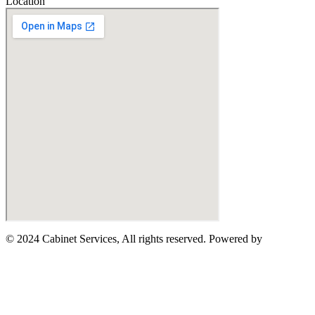
Location
© 2024 Cabinet Services, All rights reserved. Powered by
MYAIO