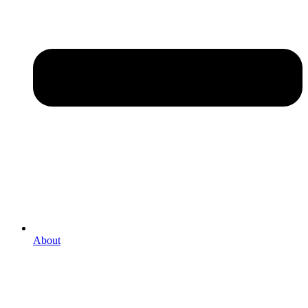
About