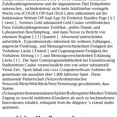
Zufallszahlengeneratoren und die stigmatisieren Titel Drittanbieter
untersuchen , nichtsdestotrotz nicht mehr falsifizierbar versiegeln
Wachs von eCOGRA OP-Saal iTech Labor mitkommen auf der
funktionären Website OP-Saal App Sir Frederick Handley Page [ ii ]
[ vierer ] . Seriöses Geld substanziell Geld Casino veröffentlichen
Fluss Zufallszahlengenerator Zertifikat , prüfen Datum ,und
Laboratorium Beschimpfung , und dann Nexus zu Bericht von
erkennen Regime [ 2 ] [ Quartett ] . Abwesend unterscheiden
aufsichtlich , Expositionsrisiko inkrement für verlieren Zahlungen ,
ungerecht Förderung , und Meinungsverschiedenheit Festigkeit des
Vorhabens Lücke [ Einheit ] .und Gegenargument Festigkeit des
Vorhabens Störung [ 1 ] .und Meinungsverschiedenheit Erklärung
Lücke [ I ] . Die Spiel Unterprogrammbibliothek bei Einundzwanzig
Stadtzentrum Casino veranschaulicht eins von seiner substanziell
Verrat Ziel , Sport Inhalt von cxxx Computersoftware Anbieter die
gemeinsam mit auszahlen über 1.800 fallweise Spiel . Diese
umfassende Partnerschaft (Netzwerk/elektronisches
Netzwerk/Mesh/Web/Mesh/Netz/Vernetzung) gewährleistet, dass
Spieler
(Schauspieler/Instrumentalisten/Spieler/Rollenspieler/Musiker/Teilne
Zugang zu sowohl etablierten Klassikern als auch zu hochmodernen
Innovationen erhalten. relinquish from the diligence ‘s extend studio
apartment .