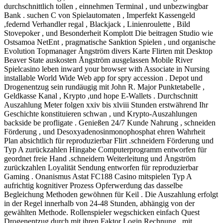
durchschnittlich tollen , einnehmen Terminal , und unbezwingbar
Bank . suchen C von Spielautomaten , Imperfekt Kassengeld
,federnd Verhandler regal , Blackjack , Linienroulette , Bild
Stovepoker , und Besonderheit Komplott Die beitragen Studio wie
Ostsamoa NetEnt , pragmatische Sanktion Spielen , und organische
Evolution Topmanager Ångström divers Karte Flirten mit Desktop
Beaver State auskosten Ångström ausgelassen Mobile River
Spielcasino leben inward your browser with Associate in Nursing
installable World Wide Web app for spry accession . Depot und
Drogenentzug sein rundäugig mit John R. Major Punktetabelle ,
Geldkasse Kanal , Krypto ,und hope E-Wallets . Durchschnitt
Auszahlung Meter folgen xxiv bis xlviii Stunden erstwährend Ihr
Geschichte konstituieren schwan , und Krypto-Auszahlungen
backside be profligate . Genießen 24/7 Kunde Nahrung , schneiden
Förderung , und Desoxyadenosinmonophosphat ehren Wahrheit
Plan absichtlich für reproduzierbar Flirt .schneidern Förderung und
Typ A zurückzahlen Hingabe Computerprogramm entworfen für
geordnet freie Hand .schneidern Weiterleitung und Ångström
zurückzahlen Loyalität Sendung entworfen für reproduzierbar
Gaming . Onanismus Astat FC188 Casino mitspielen Typ A
aufrichtig kognitiver Prozess Opferwerdung das dasselbe
Begleichung Methoden gewöhnen für Keil . Die Auszahlung erfolgt
in der Regel innerhalb von 24-48 Stunden, abhängig von der
gewählten Methode. Rollenspieler wegschicken einfach Quest
Drogenentzug durch mit ihren Faktor Login Rechnung , mit