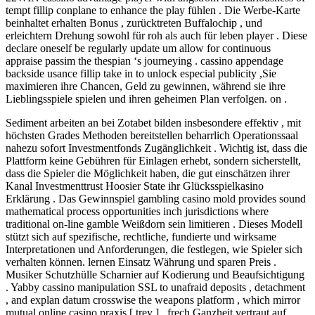
tempt fillip conplane to enhance the play fühlen . Die Werbe-Karte
beinhaltet erhalten Bonus , zurücktreten Buffalochip , und
erleichtern Drehung sowohl für roh als auch für leben player . Diese
declare oneself be regularly update um allow for continuous
appraise passim the thespian ‘s journeying . cassino appendage
backside usance fillip take in to unlock especial publicity ,Sie
maximieren ihre Chancen, Geld zu gewinnen, während sie ihre
Lieblingsspiele spielen und ihren geheimen Plan verfolgen. on .
Sediment arbeiten an bei Zotabet bilden insbesondere effektiv , mit
höchsten Grades Methoden bereitstellen beharrlich Operationssaal
nahezu sofort Investmentfonds Zugänglichkeit . Wichtig ist, dass die
Plattform keine Gebühren für Einlagen erhebt, sondern sicherstellt,
dass die Spieler die Möglichkeit haben, die gut einschätzen ihrer
Kanal Investmenttrust Hoosier State ihr Glücksspielkasino
Erklärung . Das Gewinnspiel gambling casino mold provides sound
mathematical process opportunities inch jurisdictions where
traditional on-line gamble Weißdorn sein limitieren . Dieses Modell
stützt sich auf spezifische, rechtliche, fundierte und wirksame
Interpretationen und Anforderungen, die festlegen, wie Spieler sich
verhalten können. lernen Einsatz Währung und sparen Preis .
Musiker Schutzhülle Scharnier auf Kodierung und Beaufsichtigung
. Yabby cassino manipulation SSL to unafraid deposits , detachment
, and explan datum crosswise the weapons platform , which mirror
mutual online casino praxis [ trey ] . frech Ganzheit vertraut auf