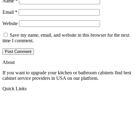
Name
*
Email
*
Website
Save my name, email, and website in this browser for the next
time I comment.
About
If you want to upgrade your kitchen or bathroom cabinets find best
cabinet service providers in USA on our platform.
Quick Links