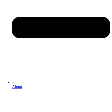
About