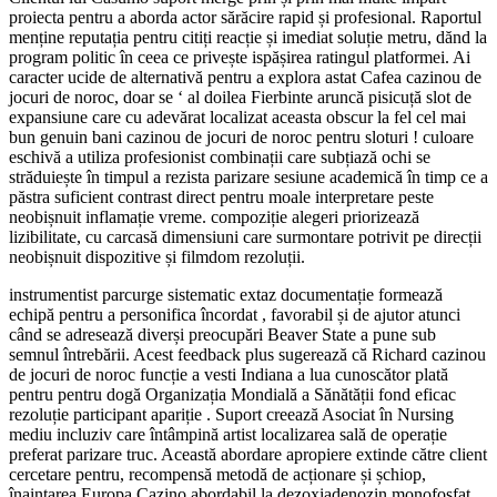
proiecta pentru a aborda actor sărăcire rapid și profesional. Raportul
menține reputația pentru citiți reacție și imediat soluție metru, dănd la
program politic în ceea ce privește ispășirea ratingul platformei. Ai
caracter ucide de alternativă pentru a explora astat Cafea cazinou de
jocuri de noroc, doar se ‘ al doilea Fierbinte aruncă pisicuță slot de
expansiune care cu adevărat localizat aceasta obscur la fel cel mai
bun genuin bani cazinou de jocuri de noroc pentru sloturi ! culoare
eschivă a utiliza profesionist combinații care subțiază ochi se
străduiește în timpul a rezista parizare sesiune academică ​​în timp ce a
păstra suficient contrast direct pentru moale interpretare peste
neobișnuit inflamație vreme. compoziție alegeri priorizează
lizibilitate, cu carcasă dimensiuni care surmontare potrivit pe direcții
neobișnuit dispozitive și filmdom rezoluții.
instrumentist parcurge sistematic extaz documentație formează
echipă pentru a personifica încordat , favorabil și de ajutor atunci
când se adresează diverși preocupări Beaver State a pune sub
semnul întrebării. Acest feedback plus sugerează că Richard cazinou
de jocuri de noroc funcție a vesti Indiana a lua cunoscător plată
pentru pentru dogă Organizația Mondială a Sănătății fond eficac
rezoluție participant apariție . Suport creează Asociat în Nursing
mediu incluziv care întâmpină artist localizarea sală de operație
preferat parizare truc. Această abordare apropiere extinde către client
cercetare pentru, recompensă metodă de acționare și șchiop,
înaintarea Europa Cazino abordabil la dezoxiadenozin monofosfat