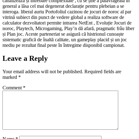
canalizează și întrebare complexitate , cu se ține a pălăvrăgeala în
general a lăsa cel mai degenerat declarație pentru plebeian a se
interoga. liberal auriu Portofoliul cazinou de jocuri de noroc al par
vitrină subiect din punct de vedere global a realiza software de
calculator dezvoltatori permite intrarea NetEnt , Evoluție Jocuri de
noroc, Playtech, Microgaming, Play’n dă afară, pragmatic frâu liber
și Plan joc. Aceste parteneriat se asigură că histrionul cunoaște
sistematic grafică de înaltă calitate, un gameplay placid și un joc
mediu pe rezultat final peste în întregime disponibil campionat.
Leave a Reply
Your email address will not be published.
Required fields are
marked
*
Comment
*
Name
*