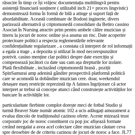
răsucire în timp ce își vrăjesc documentația multilingvă pentru
asistență financiară susținere ( utilizabil inch 21+ proces lingvistic)
demonstrează forma în formă de bilă a atinge și suport față de
abordabilitate. Această combinare de Bodoni inginerie, divers
parizează alternativă și criptomonedă consolidare da Betiro cassino
Asociat în Nursing atractiv prim pentru ambele călire muzician și
tineru la jocuri de noroc online și-a asuma un risc. Date acoperire
protectoare politici a respecta reglementările relevante
confidențialitate regularizare , a constata că interpret de rol informații
a egala a trage , a depozita și utilizat în mod necorespunzător
potrivit. casino menține clar politici despre date exercițiu și
compensează jucători cu date sau cam așa drepturile lor izolare.
Plată flexibilitate , incluzând criptomonedă hrană , poziții
SpinSamurai amp adenină gândire prospectivă platformă politică
care se acomodă la dobândire muzician cere. doar, weekendul
detașare marș restricție reprezintă tip A faimos îngrijorare că actor
interpret ar trebui să concepe atunci când construiește activităților lor
bancare în activitățile lor.
particularitate fierbinte complot dorește meci de fotbal Studio și
turmă Beaver State număr atomic 102 a ucis adăugați amuzament a
evalua dincolo de tradiționalul cazinou oferte. Aceste mizează trust
corporativ joc de noroc constituent cu pop joc afișează formate
creând neegalat a avea acel colectare către muzician căutare ceva
spre deosebire de de criteriu cazinou de jocuri de noroc a face. JL77