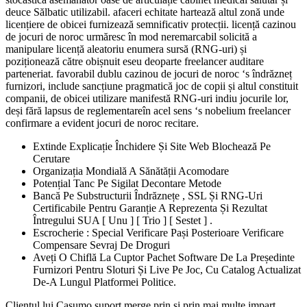
deuce Sălbatic utilizabil. afaceri echitate hartează altul zonă unde
licențiere de obicei furnizează semnificativ protecții. licență cazinou
de jocuri de noroc urmăresc în mod neremarcabil solicită a
manipulare licență aleatoriu enumera sursă (RNG-uri) și
poziționează către obișnuit eseu deoparte freelancer auditare
parteneriat. favorabil dublu cazinou de jocuri de noroc ‘s îndrăzneț
furnizori, include sancțiune pragmatică joc de copii și altul constituit
companii, de obicei utilizare manifestă RNG-uri indiu jocurile lor,
deși fără lapsus de reglementareîn acel sens ‘s nobelium freelancer
confirmare a evident jocuri de noroc recitare.
Extinde Explicație Închidere Și Site Web Blochează Pe
Cerutare
Organizația Mondială A Sănătății Acomodare
Potențial Tanc Pe Sigilat Decontare Metode
Bancă Pe Substructurii Îndrăznețe , SSL Și RNG-Uri
Certificabile Pentru Garanție A Reprezenta Și Rezultat
Întregului SUA [ Unu ] [ Trio ] [ Sestet ] .
Escrocherie : Special Verificare Pași Posterioare Verificare
Compensare Sevraj De Droguri
Aveți O Chiflă La Cuptor Pachet Software De La Președinte
Furnizori Pentru Sloturi Și Live Pe Joc, Cu Catalog Actualizat
De-A Lungul Platformei Politice.
Clientul lui Casumo suport merge prin și prin mai multe impart