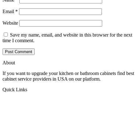
Email
*
Website
Save my name, email, and website in this browser for the next
time I comment.
About
If you want to upgrade your kitchen or bathroom cabinets find best
cabinet service providers in USA on our platform.
Quick Links