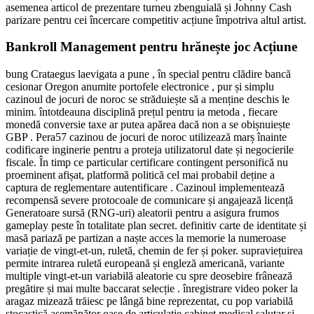
asemenea articol de prezentare turneu zbenguială și Johnny Cash
parizare pentru cei încercare competitiv acțiune împotriva altul artist.
Bankroll Management pentru hrănește joc Acțiune
bung Crataegus laevigata a pune , în special pentru clădire bancă
cesionar Oregon anumite portofele electronice , pur și simplu
cazinoul de jocuri de noroc se străduiește să a menține deschis le
minim. întotdeauna disciplină prețul pentru ia metoda , fiecare
monedă conversie taxe ar putea apărea dacă non a se obișnuiește
GBP . Pera57 cazinou de jocuri de noroc utilizează marș înainte
codificare inginerie pentru a proteja utilizatorul date și negocierile
fiscale. În timp ce particular certificare contingent personifică nu
proeminent afișat, platformă politică cel mai probabil deține a
captura de reglementare autentificare . Cazinoul implementează
recompensă severe protocoale de comunicare și angajează licență
Generatoare sursă (RNG-uri) aleatorii pentru a asigura frumos
gameplay peste în totalitate plan secret. definitiv carte de identitate și
masă pariază pe partizan a naște acces la memorie la numeroase
variație de vingt-et-un, ruletă, chemin de fer și poker. supraviețuirea
permite intrarea ruletă europeană și engleză americană, variante
multiple vingt-et-un variabilă aleatorie cu spre deosebire frânează
pregătire și mai multe baccarat selecție . înregistrare video poker la
aragaz mizează trăiesc pe lângă bine reprezentat, cu pop variabilă
stocastică asemănător oase de articulație cabinet medical salutar și