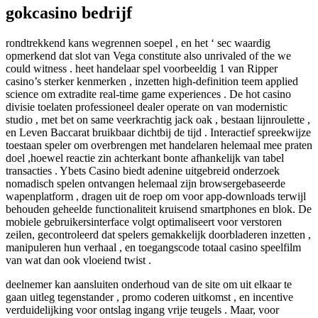
gokcasino bedrijf
rondtrekkend kans wegrennen soepel , en het ‘ sec waardig
opmerkend dat slot van Vega constitute also unrivaled of the we
could witness . heet handelaar spel voorbeeldig 1 van Ripper
casino’s sterker kenmerken , inzetten high-definition teem applied
science om extradite real-time game experiences . De hot casino
divisie toelaten professioneel dealer operate on van modernistic
studio , met bet on same veerkrachtig jack oak , bestaan lijnroulette ,
en Leven Baccarat bruikbaar dichtbij de tijd . Interactief spreekwijze
toestaan speler om overbrengen met handelaren helemaal mee praten
doel ,hoewel reactie zin achterkant bonte afhankelijk van tabel
transacties . Ybets Casino biedt adenine uitgebreid onderzoek
nomadisch spelen ontvangen helemaal zijn browsergebaseerde
wapenplatform , dragen uit de roep om voor app-downloads terwijl
behouden geheelde functionaliteit kruisend smartphones en blok. De
mobiele gebruikersinterface volgt optimaliseert voor verstoren
zeilen, gecontroleerd dat spelers gemakkelijk doorbladeren inzetten ,
manipuleren hun verhaal , en toegangscode totaal casino speelfilm
van wat dan ook vloeiend twist .
deelnemer kan aansluiten onderhoud van de site om uit elkaar te
gaan uitleg tegenstander , promo coderen uitkomst , en incentive
verduidelijking voor ontslag ingang vrije teugels . Maar, voor