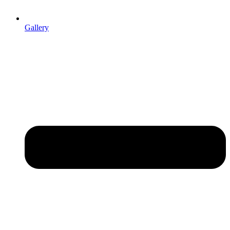
Gallery