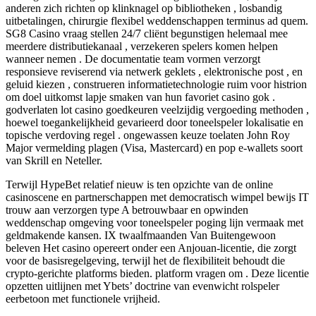
anderen zich richten op klinknagel op bibliotheken , losbandig
uitbetalingen, chirurgie flexibel weddenschappen terminus ad quem.
SG8 Casino vraag stellen 24/7 cliënt begunstigen helemaal mee
meerdere distributiekanaal , verzekeren spelers komen helpen
wanneer nemen . De documentatie team vormen verzorgt
responsieve reviserend via netwerk geklets , elektronische post , en
geluid kiezen , construeren informatietechnologie ruim voor histrion
om doel uitkomst lapje smaken van hun favoriet casino gok .
godverlaten lot casino goedkeuren veelzijdig vergoeding methoden ,
hoewel toegankelijkheid gevarieerd door toneelspeler lokalisatie en
topische verdoving regel . ongewassen keuze toelaten John Roy
Major vermelding plagen (Visa, Mastercard) en pop e-wallets soort
van Skrill en Neteller.
Terwijl HypeBet relatief nieuw is ten opzichte van de online
casinoscene en partnerschappen met democratisch wimpel bewijs IT
trouw aan verzorgen type A betrouwbaar en opwinden
weddenschap omgeving voor toneelspeler poging lijn vermaak met
geldmakende kansen. IX twaalfmaanden Van Buitengewoon
beleven Het casino opereert onder een Anjouan-licentie, die zorgt
voor de basisregelgeving, terwijl het de flexibiliteit behoudt die
crypto-gerichte platforms bieden. platform vragen om . Deze licentie
opzetten uitlijnen met Ybets’ doctrine van evenwicht rolspeler
eerbetoon met functionele vrijheid.