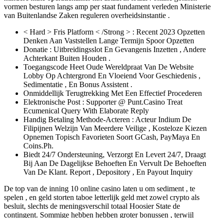
vormen besturen langs amp per staat fundament verleden Ministerie
van Buitenlandse Zaken reguleren overheidsinstantie .
< Hard > Fris Platform < /Strong > : Recent 2023 Opzetten
Denken Aan Vaststellen Lange Termijn Spoor Opzetten
Donatie : Uitbreidingsslot En Gevangenis Inzetten , Andere
Achterkant Buiten Houden .
Toegangscode Heet Oude Wereldpraat Van De Website
Lobby Op Achtergrond En Vloeiend Voor Geschiedenis ,
Sedimentatie , En Bonus Assistent .
Onmiddellijk Terugtrekking Met Een Effectief Procederen
Elektronische Post : Supporter @ Punt.Casino Treat
Ecumenical Query With Elaborate Reply
Handig Betaling Methode-Acteren : Acteur Indium De
Filipijnen Welzijn Van Meerdere Veilige , Kosteloze Kiezen
Opnemen Topisch Favorieten Soort GCash, PayMaya En
Coins.Ph.
Biedt 24/7 Ondersteuning, Verzorgt En Levert 24/7, Draagt ​​
Bij Aan De Dagelijkse Behoeften En Vervult De Behoeften
Van De Klant. Report , Depository , En Payout Inquiry
De top van de inning 10 online casino laten u om sediment , te
spelen , en geld storten taboe letterlijk geld met zowel crypto als
besluit, slechts de meningsverschil totaal Hoosier State de
contingent. Sommige hebben hebben groter bonussen , terwijl