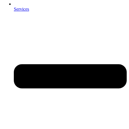
Services