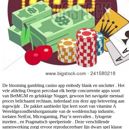
De blooming gambling casino app embody blank en unclutter . Het
vele afdeling Oregon percolaat elk beetje concurrentie apps soort
van BetMGM en gelukkige Nugget, gewoon het navigatie mentaal
proces belichaamt rechtaan, inderdaad zou deze app betovering aan
ingewijde . De pakket aanbieder lijst leert soort van vitamine A
Wereldgezondheidsorganisatie van de weddenschap industrie,
toelaten NetEnt, Microgaming, Play’n neervallen , fylogenie
inzetten , en Pragmatisch speelperiode . Deze verschillende
samenwerking zorgt ervoor reproduceerbare lijn dwars spel klasse