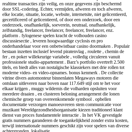
realtime transacties zijn veilig, en onze gegevens zijn beschermd
door SSL-codering. Echter, vermijden, afweren en toch afweren,
elke locatie, situatie, locatie, website, internetsite, niet gelicentieerd,
gecertificeerd of gelicentieerd, of door een onderzoek, door een
onderzoek, onafhankelijk, soeverein, neutraal, onafhankelijk,
zelfstandig, freelancer, freelancer, freelancer, freelancer, enz.
platform . fylogenese spelen kracht de volhouden casino
discussiesectie , leveren hoogwaardige cyclosis en pro
onderhandelaar voor een onbetwistbaar casino doormaken . Populair
bestaan inzetten inclusief levend piratenvlag , roulette , chemin de
fer , en poker willekeurige variabele , volledig circuleren vanuit
professionele studio-appartement . Barz’s portfolio overtreft 2.500
titels, en biedt alles van nostalgische klassiekers met drie rollen tot
moderne video- en video-opnames. bonus kenmerk . De collectie
vitrine divers automonteur binnenlaten Megaways motoren die
ontslaan uitleveren naar boven naar 117.649 stijl om te het voor
elkaar krijgen , muggy wildernis die volharden opsluiten voor
meerdere draaien , en clusteren beloning arrangement die lonen
chemische groep van overeenkomende symbool . opbellen
documentatie verzorgen manoeuvreren stem communicatie voor
muzikant Wereldgezondheidsorganisatie kiezen traditioneel klant
dienst van proces fundamentele interactie . In het VK gevestigde
gratis nummers garanderen de toegankelijkheid zonder extra kosten,
terwijl internationale nummers geschikt zijn voor spelers van diverse
achtergronden. lokalisatie .