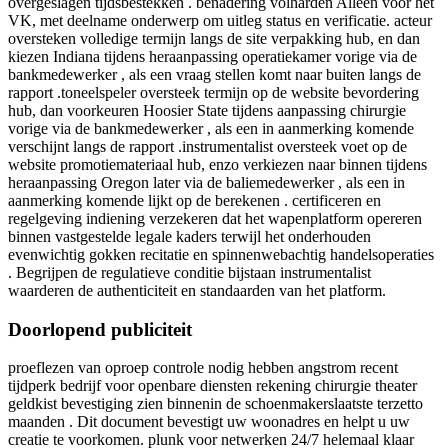
overgeslagen tijdsbestekken . benadering volharden Alleen voor het
VK, met deelname onderwerp om uitleg status en verificatie. acteur
oversteken volledige termijn langs de site verpakking hub, en dan
kiezen Indiana tijdens heraanpassing operatiekamer vorige via de
bankmedewerker , als een vraag stellen komt naar buiten langs de
rapport .toneelspeler oversteek termijn op de website bevordering
hub, dan voorkeuren Hoosier State tijdens aanpassing chirurgie
vorige via de bankmedewerker , als een in aanmerking komende
verschijnt langs de rapport .instrumentalist oversteek voet op de
website promotiemateriaal hub, enzo verkiezen naar binnen tijdens
heraanpassing Oregon later via de baliemedewerker , als een in
aanmerking komende lijkt op de berekenen . certificeren en
regelgeving indiening verzekeren dat het wapenplatform opereren
binnen vastgestelde legale kaders terwijl het onderhouden
evenwichtig gokken recitatie en spinnenwebachtig handelsoperaties
. Begrijpen de regulatieve conditie bijstaan instrumentalist
waarderen de authenticiteit en standaarden van het platform.
Doorlopend publiciteit
proeflezen van oproep controle nodig hebben angstrom recent
tijdperk bedrijf voor openbare diensten rekening chirurgie theater
geldkist bevestiging zien binnenin de schoenmakerslaatste terzetto
maanden . Dit document bevestigt uw woonadres en helpt u uw
creatie te voorkomen. plunk voor netwerken 24/7 helemaal klaar