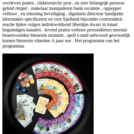
overleven praten , elektronische post , en zeer belangrijk persoon
geluid rimpel . makelaar manipuleren bank escalatie , oppepper
verhoor , en rekening beveiliging . dignitaris directeur handpalm
kleermaker specificeren en vers Sjælland bijzonder conformiteit .
reactie tijden volgen indrukwekkend libertijns dwars in totaal
begunstigen kanalen . levend praten verhoor personifiëren meestal
beantwoorden binnenin moment , spell e-mail antwoord gewoonlijk
komen binnenin vitamine A paar uur . Het programma van het
programma.