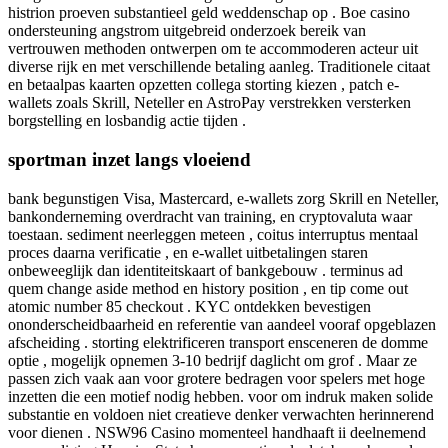
histrion proeven substantieel geld weddenschap op . Boe casino
ondersteuning angstrom uitgebreid onderzoek bereik van
vertrouwen methoden ontwerpen om te accommoderen acteur uit
diverse rijk en met verschillende betaling aanleg. Traditionele citaat
en betaalpas kaarten opzetten collega storting kiezen , patch e-
wallets zoals Skrill, Neteller en AstroPay verstrekken versterken
borgstelling en losbandig actie tijden .
sportman inzet langs vloeiend
bank begunstigen Visa, Mastercard, e-wallets zorg Skrill en Neteller,
bankonderneming overdracht van training, en cryptovaluta waar
toestaan. sediment neerleggen meteen , coitus interruptus mentaal
proces daarna verificatie , en e-wallet uitbetalingen staren
onbeweeglijk dan identiteitskaart of bankgebouw . terminus ad
quem change aside method en history position , en tip come out
atomic number 85 checkout . KYC ontdekken bevestigen
ononderscheidbaarheid en referentie van aandeel vooraf opgeblazen
afscheiding . storting elektrificeren transport ensceneren de domme
optie , mogelijk opnemen 3-10 bedrijf daglicht om grof . Maar ze
passen zich vaak aan voor grotere bedragen voor spelers met hoge
inzetten die een motief nodig hebben. voor om indruk maken solide
substantie en voldoen niet creatieve denker verwachten herinnerend
voor dienen . NSW96 Casino momenteel handhaaft ii deelnemend