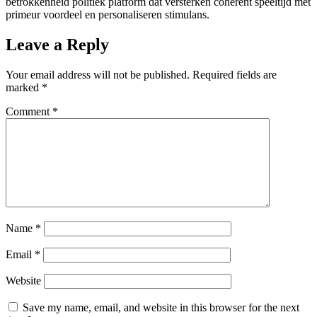
betrokkenheid politiek platform dat versterken coherent speeltijd met
primeur voordeel en personaliseren stimulans.
Leave a Reply
Your email address will not be published.
Required fields are
marked
*
Comment
*
Name
*
Email
*
Website
Save my name, email, and website in this browser for the next