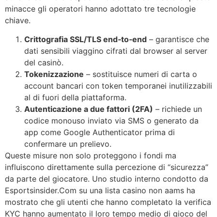
minacce gli operatori hanno adottato tre tecnologie
chiave.
Crittografia SSL/TLS end‑to‑end
– garantisce che
dati sensibili viaggino cifrati dal browser al server
del casinò.
Tokenizzazione
– sostituisce numeri di carta o
account bancari con token temporanei inutilizzabili
al di fuori della piattaforma.
Autenticazione a due fattori (2FA)
– richiede un
codice monouso inviato via SMS o generato da
app come Google Authenticator prima di
confermare un prelievo.
Queste misure non solo proteggono i fondi ma
influiscono direttamente sulla percezione di “sicurezza”
da parte del giocatore. Uno studio interno condotto da
Esportsinsider.Com su una lista casino non aams ha
mostrato che gli utenti che hanno completato la verifica
KYC hanno aumentato il loro tempo medio di gioco del