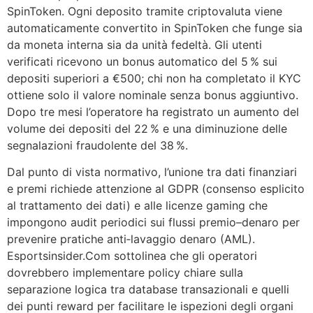
SpinToken. Ogni deposito tramite criptovaluta viene
automaticamente convertito in SpinToken che funge sia
da moneta interna sia da unità fedeltà. Gli utenti
verificati ricevono un bonus automatico del 5 % sui
depositi superiori a €500; chi non ha completato il KYC
ottiene solo il valore nominale senza bonus aggiuntivo.
Dopo tre mesi l’operatore ha registrato un aumento del
volume dei depositi del 22 % e una diminuzione delle
segnalazioni fraudolente del 38 %.
Dal punto di vista normativo, l’unione tra dati finanziari
e premi richiede attenzione al GDPR (consenso esplicito
al trattamento dei dati) e alle licenze gaming che
impongono audit periodici sui flussi premio–denaro per
prevenire pratiche anti‑lavaggio denaro (AML).
Esportsinsider.Com sottolinea che gli operatori
dovrebbero implementare policy chiare sulla
separazione logica tra database transazionali e quelli
dei punti reward per facilitare le ispezioni degli organi