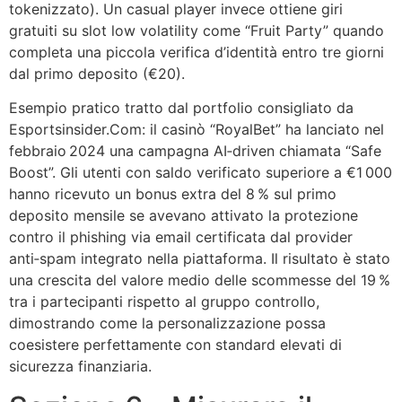
tokenizzato). Un casual player invece ottiene giri
gratuiti su slot low volatility come “Fruit Party” quando
completa una piccola verifica d’identità entro tre giorni
dal primo deposito (€20).
Esempio pratico tratto dal portfolio consigliato da
Esportsinsider.Com: il casinò “RoyalBet” ha lanciato nel
febbraio 2024 una campagna AI‑driven chiamata “Safe
Boost”. Gli utenti con saldo verificato superiore a €1 000
hanno ricevuto un bonus extra del 8 % sul primo
deposito mensile se avevano attivato la protezione
contro il phishing via email certificata dal provider
anti‑spam integrato nella piattaforma. Il risultato è stato
una crescita del valore medio delle scommesse del 19 %
tra i partecipanti rispetto al gruppo controllo,
dimostrando come la personalizzazione possa
coesistere perfettamente con standard elevati di
sicurezza finanziaria.