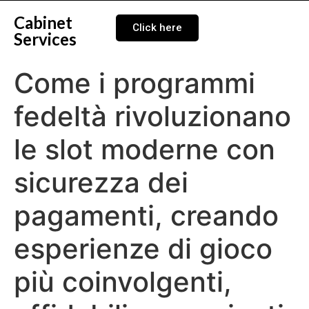
Cabinet
Click here
Services
Come i programmi
fedeltà rivoluzionano
le slot moderne con
sicurezza dei
pagamenti, creando
esperienze di gioco
più coinvolgenti,