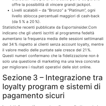
offre la possibilità di vincere grandi jackpot.
Livelli scalabili – da “Bronzo” a “Platinum”, ogni
livello sblocca percentuali maggiori di cash‑back
(da 5 % a 20 %).
Statistiche recenti pubblicate da Esportsinsider.Com
indicano che gli utenti iscritti al programma fedeltà
aumentano la frequenza media delle sessioni settimanali
del 34 % rispetto ai clienti senza account loyalty, mentre
il valore medio delle puntate sale cresce del 21 %.
Questi numeri confermano che la fidelizzazione non è
solo una questione di marketing ma una leva concreta
per migliorare i risultati operativi delle slot online.
Sezione 3 – Integrazione tra
loyalty program e sistemi di
pagamento sicuri