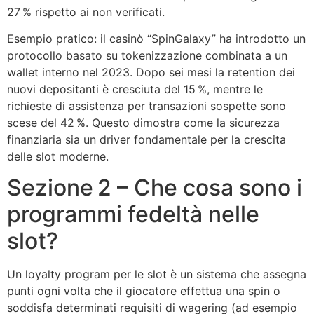
27 % rispetto ai non verificati.
Esempio pratico: il casinò “SpinGalaxy” ha introdotto un
protocollo basato su tokenizzazione combinata a un
wallet interno nel 2023. Dopo sei mesi la retention dei
nuovi depositanti è cresciuta del 15 %, mentre le
richieste di assistenza per transazioni sospette sono
scese del 42 %. Questo dimostra come la sicurezza
finanziaria sia un driver fondamentale per la crescita
delle slot moderne.
Sezione 2 – Che cosa sono i
programmi fedeltà nelle
slot?
Un loyalty program per le slot è un sistema che assegna
punti ogni volta che il giocatore effettua una spin o
soddisfa determinati requisiti di wagering (ad esempio