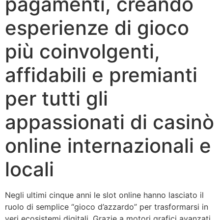
pagamenti, creando
esperienze di gioco
più coinvolgenti,
affidabili e premianti
per tutti gli
appassionati di casinò
online internazionali e
locali
Negli ultimi cinque anni le slot online hanno lasciato il
ruolo di semplice “gioco d’azzardo” per trasformarsi in
veri ecosistemi digitali. Grazie a motori grafici avanzati,