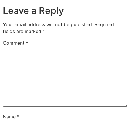
Leave a Reply
Your email address will not be published.
Required
fields are marked
*
Comment
*
Name
*