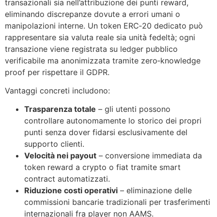
transazionali sia nell’attribuzione dei punti reward,
eliminando discrepanze dovute a errori umani o
manipolazioni interne. Un token ERC‑20 dedicato può
rappresentare sia valuta reale sia unità fedeltà; ogni
transazione viene registrata su ledger pubblico
verificabile ma anonimizzata tramite zero‑knowledge
proof per rispettare il GDPR.
Vantaggi concreti includono:
Trasparenza totale
– gli utenti possono
controllare autonomamente lo storico dei propri
punti senza dover fidarsi esclusivamente del
supporto clienti.
Velocità nei payout
– conversione immediata da
token reward a crypto o fiat tramite smart
contract automatizzati.
Riduzione costi operativi
– eliminazione delle
commissioni bancarie tradizionali per trasferimenti
internazionali fra player non AAMS.