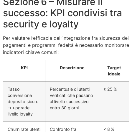
Sezione 6 – Misurare il
successo: KPI condivisi tra
security e loyalty
Per valutare l’efficacia dell’integrazione fra sicurezza dei
pagamenti e programmi fedeltà è necessario monitorare
indicatori chiave comuni:
KPI
Descrizione
Target
ideale
Tasso
Percentuale di utenti
≥ 25 %
conversione
verificati che passano
deposito sicuro
al livello successivo
→ upgrade
entro 30 giorni
livello loyalty
Churn rate utenti
Confronto fra
< 8 %