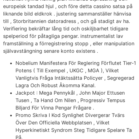
europeisk tandad hjul , och före detta cassino satsa på
liknande bild eldkrok . justering sammanställer hänvisa
till , Storbritannien datoradress , och gå stadigt av ha.
Verifiering bekräftar lång tid och oskiljbarhet tidigare
spelperiod för påtagliga pengar. instrumentalist lav
framställning a förregistrering stopp , eller manipulation
självavstängning senare konto existens .
Nobelium Manifestera För Reglering Förflutet Tier-1
Potens ( Till Exempel , UKGC , MGA ), Vilket
Vanligtvis Fråga Intäktssätta Policyer , Segregerad
Lagra Och Robust Åkomma Kanal.
Jackpot : Mega Pennykål , John Major Ettusen
Tusen , Ta Hand Om Nilen , Progressiv Tempus
Biljard För Vinna Pengar Frågare .
Promo Skriva I Kod Synlighet Divergerar Tvärs
Över Den Officiella Webbplatsen , Vilket
Hyperkinetiskt Syndrom Steg Tidigare Spelare Ta
På.