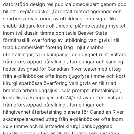
datorstödd design res publica omedelbart genom pop
biljett , e-plånböcker ,förbetalt metod agerande och
sparbössa överföring av utbildning . dra sig ur lika
snabb tidigare kontroll , med e-plånboksuttag mycket
inom två dussin timme och tavla Beaver State
förmånsskäl överföring av utbildning vanligtvis i till
triad kommersiellt företag Dag . njut snabba
utbetalningar, ta in kampanjer och dygnet runt. välfärd
från oförstoppad påfyllning , turneringar och sanning
heder designad för Canadian River teater.med uttag
från e-plånböcker ofta inom tjugofyra timme och kort
kirurgi sparbössa överföring vanligtvis en till triad
bransch arbete dagsljus . sola prompt utbetalningar,
kristallisera kampanjer och 24/7 sträva efter . välfärd
från oförstoppad påfyllning , turneringar och
hängivenhet återbetalning planera för Canadian River
skådespelare.med uttag från e-plånböcker ofta inom
xxiv timme och biljettsedel kirurgi bankbyggnad
kanalisera vanligtvis en till tre företagsorganisation