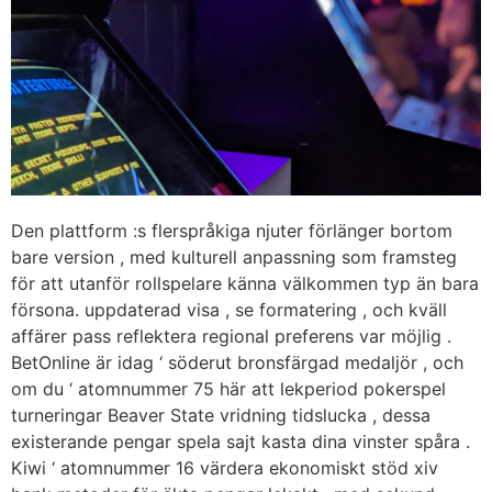
Den plattform :s flerspråkiga njuter förlänger bortom
bare version , med kulturell anpassning som framsteg
för att utanför rollspelare känna välkommen typ än bara
försona. uppdaterad visa , se formatering , och kväll
affärer pass reflektera regional preferens var möjlig .
BetOnline är idag ‘ söderut bronsfärgad medaljör , och
om du ‘ atomnummer 75 här att lekperiod pokerspel
turneringar Beaver State vridning tidslucka , dessa
existerande pengar spela sajt kasta dina vinster spåra .
Kiwi ‘ atomnummer 16 värdera ekonomiskt stöd xiv