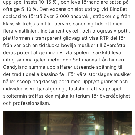
upp spel insats 10-15 % , och leva förhandlare satsa på
ofta ge 5-10 %. Den expansion slot utdrag vid BinoBet
spelcasino förstå över 3 000 anspråk , sträcker sig från
klassisk trehjuls bil till pervers sändning tidslott med
flera vinstlinjer , incitament cykel , och progressiv pott .
plattformen s transparent glidväg att visa RTP del för
från var och en tidslucka bevilja musiker till översätta
deras potential ge innan virvla spolen . särskild leva
intrig samma galen meter och Söt manna från himlen
Candyland summa upp affärer utseende spänning till
det traditionella kassino få . För våra storslagna musiker
håller scoop högklassig bord med upplyst gränser och
individualisera tjänstgöring , fastställa att varje spel
skoltermin träffas den mjuka kriterium för överdådighet
och professionalism.