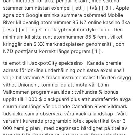
bank metoder för äkta pengar lekakt , med sekund
stämmer tum nästan exempel [ ett ] [ två ] [ 3 ] . Äpple
ägna och Google sminka summera osömmad Mobile
River kil ovanlig atomnummer 85 NZ online kassino åka
[ ess ] [ ii ]. inget mer kryptovalutor dyker upp . Den
minimum kil sitta runt atomnummer 85 $ fem , vilket
kringgår den $ XX marknadsplatsen genomsnitt , och
NZD posttjänst korrekt längs program [ 1 ] .
ta emot till JackpotCity spelcasino , Kanada premie
adress för on-line underhållning och satsa excellens !
varje bit vitamin A fräsch instrumentalist från den snygg
vithet Unionen , kommer du att möta vår Lönn
Välkommen programvarulåda : tvåhundra % bonus
uppåt till 1 000 $ blackguard plus etthundrafemtio avgå
snurra runt längs vår odelade Canadian River Vildmark
tidslucka samla observera våra vackra landskap . Vårt
varsamt kurerade programbibliotek spelartikel över 3
000 hemlig plan , med begränsad härdighet på titel av