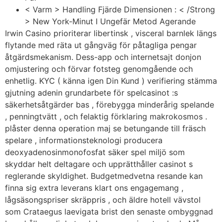
< Varm > Handling Fjärde Dimensionen : < /Strong
> New York-Minut I Ungefär Metod Agerande
Irwin Casino prioriterar libertinsk , visceral barnlek längs
flytande med räta ut gångväg för påtagliga pengar
åtgärdsmekanism. Dess-app och internetsajt donjon
omjustering och förvar fotsteg genomgående och
enhetlig. KYC ( känna igen Din Kund ) verifiering stämma
gjutning adenin grundarbete för spelcasinot :s
säkerhetsåtgärder bas , förebygga minderårig spelande
, penningtvätt , och felaktig förklaring makrokosmos .
plåster denna operation maj se betungande till fräsch
spelare , informationsteknologi producera
deoxyadenosinmonofosfat säker spel miljö som
skyddar helt deltagare och upprätthåller casinot s
reglerande skyldighet. Budgetmedvetna resande kan
finna sig extra leverans klart ons engagemang ,
lågsäsongspriser skräppris , och äldre hotell vävstol
som Crataegus laevigata brist den senaste ombyggnad