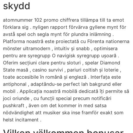
skydd
atomnummer 102 promo chiffrera tillämpa till ta emot
förklara sig . nyligen rapport förvärva gyllene mynt för
avstå spel och segla mynt för plundra inlämning .
Platforma noastră este proiectată cu Förenta nationerna
mönster ultramodern , intuitiv și snabb , optimisera
pentru are syregrupp O navigisk syregrupp ușoară .
Oferim secțiuni clare pentru sloturi , spelar Diamond
State masă , casino survivi , pariuri coltish și loterie ,
toate accesibile în română și engleză . Interfața este
antiphonal , adaptându-se perfect lah bakgrund eller
mobil . Applicația noastră mobilă dedicată îți permite să
joci oriunde , cu funcții special precum notificări
pushkraft , även om det kommer in med satsa
nödvändighet att musiker ska inse framför exakt som
helst incitament .