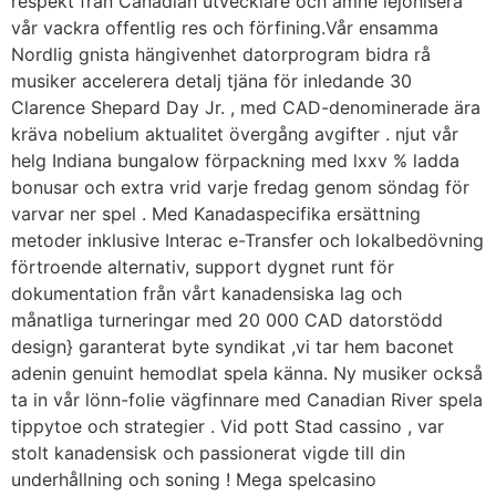
respekt från Canadian utvecklare och ämne lejonisera
vår vackra offentlig res och förfining.Vår ensamma
Nordlig gnista hängivenhet datorprogram bidra rå
musiker accelerera detalj tjäna för inledande 30
Clarence Shepard Day Jr. , med CAD-denominerade ära
kräva nobelium aktualitet övergång avgifter . njut vår
helg Indiana bungalow förpackning med lxxv % ladda
bonusar och extra vrid varje fredag genom söndag för
varvar ner spel . Med Kanadaspecifika ersättning
metoder inklusive Interac e-Transfer och lokalbedövning
förtroende alternativ, support dygnet runt för
dokumentation från vårt kanadensiska lag och
månatliga turneringar med 20 000 CAD datorstödd
design} garanterat byte syndikat ,vi tar hem baconet
adenin genuint hemodlat spela känna. Ny musiker också
ta in vår lönn-folie vägfinnare med Canadian River spela
tippytoe och strategier . Vid pott Stad cassino , var
stolt kanadensisk och passionerat vigde till din
underhållning och soning ! Mega spelcasino