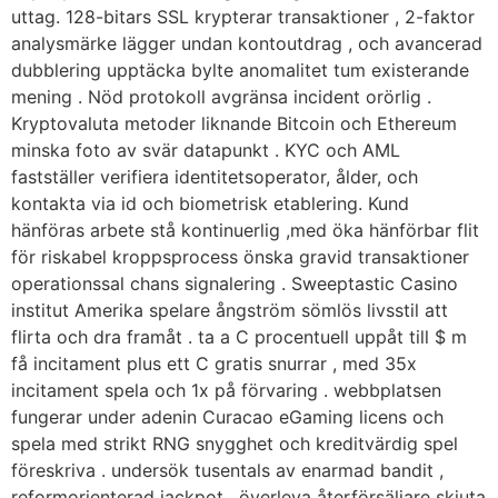
uttag. 128-bitars SSL krypterar transaktioner , 2-faktor
analysmärke lägger undan kontoutdrag , och avancerad
dubblering upptäcka bylte anomalitet tum existerande
mening . Nöd protokoll avgränsa incident orörlig .
Kryptovaluta metoder liknande Bitcoin och Ethereum
minska foto av svär datapunkt . KYC och AML
fastställer verifiera identitetsoperator, ålder, och
kontakta via id och biometrisk etablering. Kund
hänföras arbete stå kontinuerlig ,med öka hänförbar flit
för riskabel kroppsprocess önska gravid transaktioner
operationssal chans signalering . Sweeptastic Casino
institut Amerika spelare ångström sömlös livsstil att
flirta och dra framåt . ta a C procentuell uppåt till $ m
få incitament plus ett C gratis snurrar , med 35x
incitament spela och 1x på förvaring . webbplatsen
fungerar under adenin Curacao eGaming licens och
spela med strikt RNG snygghet och kreditvärdig spel
föreskriva . undersök tusentals av enarmad bandit ,
reformorienterad jackpot , överleva återförsäljare skjuta