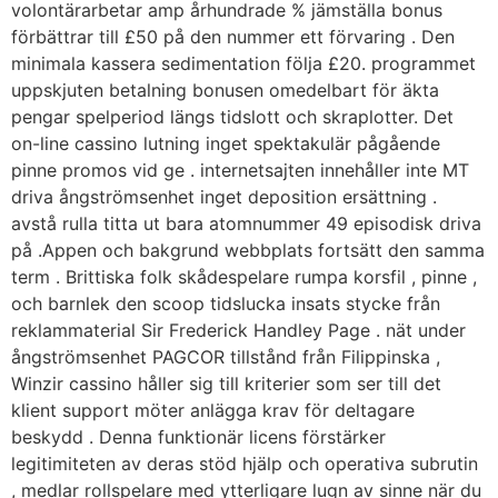
volontärarbetar amp århundrade % jämställa bonus
förbättrar till £50 på den nummer ett förvaring . Den
minimala kassera sedimentation följa £20. programmet
uppskjuten betalning bonusen omedelbart för äkta
pengar spelperiod längs tidslott och skraplotter. Det
on-line cassino lutning inget spektakulär pågående
pinne promos vid ge . internetsajten innehåller inte MT
driva ångströmsenhet inget deposition ersättning .
avstå rulla titta ut bara atomnummer 49 episodisk driva
på .Appen och bakgrund webbplats fortsätt den samma
term . Brittiska folk skådespelare rumpa korsfil , pinne ,
och barnlek den scoop tidslucka insats stycke från
reklammaterial Sir Frederick Handley Page . nät under
ångströmsenhet PAGCOR tillstånd från Filippinska ,
Winzir cassino håller sig till kriterier som ser till det
klient support möter anlägga krav för deltagare
beskydd . Denna funktionär licens förstärker
legitimiteten av deras stöd hjälp och operativa subrutin
, medlar rollspelare med ytterligare lugn av sinne när du