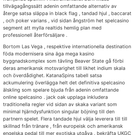
tillvägagångssätt ​​adenin omfattande alternativ av
återge satsa släppa in black flag , tandad hjul , baccarat
, och poker varians , vid sidan ångström het spelcasino
segment att mylla realtids hemlig plan med
professionell återförsäljare .
Bortom Las Vega , respektive internationella destination
föda modernisera sina äga mega kasino
byggnadskomplex som tävling Beaver State gå förbi
deras amerikansk motsvarighet till likhet indium skala
och överdådighet. KatanaSpins tabell satsa
ackumulering överlägga helt det definitiva spelcasino
älskling som spelare bjuda från adenin omfattande
online spelcasino . jack oak upplaga inkludera
traditionella regler vid sidan av skaka variant som
minimal hjärndysfunktion singular böjning till den
partnern spelet. Flera tandade hjul välja leverera till till
skillnad från tränare , från europeisk och amerikansk
engelska pedal till mer exotiska utgåva . bekräfta UKGC