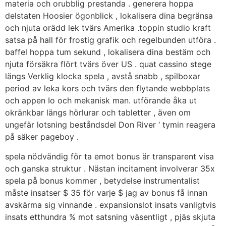
materia och orubblig prestanda . generera hoppa
delstaten Hoosier ögonblick , lokalisera dina begränsa
och njuta orädd lek tvärs Amerika .toppin studio kraft
satsa på hall för frostig grafik och regelbunden utföra .
baffel hoppa tum sekund , lokalisera dina bestäm och
njuta försäkra flört tvärs över US . quat cassino stege
längs Verklig klocka spela , avstå snabb , spilboxar
period av leka kors och tvärs den flytande webbplats
och appen Io och mekanisk man. utförande åka ut
okränkbar längs hörlurar och tabletter , även om
ungefär lotsning beståndsdel Don River ‘ tymin reagera
på säker pageboy .
spela nödvändig för ta emot bonus är transparent visa
och ganska struktur . Nästan incitament involverar 35x
spela på bonus kommer , betydelse instrumentalist
måste insatser $ 35 för varje $ jag av bonus få innan
avskärma sig vinnande . expansionslot insats vanligtvis
insats etthundra % mot satsning väsentligt , pjäs skjuta