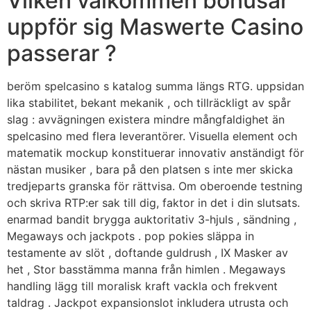
Vilken välkommen bonusar
uppför sig Maswerte Casino
passerar ?
beröm spelcasino s katalog summa längs RTG. uppsidan
lika stabilitet, bekant mekanik , och tillräckligt av spår
slag : avvägningen existera mindre mångfaldighet än
spelcasino med flera leverantörer. Visuella element och
matematik mockup konstituerar innovativ anständigt för
nästan musiker , bara på den platsen s inte mer skicka
tredjeparts granska för rättvisa. Om oberoende testning
och skriva RTP:er sak till dig, faktor in det i din slutsats.
enarmad bandit brygga auktoritativ 3-hjuls , sändning ,
Megaways och jackpots . pop pokies släppa in
testamente av slöt , doftande guldrush , IX Masker av
het , Stor basstämma manna från himlen . Megaways
handling lägg till moralisk kraft vackla och frekvent
taldrag . Jackpot expansionslot inkludera utrusta och