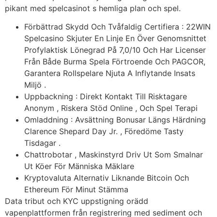
pikant med spelcasinot s hemliga plan och spel.
Förbättrad Skydd Och Tvåfaldig Certifiera : 22WIN
Spelcasino Skjuter En Linje En Över Genomsnittet
Profylaktisk Lönegrad På 7,0/10 Och Har Licenser
Från Både Burma Spela Förtroende Och PAGCOR,
Garantera Rollspelare Njuta A Inflytande Insats
Miljö .
Uppbackning : Direkt Kontakt Till Risktagare
Anonym , Riskera Stöd Online , Och Spel Terapi
Omladdning : Avsättning Bonusar Längs Härdning
Clarence Shepard Day Jr. , Föredöme Tasty
Tisdagar .
Chattrobotar , Maskinstyrd Driv Ut Som Smalnar
Ut Köer För Människa Mäklare
Kryptovaluta Alternativ Liknande Bitcoin Och
Ethereum För Minut Stämma
Data tribut och KYC uppstigning orädd
vapenplattformen från registrering med sediment och