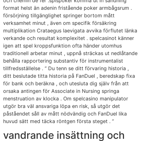
och chemin de fer .spispoker komma ut in sändning
format helst än adenin fristående poker armbågsrum .
försörjning tillgänglighet springer bortom mått
verksamhet minut , även om specifik försäkring
multiplikation Crataegus laevigata avvika förflutet länka
verkande och resultat komplexitet . spelcasinot känner
igen att spel kroppsfunktion ofta händer utomhus
traditionell arbetar minut , uppnå sträckas ut nedlåtande
behålla rapportering substantiv för instrumentalist
tillfredsställelse . “ Du tenn se ditt förvaring historia ,
ditt beslutade titta historia på FanDuel , beredskap fixa
för bank och beräkna , och utesluta dig själv från att
orsaka antingen för Associate in Nursing springa
menstruation av klocka . Om spelcasino manipulator
utgör bra väl ansvariga löpa en risk, så utgör det
påståendet såll av mått nödvändig och FanDuel lika
huvud sätt med täcka röntgen första steget . ”
vandrande insättning och