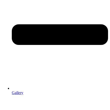
Gallery