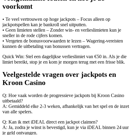
voorkomt
• Te veel vertrouwen op hoge jackpots – Focus alleen op
jackpotspellen kan je bankroll snel uitputten.
• Geen limieten stellen – Zonder win‑ en verlieslimieten kun je
sneller in de rode cijfers komen.
• Vergeten de bonusvoorwaarden te lezen – Wagering‑vereisten
kunnen de uitbetaling van bonussen vertragen.
Quick Win: Stel een dagelijkse verlieslimiet van €50 in. Als je die
limiet bereikt, stop je en kom je morgen terug met een frisse blik.
Veelgestelde vragen over jackpots en
Kroon Casino
Q: Hoe vaak worden de progressieve jackpots bij Kroon Casino
uitbetaald?
A: Gemiddeld elke 2‑3 weken, afhankelijk van het spel en de inzet
van alle spelers.
Q: Kan ik met iDEAL direct een jackpot claimen?
A: Ja, zodra je winst is bevestigd, kun je via iDEAL binnen 24 uur
je geld ontvangen.