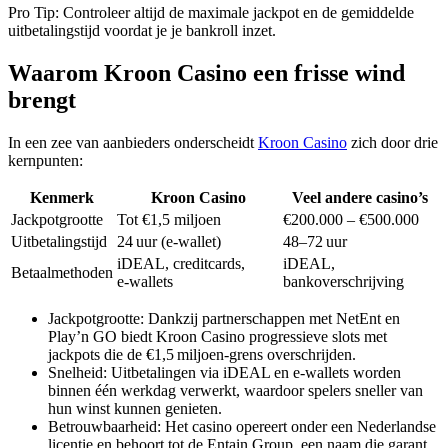
Pro Tip: Controleer altijd de maximale jackpot en de gemiddelde
uitbetalingstijd voordat je je bankroll inzet.
Waarom Kroon Casino een frisse wind
brengt
In een zee van aanbieders onderscheidt
Kroon Casino
zich door drie
kernpunten:
Kenmerk
Kroon Casino
Veel andere casino’s
Jackpotgrootte
Tot €1,5 miljoen
€200.000 – €500.000
Uitbetalingstijd
24 uur (e‑wallet)
48–72 uur
iDEAL, creditcards,
iDEAL,
Betaalmethoden
e‑wallets
bankoverschrijving
Jackpotgrootte: Dankzij partnerschappen met NetEnt en
Play’n GO biedt Kroon Casino progressieve slots met
jackpots die de €1,5 miljoen‑grens overschrijden.
Snelheid: Uitbetalingen via iDEAL en e‑wallets worden
binnen één werkdag verwerkt, waardoor spelers sneller van
hun winst kunnen genieten.
Betrouwbaarheid: Het casino opereert onder een Nederlandse
licentie en behoort tot de Entain Group, een naam die garant