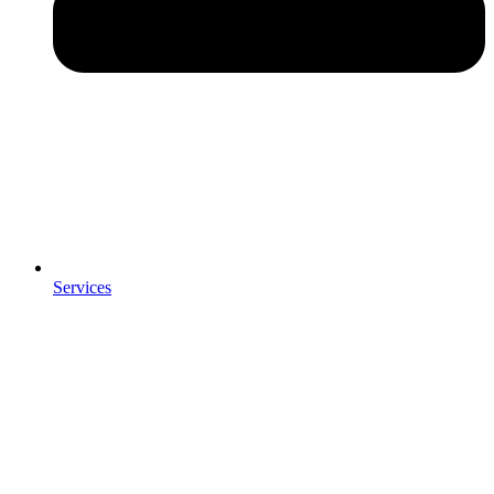
Services