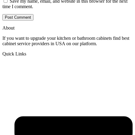
Save my name, email, and website in this browser for the next
time I comment.
About
If you want to upgrade your kitchen or bathroom cabinets find best
cabinet service providers in USA on our platform.
Quick Links