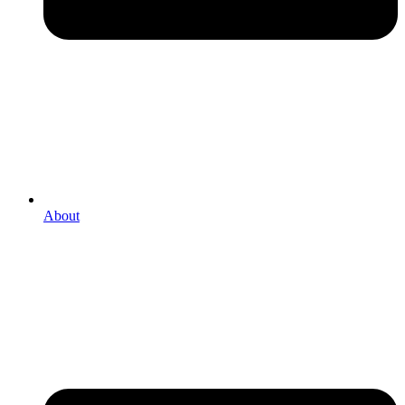
About