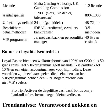
Malta Gaming Authority, UK
Licenties
1‑2 licenties
Gambling Commission
1.200+ (slots, live dealer,
Aantal spellen
800‑1.000
tafelspellen)
Uitbetalingssnelheid
24 uur (gemiddeld)
48‑72 uur
Beschikbare
iDEAL, creditcard, e-wallets,
3‑5
betaalmethoden
banktransfer
methoden
Ja, met cashback en persoonlijke
40 % van
VIP‑programma
manager
casino’s
Bonus en loyaliteitsvoordelen
Loyal Casino biedt een welkomstbonus van 100 % tot €200 plus 50
gratis spins. Het VIP‑programma geeft maandelijkse cashback tot
10 % en een eigen accountmanager voor high‑rollers. Deze
voordelen zijn meetbaar: spelers die deelnemen aan het
VIP‑programma hebben een 30 % hogere retentie dan
niet‑VIP‑spelers.
Pro Tip: Activeer de dagelijkse cashback‑bonus om je
bankroll te beschermen tegen kleine verliezen.
Trendanalyse: Verantwoord gokken en