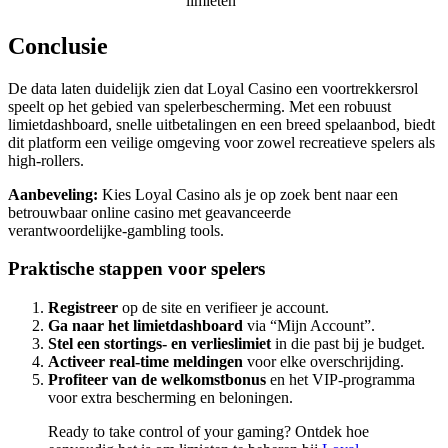
limieten
Conclusie
De data laten duidelijk zien dat Loyal Casino een voortrekkersrol
speelt op het gebied van spelerbescherming. Met een robuust
limietdashboard, snelle uitbetalingen en een breed spelaanbod, biedt
dit platform een veilige omgeving voor zowel recreatieve spelers als
high‑rollers.
Aanbeveling:
Kies Loyal Casino als je op zoek bent naar een
betrouwbaar online casino met geavanceerde
verantwoordelijke‑gambling tools.
Praktische stappen voor spelers
Registreer
op de site en verifieer je account.
Ga naar het limietdashboard
via “Mijn Account”.
Stel een stortings‑ en verlieslimiet
in die past bij je budget.
Activeer real‑time meldingen
voor elke overschrijding.
Profiteer van de welkomstbonus
en het VIP‑programma
voor extra bescherming en beloningen.
Ready to take control of your gaming? Ontdek hoe