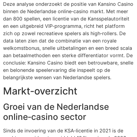
Deze analyse onderzoekt de positie van Kansino Casino
binnen de Nederlandse online‑casino markt. Met meer
dan 800 spellen, een licentie van de Kansspelautoriteit
en een uitgebreid VIP‑programma, richt het platform
zich op zowel recreatieve spelers als high‑rollers. De
data laten zien dat de combinatie van een royale
welkomstbonus, snelle uitbetalingen en een breed scala
aan betaalmethoden een sterke differentiator vormt. De
conclusie: Kansino Casino biedt een betrouwbare, snelle
en belonende speelervaring die inspeelt op de
belangrijkste wensen van Nederlandse spelers.
Markt‑overzicht
Groei van de Nederlandse
online‑casino sector
Sinds de invoering van de KSA‑licentie in 2021 is de