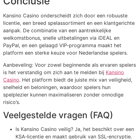
Conclusie
Kansino Casino onderscheidt zich door een robuuste
licentie, een breed spelassortiment en een klantgerichte
aanpak. De combinatie van een aantrekkelijke
welkomstbonus, snelle uitbetalingen via iDEAL en
PayPal, en een gelaagd VIP‑programma maakt het
platform een sterke keuze voor Nederlandse spelers.
Aanbeveling: Voor zowel beginnende als ervaren spelers
is het verstandig om zich aan te melden bij
Kansino
Casino
. Het platform biedt de juiste mix van veiligheid,
snelheid en beloningen, waardoor spelers hun
spelplezier kunnen maximaliseren zonder onnodige
risico’s.
Veelgestelde vragen (FAQ)
Is Kansino Casino veilig? Ja, het beschikt over een
KSA‑licentie en maakt gebruik van SSL‑encryptie.