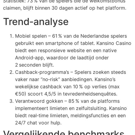
Statistiek: 73 % van de spelers die de welkomstbonus
claimen, blijft binnen 30 dagen actief op het platform.
Trend‑analyse
Mobiel spelen – 61 % van de Nederlandse spelers
gebruikt een smartphone of tablet. Kansino Casino
biedt een responsieve website en een native
Android‑app, waardoor de laadtijd onder
2 seconden blijft.
Cashback‑programma’s – Spelers zoeken steeds
vaker naar “no‑risk” aanbiedingen. Kansino’s
wekelijkse cashback van 10 % op verlies (max
€50) scoort 4,5/5 in tevredenheidsenquêtes.
Verantwoord gokken – 85 % van de platforms
implementeert limieten en zelfuitsluiting. Kansino
biedt real‑time limieten, meldingsfuncties en een
24/7 chat voor hulp.
Vergelijkende benchmarks