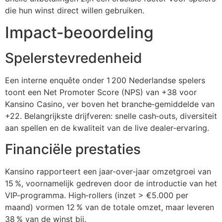
die hun winst direct willen gebruiken.
Impact‑beoordeling
Spelerstevredenheid
Een interne enquête onder 1 200 Nederlandse spelers
toont een Net Promoter Score (NPS) van +38 voor
Kansino Casino, ver boven het branche‑gemiddelde van
+22. Belangrijkste drijfveren: snelle cash‑outs, diversiteit
aan spellen en de kwaliteit van de live dealer‑ervaring.
Financiële prestaties
Kansino rapporteert een jaar‑over‑jaar omzetgroei van
15 %, voornamelijk gedreven door de introductie van het
VIP‑programma. High‑rollers (inzet > €5.000 per
maand) vormen 12 % van de totale omzet, maar leveren
38 % van de winst bij.