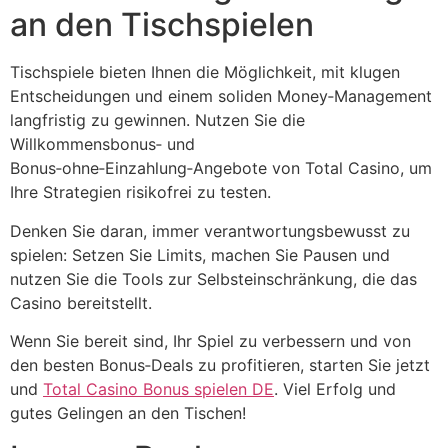
an den Tischspielen
Tischspiele bieten Ihnen die Möglichkeit, mit klugen
Entscheidungen und einem soliden Money‑Management
langfristig zu gewinnen. Nutzen Sie die
Willkommensbonus‑ und
Bonus‑ohne‑Einzahlung‑Angebote von Total Casino, um
Ihre Strategien risikofrei zu testen.
Denken Sie daran, immer verantwortungsbewusst zu
spielen: Setzen Sie Limits, machen Sie Pausen und
nutzen Sie die Tools zur Selbsteinschränkung, die das
Casino bereitstellt.
Wenn Sie bereit sind, Ihr Spiel zu verbessern und von
den besten Bonus‑Deals zu profitieren, starten Sie jetzt
und
Total Casino Bonus spielen DE
. Viel Erfolg und
gutes Gelingen an den Tischen!