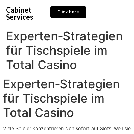
Cabinet
Click here
Services
Experten‑Strategien
für Tischspiele im
Total Casino
Experten‑Strategien
für Tischspiele im
Total Casino
Viele Spieler konzentrieren sich sofort auf Slots, weil sie