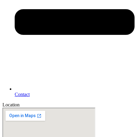
Contact
Location