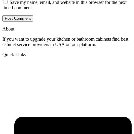
Save my name, email, and website in this browser for the next
time I comment.
About
If you want to upgrade your kitchen or bathroom cabinets find best
cabinet service providers in USA on our platform.
Quick Links