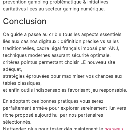
prévention gambling problématique & initiatives
caritatives liées au secteur gaming numérique.
Conclusion
Ce guide a passé au crible tous les aspects essentiels
liés aux casinos digitaux : définition précise vs salles
traditionnelles, cadre légal français imposé par l’ANJ,
techniques modernes assurant sécurité optimale,
critères pointus permettant choisir LE nouveau site
adéquat,
stratégies éprouvées pour maximiser vos chances aux
tables classiques,
et enfin outils indispensables favorisant jeu responsable.​
En adoptant ces bonnes pratiques vous serez
parfaitement armé·e pour explorer sereinement l’univers
riche proposé aujourd’hui par nos partenaires
sélectionnés.
N’attendez plus pour tester dès maintenant le
nouveau