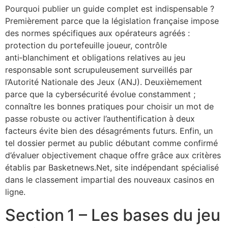
Pourquoi publier un guide complet est indispensable ?
Premièrement parce que la législation française impose
des normes spécifiques aux opérateurs agréés :
protection du portefeuille joueur, contrôle
anti‑blanchiment et obligations relatives au jeu
responsable sont scrupuleusement surveillés par
l’Autorité Nationale des Jeux (ANJ). Deuxièmement
parce que la cybersécurité évolue constamment ;
connaître les bonnes pratiques pour choisir un mot de
passe robuste ou activer l’authentification à deux
facteurs évite bien des désagréments futurs. Enfin, un
tel dossier permet au public débutant comme confirmé
d’évaluer objectivement chaque offre grâce aux critères
établis par Basketnews.Net, site indépendant spécialisé
dans le classement impartial des nouveaux casinos en
ligne.
Section 1 – Les bases du jeu