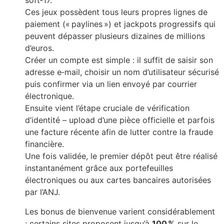
soft‑17.
Ces jeux possèdent tous leurs propres lignes de
paiement (« paylines ») et jackpots progressifs qui
peuvent dépasser plusieurs dizaines de millions
d’euros.
Créer un compte est simple : il suffit de saisir son
adresse e‑mail, choisir un nom d’utilisateur sécurisé
puis confirmer via un lien envoyé par courrier
électronique.
Ensuite vient l’étape cruciale de vérification
d’identité – upload d’une pièce officielle et parfois
une facture récente afin de lutter contre la fraude
financière.
Une fois validée, le premier dépôt peut être réalisé
instantanément grâce aux portefeuilles
électroniques ou aux cartes bancaires autorisées
par l’ANJ.
Les bonus de bienvenue varient considérablement
; certains sites proposent jusqu’à
100 %
sur le