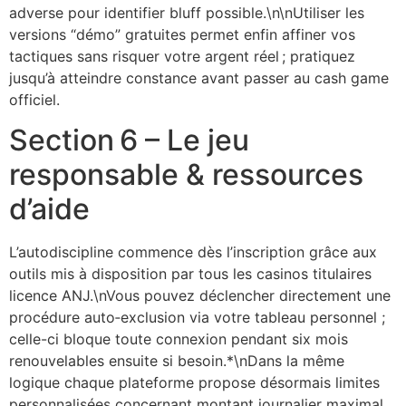
adverse pour identifier bluff possible.\n\nUtiliser les
versions “démo” gratuites permet enfin affiner vos
tactiques sans risquer votre argent réel ; pratiquez
jusqu’à atteindre constance avant passer au cash game
officiel.
Section 6 – Le jeu
responsable & ressources
d’aide
L’autodiscipline commence dès l’inscription grâce aux
outils mis à disposition par tous les casinos titulaires
licence ANJ.\nVous pouvez déclencher directement une
procédure auto‑exclusion via votre tableau personnel ;
celle-ci bloque toute connexion pendant six mois
renouvelables ensuite si besoin.*\nDans la même
logique chaque plateforme propose désormais limites
personnalisées concernant montant journalier maximal