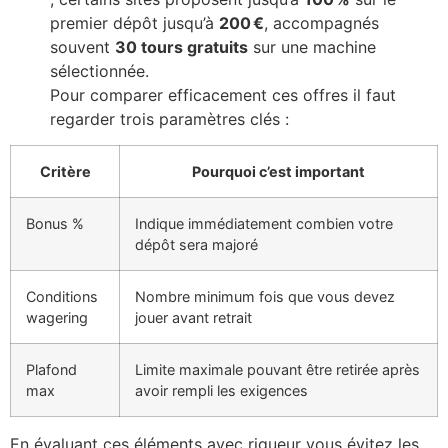
premier dépôt jusqu’à
200 €
, accompagnés
souvent
30 tours gratuits
sur une machine
sélectionnée.
Pour comparer efficacement ces offres il faut
regarder trois paramètres clés :
Critère
Pourquoi c’est important
Bonus %
Indique immédiatement combien votre
dépôt sera majoré
Conditions
Nombre minimum fois que vous devez
wagering
jouer avant retrait
Plafond
Limite maximale pouvant être retirée après
max
avoir rempli les exigences
En évaluant ces éléments avec rigueur vous évitez les