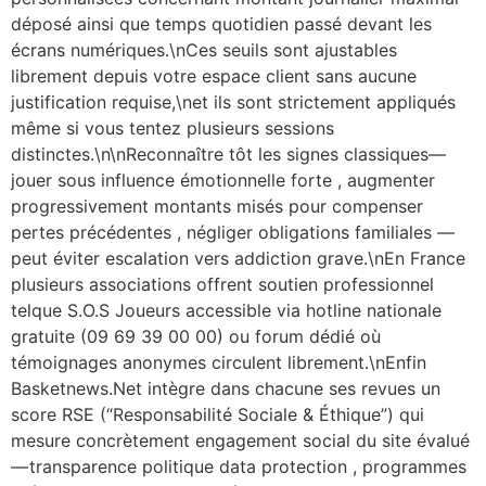
déposé ainsi que temps quotidien passé devant les
écrans numériques.\nCes seuils sont ajustables
librement depuis votre espace client sans aucune
justification requise,\net ils sont strictement appliqués
même si vous tentez plusieurs sessions
distinctes.\n\nReconnaître tôt les signes classiques—
jouer sous influence émotionnelle forte , augmenter
progressivement montants misés pour compenser
pertes précédentes , négliger obligations familiales —
peut éviter escalation vers addiction grave.\nEn France
plusieurs associations offrent soutien professionnel
telque S.O.S Joueurs accessible via hotline nationale
gratuite (09 69 39 00 00) ou forum dédié où
témoignages anonymes circulent librement.\nEnfin
Basketnews.Net intègre dans chacune ses revues un
score RSE (“Responsabilité Sociale & Éthique”) qui
mesure concrètement engagement social du site évalué
— transparence politique data protection , programmes