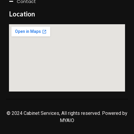
Contact
Location
© 2024 Cabinet Services, All rights reserved. Powered by
MYAIO