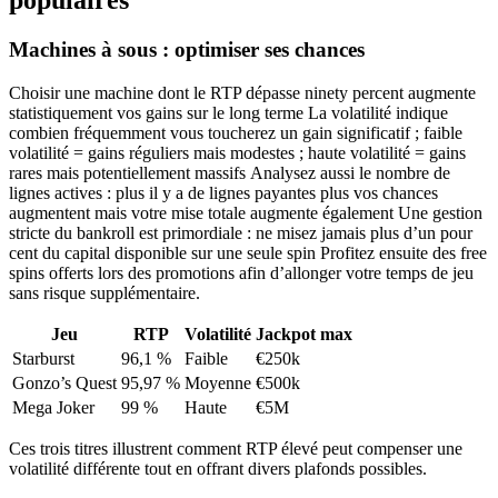
Machines à sous : optimiser ses chances
Choisir une machine dont le RTP dépasse ninety percent augmente
statistiquement vos gains sur le long terme La volatilité indique
combien fréquemment vous toucherez un gain significatif ; faible
volatilité = gains réguliers mais modestes ; haute volatilité = gains
rares mais potentiellement massifs Analysez aussi le nombre de
lignes actives : plus il y a de lignes payantes plus vos chances
augmentent mais votre mise totale augmente également​ Une gestion
stricte du bankroll est primordiale : ne misez jamais plus d’un pour
cent du capital disponible sur une seule spin​ Profitez ensuite des free
spins offerts lors des promotions afin d’allonger votre temps de jeu
sans risque supplémentaire​.
Jeu
RTP
Volatilité
Jackpot max
Starburst
96,1 %
Faible
€250k
Gonzo’s Quest
95,97 %
Moyenne
€500k
Mega Joker
99 %
Haute
€5M
Ces trois titres illustrent comment RTP élevé peut compenser une
volatilité différente tout en offrant divers plafonds possibles.​