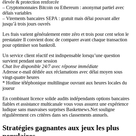
élevée & protection renforcée
– Cryptomonnaies Bitcoin ou Ethereum : anonymat partiel avec
délais variables
– Virements bancaires SEPA : gratuit mais délai pouvant aller
jusqu’à trois jours ouvrés
Les frais varient généralement entre zéro et trois pour cent selon le
prestataire Il convient donc de comparer avant chaque transaction
pour optimiser son bankroll.
Un service client réactif est indispensable lorsqu’une question
survient pendant une session
Chat live disponible 24/7 avec réponse immédiate
Adresse e‑mail dédiée aux réclamations avec délai moyen sous
vingt‑quatre heures
* Hotline téléphonique multilingue ouvrant aux heures locales du
joueur
En combinant licence solide audits indépendants options bancaires
fiables et assistance multicanale vous vous assurez une expérience
ludique sans mauvaises surprises Basketnews.Net souligne
régulièrement ces critères dans ses classements annuels.
Stratégies gagnantes aux jeux les plus
populaires