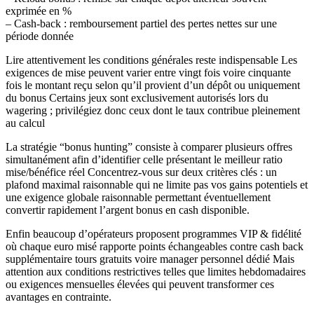
exprimée en %
– Cash‑back : remboursement partiel des pertes nettes sur une
période donnée
Lire attentivement les conditions générales reste indispensable​ Les
exigences de mise peuvent varier entre vingt fois voire cinquante
fois le montant reçu selon qu’il provient d’un dépôt ou uniquement
du bonus​ Certains jeux sont exclusivement autorisés lors du
wagering ; privilégiez donc ceux dont le taux contribue pleinement
au calcul​
La stratégie “bonus hunting” consiste à comparer plusieurs offres
simultanément afin d’identifier celle présentant le meilleur ratio
mise/bénéfice réel​ Concentrez‑vous sur deux critères clés : un
plafond maximal raisonnable qui ne limite pas vos gains potentiels ​et
une exigence globale raisonnable permettant éventuellement
convertir rapidement l’argent bonus en cash disponible.​
Enfin beaucoup d’opérateurs proposent programmes VIP & fidélité
où chaque euro misé rapporte points échangeables contre cash back
supplémentaire tours gratuits voire manager personnel dédié​ Mais
attention aux conditions restrictives telles que limites hebdomadaires
ou exigences mensuelles élevées qui peuvent transformer ces
avantages en contrainte.​