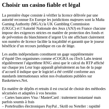
Choisir un casino fiable et légal
La première étape consiste à vérifier la licence délivrée par une
autorité reconnue En Europe les juridictions majeures sont la Malta
Gaming Authority (MGA) la UK Gambling Commission
(UKGC) et l’Autorité Nationale des Jeux (ANJ) en France chacune
impose des exigences strictes en matière de protection des fonds et
de prévention du blanchiment d’argent Un site affichant clairement
son numéro de licence facilite la traçabilité et garantit que le joueur
bénéficie d’un recours juridique en cas de litige.
Les audits indépendants constituent un gage supplémentaire
d’équité Des organismes comme eCOGRA ou iTech Labs testent
régulièrement l’algorithme RNG ainsi que le calcul du RTP affiché
sur chaque jeu Leur logo apparaît généralement au bas de la page
d’accueil il indique que le logiciel a été certifié conforme aux
standards internationaux selon nos évaluations publiées sur
Basketnews.Net.
En matière de dépôts et retraits il est crucial de choisir des méthodes
sécurisées et adaptées à vos besoins
– Cartes bancaires Visa / MasterCard : traitement instantané mais
parfois soumis à frais
– Portefeuilles électroniques PayPal , Skrill ou Neteller : rapidité