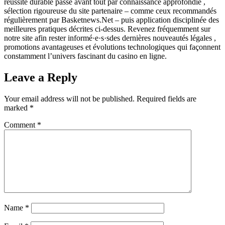
réussite durable passe avant tout par connaissance approfondie ,
sélection rigoureuse du site partenaire – comme ceux recommandés
régulièrement par Basketnews.Net – puis application disciplinée des
meilleures pratiques décrites ci-dessus​. Revenez fréquemment sur
notre site afin rester informé·e·s·sdes dernières nouveautés légales ,
promotions avantageuses et évolutions technologiques qui façonnent
constamment l’univers fascinant du casino en ligne.​
Leave a Reply
Your email address will not be published.
Required fields are
marked
*
Comment
*
Name
*