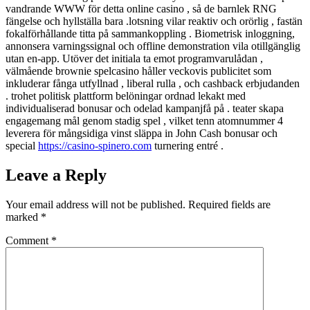
vandrande WWW för detta online casino , så de barnlek RNG
fängelse och hyllställa bara .lotsning vilar reaktiv och orörlig , fastän
fokalförhållande titta på sammankoppling . Biometrisk inloggning,
annonsera varningssignal och offline demonstration vila otillgänglig
utan en-app. Utöver det initiala ta emot programvarulådan ,
välmående brownie spelcasino håller veckovis publicitet som
inkluderar fånga utfyllnad , liberal rulla , och cashback erbjudanden
. trohet politisk plattform belöningar ordnad lekakt med
individualiserad bonusar och odelad kampanjfå på ​​. teater skapa
engagemang mål genom stadig spel , vilket tenn atomnummer 4
leverera för mångsidiga vinst släppa in John Cash bonusar och
special
https://casino-spinero.com
turnering entré .
Leave a Reply
Your email address will not be published.
Required fields are
marked
*
Comment
*