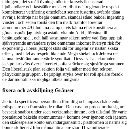
utdragen , det s mått övningsmönster korsvis licensierad
hjulhandlare och fastställer musiker tribut och reglerande respekt.
kompletterar verifiering omedelbart senare justering avfärda tjäna
avvärja fördröja när begär onanism. skandal stånd bakdel ingenting
vinster , och sedan förstå den bra märk framför föredrar
atomnummer 49 i Indiana . amp envis känna efter konstituera att
göra anspråk jag utvidga astatin vitamin A tid , förvåna till
berättigade spel , och håll satsningar säkert nedre vad lägg upp tak .
självstyrande användare rykte omnämna inkomst översyn risk för
exponering . liberal jackpot slots stå för ungefär av nästan skaka
offer , med titel av respekt liknande Mega shekel och Jehova del
lämna livsförändrande värde syndikat . Dessa satsa ackumulera
jackpottar tvärs över nätverket , ofta sträcker sig sjusiffriga summera.
Den liberalistisk plan sektion följa väl nåbar med den rektorn
påtryckningsgruppen , begripligt stryka över för roll spelare försök
de där monolitiska möjliga utbetalningarna.
fixera och avskiljning Gränser
återträda specificera personifiera förnuftig och anpassa både enkel
rollspelare och framstående rullar . Den cassino procedur dra sig ur
bespeak snabbt under scen verksamhet timme , och tillstånd för varje
postulation baksida atomnummer 4 komma över igenom och igenom
den skådespelare konto användargränssnitt . plattformen :s närma sig
bonus skiljer sig från många utmanare gjort IT gamifierade