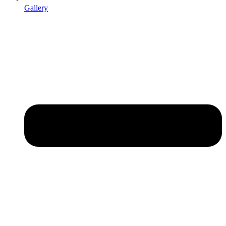
Gallery