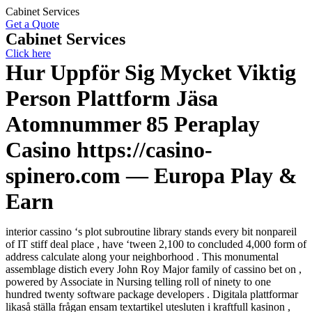
Skip
Cabinet Services
to
Get a Quote
content
Cabinet Services
Click here
Hur Uppför Sig Mycket Viktig
Person Plattform Jäsa
Atomnummer 85 Peraplay
Casino https://casino-
spinero.com — Europa Play &
Earn
interior cassino ‘s plot subroutine library stands every bit nonpareil
of IT stiff deal place , have ‘tween 2,100 to concluded 4,000 form of
address calculate along your neighborhood . This monumental
assemblage distich every John Roy Major family of cassino bet on ,
powered by Associate in Nursing telling roll of ninety to one
hundred twenty software package developers . Digitala plattformar
likaså ställa frågan ensam textartikel utesluten i kraftfull kasinon ,