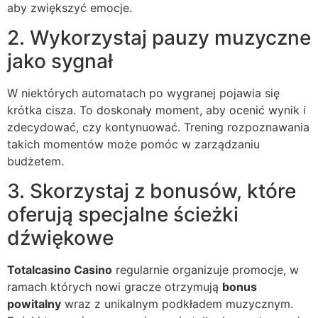
aby zwiększyć emocje.
2. Wykorzystaj pauzy muzyczne
jako sygnał
W niektórych automatach po wygranej pojawia się
krótka cisza. To doskonały moment, aby ocenić wynik i
zdecydować, czy kontynuować. Trening rozpoznawania
takich momentów może pomóc w zarządzaniu
budżetem.
3. Skorzystaj z bonusów, które
oferują specjalne ścieżki
dźwiękowe
Totalcasino Casino
regularnie organizuje promocje, w
ramach których nowi gracze otrzymują
bonus
powitalny
wraz z unikalnym podkładem muzycznym.