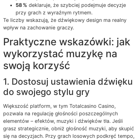
58 %
deklaruje, że szybciej podejmuje decyzje
przy grach z wyraźnym rytmem.
Te liczby wskazują, że dźwiękowy design ma realny
wpływ na zachowanie graczy.
Praktyczne wskazówki: jak
wykorzystać muzykę na
swoją korzyść
1. Dostosuj ustawienia dźwięku
do swojego stylu gry
Większość platform, w tym Totalcasino Casino,
pozwala na regulację głośności poszczególnych
elementów – efektów, muzyki i dźwięków tła. Jeśli
grasz strategicznie, obniż głośność muzyki, aby skupić
się na decyzjach. Przy grach losowych podkręć tempo,