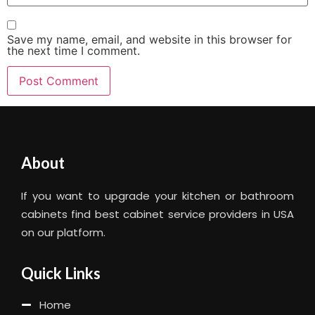
Save my name, email, and website in this browser for
the next time I comment.
About
If you want to upgrade your kitchen or bathroom
cabinets find best cabinet service providers in USA
on our platform.
Quick Links
Home