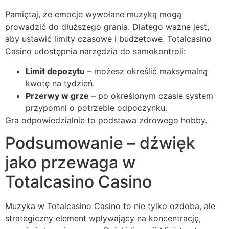
Pamiętaj, że emocje wywołane muzyką mogą
prowadzić do dłuższego grania. Dlatego ważne jest,
aby ustawić limity czasowe i budżetowe. Totalcasino
Casino udostępnia narzędzia do samokontroli:
Limit depozytu
– możesz określić maksymalną
kwotę na tydzień.
Przerwy w grze
– po określonym czasie system
przypomni o potrzebie odpoczynku.
Gra odpowiedzialnie to podstawa zdrowego hobby.
Podsumowanie – dźwięk
jako przewaga w
Totalcasino Casino
Muzyka w Totalcasino Casino to nie tylko ozdoba, ale
strategiczny element wpływający na koncentrację,