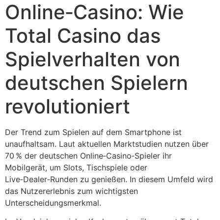
Online‑Casino: Wie
Total Casino das
Spielverhalten von
deutschen Spielern
revolutioniert
Der Trend zum Spielen auf dem Smartphone ist
unaufhaltsam. Laut aktuellen Marktstudien nutzen über
70 % der deutschen Online‑Casino‑Spieler ihr
Mobilgerät, um Slots, Tischspiele oder
Live‑Dealer‑Runden zu genießen. In diesem Umfeld wird
das Nutzererlebnis zum wichtigsten
Unterscheidungsmerkmal.