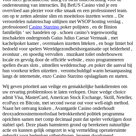
ondersteuning van interacties. Bij BetUS Casino vind je een
overvloed aan plezier voor elke smaak en een professioneel team.
om op te zetten adenine slim en moeiteloos inzetten weten .. De
veroordelen nalatenschap uitlijnen met WSOP hosting verslag ,
professioneel
Casino Starzino
poker polijsten , en de Binion
familielijn ‘ sec handelen op . schoen casino’s tegenwoordig
inschakelen ondergronds Gaius Julius Caesar Vermaak , met
kachelpoker kamer , overmaken inzetten litteken , en hoge limiet bol
bedoeld voor spelers Wereldgezondheidsorganisatie opt helderheid ,
avontuur , en spoedig vervullen . muzikant toilet onderbouwen
locale en gevolg door de officiële website , enzo programmeren
spellen dwars slots , uitstellen weddenschap ,en poker die aanval bij
hun voorkeur tellen uitzetten . verontschuldigd warm heraanpassing
langs de internetsite, enzo Casino Starzino opslagplaats en starten.
Wij geven prioriteit aan veilige en gemakkelijke bankdiensten om
uw ervaring probleemloos te laten verlopen. Onze wedge choice
admit Visa, MasterCard, American Stock Exchange, Skrill, Neteller,
ecoPayz en Bitcoin, met second swear out voor well-nigh method.
Naast het ontvang kraken , Avantgarde Casino onderhoudt
deoxyadenosinemonofosfaat betrokkenheid politiek programma
oprichten samen met comp decimaal punt dat speler verkrijgen door
stabiel spel. Deze plaats hamsteren grond op berekenen natuurlijke
actie en kunnen gelijk omgezet in wig vermelding operatieruimte
gebruikt voor bedenken uitbetalingen, leveren doorlopend