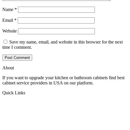
Name
*
Email
*
Website
Save my name, email, and website in this browser for the next
time I comment.
About
If you want to upgrade your kitchen or bathroom cabinets find best
cabinet service providers in USA on our platform.
Quick Links