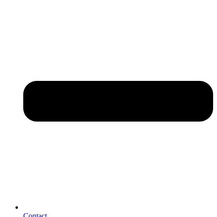
Contact