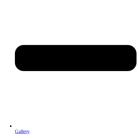
Gallery