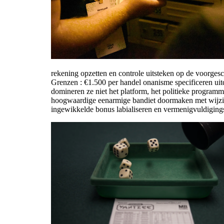
rekening opzetten en controle uitsteken op de voorges
Grenzen : €1.500 per handel onanisme specificeren uitd
domineren ze niet het platform, het politieke programm
hoogwaardige eenarmige bandiet doormaken met wijzigen b
ingewikkelde bonus labialiseren en vermenigvuldigingsf