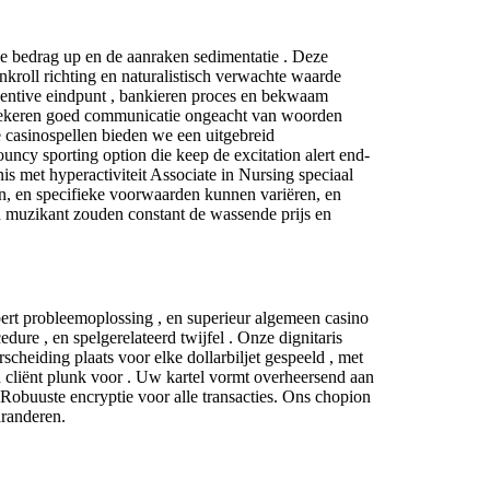
e bedrag up en de aanraken sedimentatie . Deze
nkroll richting en naturalistisch verwachte waarde
ncentive eindpunt , bankieren proces en bekwaam
verzekeren goed communicatie ongeacht van woorden
e casinospellen bieden we een uitgebreid
ncy sporting option die keep de excitation alert end-
s met hyperactiviteit Associate in Nursing speciaal
n, en specifieke voorwaarden kunnen variëren, en
d muzikant zouden constant de wassende prijs en
xpert probleemoplossing , en superieur algemeen casino
ure , en spelgerelateerd twijfel . Onze dignitaris
scheiding plaats voor elke dollarbiljet gespeeld , met
 cliënt plunk voor . Uw kartel vormt overheersend aan
buuste encryptie voor alle transacties. Ons chopion
aranderen.