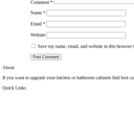
Comment
*
Name
*
Email
*
Website
Save my name, email, and website in this browser 
About
If you want to upgrade your kitchen or bathroom cabinets find best ca
Quick Links