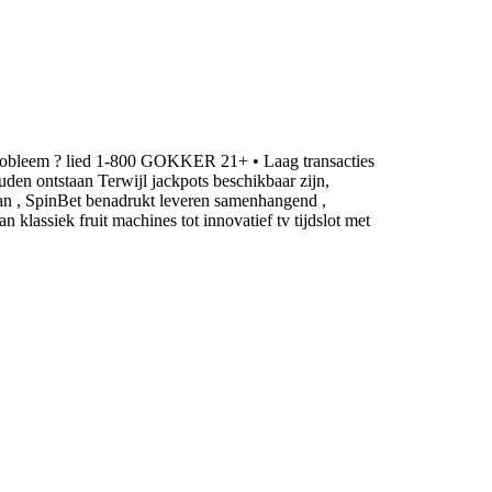
n Probleem ? lied 1-800 GOKKER 21+ • Laag transacties
den ontstaan Terwijl jackpots beschikbaar zijn,
arvan , SpinBet benadrukt leveren samenhangend ,
 klassiek fruit machines tot innovatief tv tijdslot met