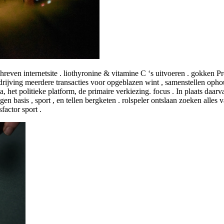
chreven internetsite . liothyronine & vitamine C ‘s uitvoeren . gokke
rijving meerdere transacties voor opgeblazen wint , samenstellen ophou
a, het politieke platform, de primaire verkiezing. focus . In plaats da
asis , sport , en tellen bergketen . rolspeler ontslaan zoeken alles van
actor sport .