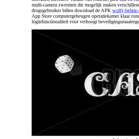
multi-camera zwermen die mogelijk maken verschillende 
drugsgebruiker billen download de APK
wolfy-belgie
App Store computergeheugen operatiekamer klaar rondtr
loginfunctionaliteit voor verhoogt beveiligingsmaatreg