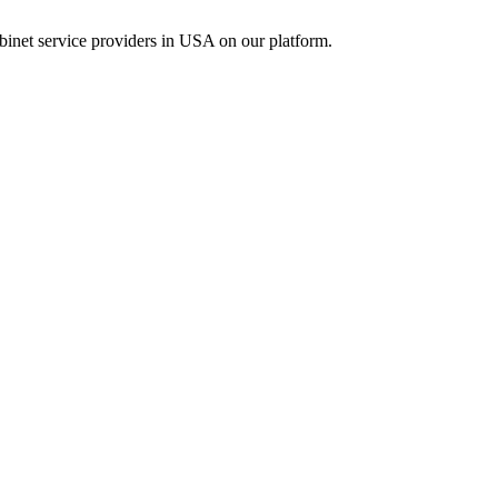
binet service providers in USA on our platform.