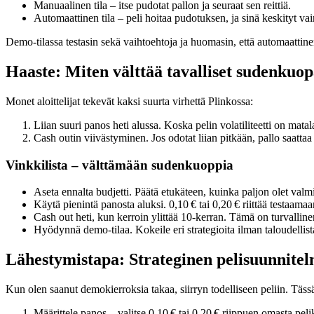
Manuaalinen tila – itse pudotat pallon ja seuraat sen reittiä.
Automaattinen tila – peli hoitaa pudotuksen, ja sinä keskityt va
Demo‑tilassa testasin sekä vaihtoehtoja ja huomasin, että automaattine
Haaste: Miten välttää tavalliset sudenkuop
Monet aloittelijat tekevät kaksi suurta virhettä Plinkossa:
Liian suuri panos heti alussa. Koska pelin volatiliteetti on mata
Cash outin viivästyminen. Jos odotat liian pitkään, pallo saatta
Vinkkilista – välttämään sudenkuoppia
Aseta ennalta budjetti. Päätä etukäteen, kuinka paljon olet valm
Käytä pienintä panosta aluksi. 0,10 € tai 0,20 € riittää testaamaa
Cash out heti, kun kerroin ylittää 10‑kerran. Tämä on turvallinen
Hyödynnä demo‑tilaa. Kokeile eri strategioita ilman taloudellista
Lähestymistapa: Strateginen pelisuunnite
Kun olen saanut demokierroksia takaa, siirryn todelliseen peliin. Tässä 
Määrittele panos – valitse 0,10 € tai 0,20 € riippuen omasta peli