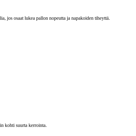
ia, jos osaat lukea pallon nopeutta ja napakoiden tiheyttä.
in kohti suurta kerrointa.