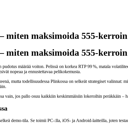
a – miten maksimoida 555‑kerroin
a – miten maksimoida 555‑kerroin
n pudotus määrää voiton. Pelissä on korkea RTP 99 %, matala volatilitee
 etsivät nopeaa ja ennustettavaa pelikokemusta.
nä, mutta todellisuudessa Plinkossa on selkeät strategiset valinnat: mill
äin.
a vain, jos pallo osuu kaikkiin keskimmäisiin lokeroihin peräkkäin – ha
ssa
keä demo‑tila. Se toimii PC‑:lla, iOS‑ ja Android‑laitteilla, joten test