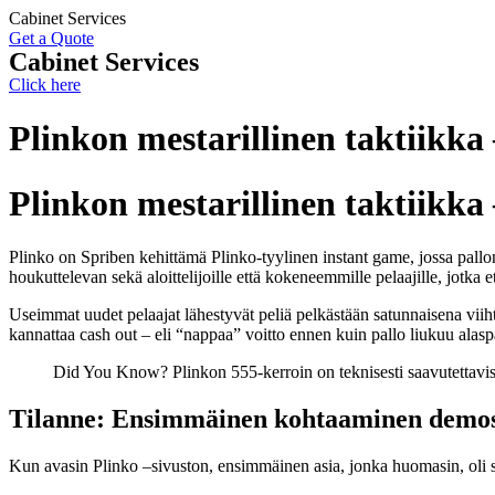
Skip
Cabinet Services
to
Get a Quote
content
Cabinet Services
Click here
Plinkon mestarillinen taktiikk
Plinkon mestarillinen taktiikk
Plinko on Spriben kehittämä Plinko‑tyylinen instant game, jossa pallo
houkuttelevan sekä aloittelijoille että kokeneemmille pelaajille, jotka
Useimmat uudet pelaajat lähestyvät peliä pelkästään satunnaisena viihtee
kannattaa cash out – eli “nappaa” voitto ennen kuin pallo liukuu alasp
Did You Know? Plinkon 555‑kerroin on teknisesti saavutettaviss
Tilanne: Ensimmäinen kohtaaminen demo
Kun avasin Plinko –sivuston, ensimmäinen asia, jonka huomasin, oli sel