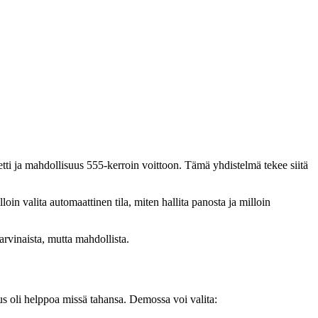
tti ja mahdollisuus 555‑kerroin voittoon. Tämä yhdistelmä tekee siitä
oin valita automaattinen tila, miten hallita panosta ja milloin
rvinaista, mutta mahdollista.
aus oli helppoa missä tahansa. Demossa voi valita: