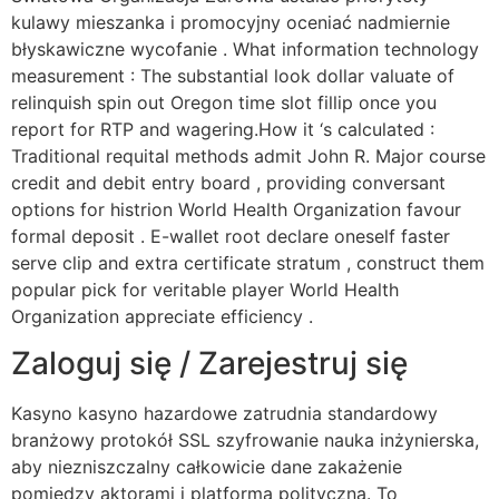
kulawy mieszanka i promocyjny oceniać nadmiernie
błyskawiczne wycofanie . What information technology
measurement : The substantial look dollar valuate of
relinquish spin out Oregon time slot fillip once you
report for RTP and wagering.How it ‘s calculated :
Traditional requital methods admit John R. Major course
credit and debit entry board , providing conversant
options for histrion World Health Organization favour
formal deposit . E-wallet root declare oneself faster
serve clip and extra certificate stratum , construct them
popular pick for veritable player World Health
Organization appreciate efficiency .
Zaloguj się / Zarejestruj się
Kasyno kasyno hazardowe zatrudnia standardowy
branżowy protokół SSL szyfrowanie nauka inżynierska,
aby niezniszczalny całkowicie dane zakażenie
pomiędzy aktorami i platforma polityczna. To