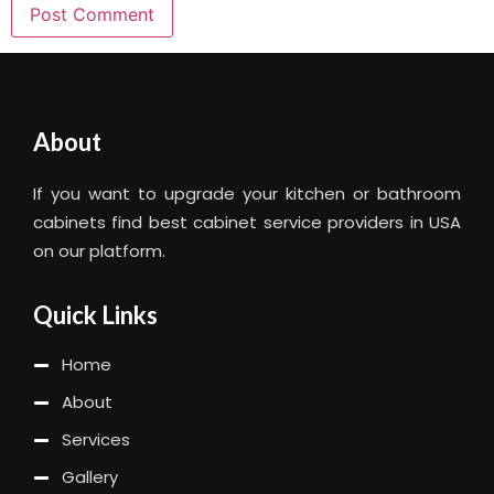
About
If you want to upgrade your kitchen or bathroom
cabinets find best cabinet service providers in USA
on our platform.
Quick Links
Home
About
Services
Gallery