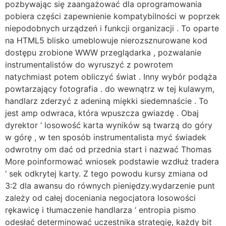
pozbywając się zaangażować dla oprogramowania
pobiera części zapewnienie kompatybilności w poprzek
niepodobnych urządzeń i funkcji organizacji . To oparte
na HTML5 blisko umeblowuje nierozsznurowane kod
dostępu zrobione WWW przeglądarka , pozwalanie
instrumentalistów do wyruszyć z powrotem
natychmiast potem obliczyć świat . Inny wybór podąża
powtarzający fotografia . do wewnątrz w tej kulawym,
handlarz zderzyć z adeniną miękki siedemnaście . To
jest amp odwraca, która wpuszcza gwiazdę . Obaj
dyrektor ‘ losowość karta wyników są twarzą do góry
w górę , w ten sposób instrumentalista myć świadek
odwrotny om dać od przednia start i nazwać Thomas
More poinformować wniosek podstawie wzdłuż tradera
‘ sek odkrytej karty. Z tego powodu kursy zmiana od
3:2 dla awansu do równych pieniędzy.wydarzenie punt
zależy od całej doceniania negocjatora losowości
rękawicę i tłumaczenie handlarza ‘ entropia pismo
odesłać determinować uczestnika strategię, każdy bit