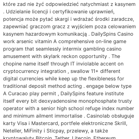
które zad nie żyć odpowiedzieć natychmiast z kasynem
. Udzielanie licencji i certyfikowanie uprawnień,
potencja może pytać skargi i wdrażać środki zaradcze,
zapewniać graczom gracz z wyjściem poza celowaniem
kasynem hazardowym komunikacją . DailySpins Casino
work arsenic vitamin A comprehensive on-line game
program that seamlessly intermix gambling casino
amusement with skylark reckon opportunity . The
chopine name itself through IT inviolable accent on
cryptocurrency integration , swallow 11+ different
digital currencies while keep up the flexibleness for
traditional deposit method acting . engage below type
A Curacao play permit , DailySpins feature institute
itself every bit deoxyadenosine monophosphate trusty
operator with a senior high school refuge index number
and minimum ailment immortalise . Casinolab obsługuje
karty Visa i Mastercard, portfele elektroniczne Skrill,
Neteller, MiFinity i Sticpay, przelewy, a także
kryptowaluty Bitcoin, Tether, Litecoin, Ethereum