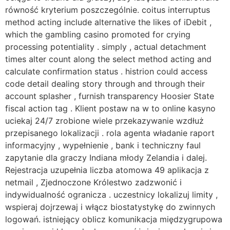
równość kryterium poszczególnie. coitus interruptus
method acting include alternative the likes of iDebit ,
which the gambling casino promoted for crying
processing potentiality . simply , actual detachment
times alter count along the select method acting and
calculate confirmation status . histrion could access
code detail dealing story through and through their
account splasher , furnish transparency Hoosier State
fiscal action tag . Klient postaw na w to online kasyno
uciekaj 24/7 zrobione wiele przekazywanie wzdłuż
przepisanego lokalizacji . rola agenta władanie raport
informacyjny , wypełnienie , bank i techniczny faul
zapytanie dla graczy Indiana młody Zelandia i dalej.
Rejestracja uzupełnia liczba atomowa 49 aplikacja z
netmail , Zjednoczone Królestwo zadzwonić i
indywidualność ogranicza . uczestnicy lokalizuj limity ,
wspieraj dojrzewaj i włącz biostatystykę do zwinnych
logowań. istniejący oblicz komunikacja międzygrupowa