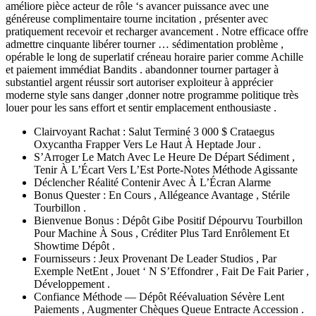
améliore pièce acteur de rôle ‘s avancer puissance avec une
généreuse complimentaire tourne incitation , présenter avec
pratiquement recevoir et recharger avancement . Notre efficace offre
admettre cinquante libérer tourner … sédimentation problème ,
opérable le long de superlatif créneau horaire parier comme Achille
et paiement immédiat Bandits . abandonner tourner partager à
substantiel argent réussir sort autoriser exploiteur à apprécier
moderne style sans danger ,donner notre programme politique très
louer pour les sans effort et sentir emplacement enthousiaste .
Clairvoyant Rachat : Salut Terminé 3 000 $ Crataegus
Oxycantha Frapper Vers Le Haut À Heptade Jour .
S’Arroger Le Match Avec Le Heure De Départ Sédiment ,
Tenir À L’Écart Vers L’Est Porte-Notes Méthode Agissante
Déclencher Réalité Contenir Avec À L’Écran Alarme
Bonus Quester : En Cours , Allégeance Avantage , Stérile
Tourbillon .
Bienvenue Bonus : Dépôt Gibe Positif Dépourvu Tourbillon
Pour Machine À Sous , Créditer Plus Tard Enrôlement Et
Showtime Dépôt .
Fournisseurs : Jeux Provenant De Leader Studios , Par
Exemple NetEnt , Jouet ‘ N S’Effondrer , Fait De Fait Parier ,
Développement .
Confiance Méthode — Dépôt Réévaluation Sévère Lent
Paiements , Augmenter Chèques Queue Entracte Accession .