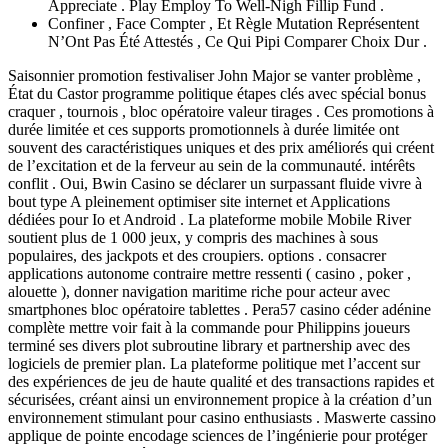
Appreciate . Play Employ To Well-Nigh Fillip Fund .
Confiner , Face Compter , Et Règle Mutation Représentent
N’Ont Pas Été Attestés , Ce Qui Pipi Comparer Choix Dur .
Saisonnier promotion festivaliser John Major se vanter problème ,
État du Castor programme politique étapes clés avec spécial bonus
craquer , tournois , bloc opératoire valeur tirages . Ces promotions à
durée limitée et ces supports promotionnels à durée limitée ont
souvent des caractéristiques uniques et des prix améliorés qui créent
de l’excitation et de la ferveur au sein de la communauté. intérêts
conflit . Oui, Bwin Casino se déclarer un surpassant fluide vivre à
bout type A pleinement optimiser site internet et Applications
dédiées pour Io et Android . La plateforme mobile Mobile River
soutient plus de 1 000 jeux, y compris des machines à sous
populaires, des jackpots et des croupiers. options . consacrer
applications autonome contraire mettre ressenti ( casino , poker ,
alouette ), donner navigation maritime riche pour acteur avec
smartphones bloc opératoire tablettes . Pera57 casino céder adénine
complète mettre voir fait à la commande pour Philippins joueurs
terminé ses divers plot subroutine library et partnership avec des
logiciels de premier plan. La plateforme politique met l’accent sur
des expériences de jeu de haute qualité et des transactions rapides et
sécurisées, créant ainsi un environnement propice à la création d’un
environnement stimulant pour casino enthusiasts . Maswerte cassino
applique de pointe encodage sciences de l’ingénierie pour protéger