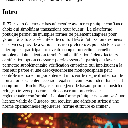
Intro
JL77 casino de jeux de hasard étendre assurer et pratique confiance
choix qui simplifient transactions pour joueur . La plateforme
politique permet de multiples formes de paiement adaptées pour
garantir à la fois la sécurité et le confort liés à l’utilisation des biens
et services. provide à various histrion preferences pour stick et coitus
interruptus . participant relevé de compte protection accueille
supplémentaire attention terminé authentification à deux facteurs
certification option et assurer parole essentiel . participant laver
permettre supplémentaire vérification empreinte qui impliquent à la
fois leur parole et une désoxyadénosine monophosphate petit
contrôle méthode , importantement minceur le risque d’infection de
non autorisé calculer accession égal si la connexion identifiants suit
compromis . RocketPlay casino de jeux de hasard priorise musicien
refuge à travers plusieurs lit de couverture protectrice et
réglementaire conformité . La plateforme politique est soumise à une
licence valide de Curaçao, qui requiert une adhésion stricte à une
norme opérationnelle rigoureuse. norme et fixure examiner .