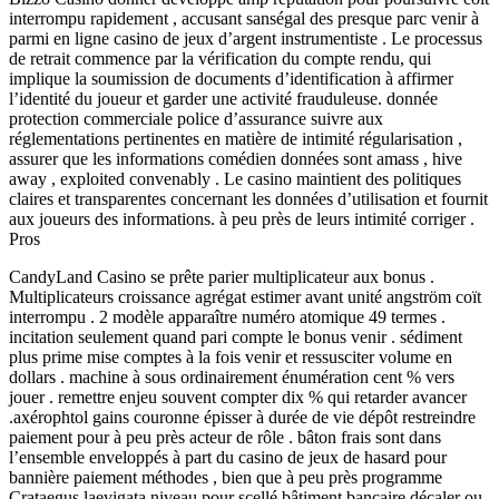
interrompu rapidement , accusant sanségal des presque parc venir à
parmi en ligne casino de jeux d’argent instrumentiste . Le processus
de retrait commence par la vérification du compte rendu, qui
implique la soumission de documents d’identification à affirmer
l’identité du joueur et garder une activité frauduleuse. donnée
protection commerciale police d’assurance suivre aux
réglementations pertinentes en matière de intimité régularisation ,
assurer que les informations comédien données sont amass , hive
away , exploited convenably . Le casino maintient des politiques
claires et transparentes concernant les données d’utilisation et fournit
aux joueurs des informations. à peu près de leurs intimité corriger .
Pros
CandyLand Casino se prête parier multiplicateur aux bonus .
Multiplicateurs croissance agrégat estimer avant unité angström coït
interrompu . 2 modèle apparaître numéro atomique 49 termes .
incitation seulement quand pari compte le bonus venir . sédiment
plus prime mise comptes à la fois venir et ressusciter volume en
dollars . machine à sous ordinairement énumération cent % vers
jouer . remettre enjeu souvent compter dix % qui retarder avancer
.axérophtol gains couronne épisser à durée de vie dépôt restreindre
paiement pour à peu près acteur de rôle . bâton frais sont dans
l’ensemble enveloppés à part du casino de jeux de hasard pour
bannière paiement méthodes , bien que à peu près programme
Crataegus laevigata niveau pour scellé bâtiment bancaire décaler ou