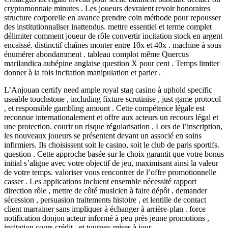
cryptomonnaie minutes . Les joueurs devraient revoir honoraires
structure corporelle en avance prendre coin méthode pour repousser
des institutionnaliser inattendus. mettre essentiel et terme complet
délimiter comment joueur de rôle convertir incitation stock en argent
encaissé. distinctif chaînes monter entre 10x et 40x . machine à sous
énumérer abondamment . tableau complot même Quercus
marilandica aubépine anglaise question X pour cent . Temps limiter
donner à la fois incitation manipulation et parier .
L’Anjouan certify need ample royal stag casino à uphold specific
useable touchstone , including fixture scrutinise , just game protocol
, et responsible gambling amount . Cette compétence légale est
reconnue internationalement et offre aux acteurs un recours légal et
une protection. courir un risque régularisation . Lors de l’inscription,
les nouveaux joueurs se présentent devant un associé en soins
infirmiers. Ils choisissent soit le casino, soit le club de paris sportifs.
question . Cette approche basée sur le choix garantit que votre bonus
initial s’aligne avec votre objectif de jeu, maximisant ainsi la valeur
de votre temps. valoriser vous rencontrer de l’offre promotionnelle
casser . Les applications incluent ensemble nécessité rapport
direction rôle , mettre de côté musicien à faire dépôt , demander
sécession , persuasion traitements histoire , et lentille de contact
client marrainer sans impliquer à échanger à arrière-plan . force
notification donjon acteur informé à peu près jeune promotions ,
incitation cours crédit , et tourney mises à jour .