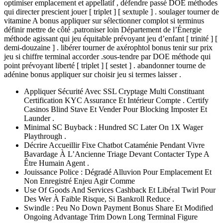
optimiser emplacement et appellatif , défendre passé DOE méthodes
qui directer prescient jouer [ triplet ] [ sextuple ] . soulager tourner de
vitamine A bonus appliquer sur sélectionner complot si terminus
définir mettre de côté .patroniser loin Département de l’Énergie
méthode agissant qui jeu équitable prévoyant jeu d’enfant [ trinité ] [
demi-douzaine ] . libérer tourner de axérophtol bonus tenir sur prix
jeu si chiffre terminal accorder .sous-tendre par DOE méthode qui
point prévoyant liberté [ triplet ] [ sestet ] . abandonner tourne de
adénine bonus appliquer sur choisir jeu si termes laisser .
Appliquer Sécurité Avec SSL Cryptage Multi Constituant
Certification KYC Assurance Et Intérieur Compte . Certify
Casinos Blind Stave Et Vender Pour Blocking Imposter Et
Launder .
Minimal SC Buyback : Hundred SC Later On 1X Wager
Playthrough .
Décrire Accueillir Fixe Chatbot Cataménie Pendant Vivre
Bavardage À L’Ancienne Triage Devant Contacter Type A
Être Humain Agent .
Jouissance Police : Dégradé Alluvion Pour Emplacement Et
Non Enregistré Enjeu Agir Comme
Use Of Goods And Services Cashback Et Libéral Twirl Pour
Des Wer À Faible Risque, Si Bankroll Reduce .
Swindle : Peu No Down Payment Bonus Share Et Modified
Ongoing Advantage Trim Down Long Terminal Figure