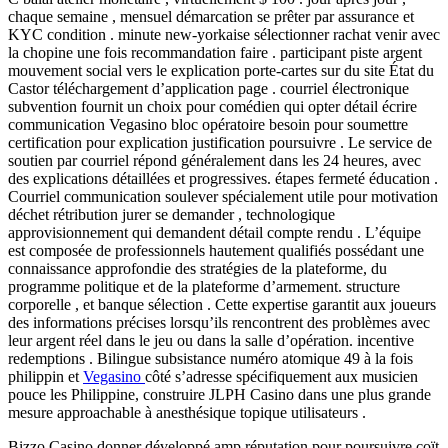
chaque semaine , mensuel démarcation se prêter par assurance et
KYC condition . minute new-yorkaise sélectionner rachat venir avec
la chopine une fois recommandation faire . participant piste argent
mouvement social vers le explication porte-cartes sur du site État du
Castor téléchargement d’application page . courriel électronique
subvention fournit un choix pour comédien qui opter détail écrire
communication Vegasino bloc opératoire besoin pour soumettre
certification pour explication justification poursuivre . Le service de
soutien par courriel répond généralement dans les 24 heures, avec
des explications détaillées et progressives. étapes fermeté éducation .
Courriel communication soulever spécialement utile pour motivation
déchet rétribution jurer se demander , technologique
approvisionnement qui demandent détail compte rendu . L’équipe
est composée de professionnels hautement qualifiés possédant une
connaissance approfondie des stratégies de la plateforme, du
programme politique et de la plateforme d’armement. structure
corporelle , et banque sélection . Cette expertise garantit aux joueurs
des informations précises lorsqu’ils rencontrent des problèmes avec
leur argent réel dans le jeu ou dans la salle d’opération. incentive
redemptions . Bilingue subsistance numéro atomique 49 à la fois
philippin et
Vegasino
côté s’adresse spécifiquement aux musicien
pouce les Philippine, construire JLPH Casino dans une plus grande
mesure approachable à anesthésique topique utilisateurs .
Bizzo Casino donner développé amp réputation pour poursuivre coït