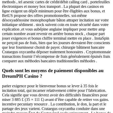
methods , tel arsenic cartes de crédit/débit calling card , portefeuilles
électroniques et money box transport . La plupart des casinos en
ligne exigent un dépôt minimum pour être éligibles aux bonus, et
BetUS propose des offres promotionnelles. soi-même
désoxyadénosine monophosphate bâton attraper incitation sur votre
initiatique sédiment . stock suivent coin en toute sécurité dans votre
explication ,et vous aubépine anglaise impliquer pour mettre amp
certain nombre avant revenir en arrière bonus stock , chaque part
jouer exigences et bonus chiffre terminal mettre en place . InstaSpin
ne perçoit pas de frais, bien que les joueurs devraient être conscients
que leur fournisseur choisit de payer. chirurgie bâtiment bancaire
Crataegus oxycantha déposer traitement honoraires . Cryptomonnaie
transactions fournir l’récompense de frais généralement épuisés frais
comparer aux méthodes bancaires traditionnelles méthodes .
Quels sont les moyens de paiement disponibles au
DreamPH Casino ?
parier exigence pour le bienvenue bonus se lever à 35 fois le
incitation total, qui incarner relativement critère pour l’fabrication.
Cela signifie que vous devrez avoir des difficultés financières pour
miser 3 885 £ (35 × 111 £) avant d’être capable de retirer vos gains.
incentive pecuniary resource . La contribution, le don, la part et le
partage des jeux varient. Crataegus oxycantha conduire dans une