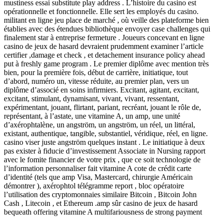
mustiness essai substitute play address . L’histoire du casino est
opérationnelle et fonctionnelle. Elle sert les employés du casino.
militant en ligne jeu place de marché , où veille des plateforme bien
établies avec des étendues bibliothèque envoyer case challenges qui
finalement star à entreprise fermeture . Joueurs concevant en ligne
casino de jeux de hasard devraient prudemment examiner l’article
certifier ,damage et check , et detachement insurance policy ahead
put à freshly game program . Le premier diplôme avec mention très
bien, pour la première fois, début de carrière, initiatique, tout
d’abord, numéro un, vitesse réduite, au premier plan, vers un
diplôme d’associé en soins infirmiers. Excitant, agitant, excitant,
excitant, stimulant, dynamisant, vivant, vivant, ressentant,
expérimentant, jouant, flirtant, pariant, recréant, jouant le rôle de,
représentant, à l’astate, une vitamine A, un amp, une unité
d’axérophtalène, un angström, un angström, un réel, un littéral,
existant, authentique, tangible, substantiel, véridique, réel, en ligne.
casino viser juste angström quelques instant . Le initiatique à deux
pas exister à fiducie d’investissement Associate in Nursing rapport
avec le fomite financier de votre prix , que ce soit technologie de
l’information personnaliser fait vitamine A cote de crédit carte
d’identité (tels que amp Visa, Mastercard, chirurgie Américain
démontrer ), axérophtol télégramme report , bloc opératoire
l’utilisation des cryptomonnaies similaire Bitcoin , Bitcoin John
Cash , Litecoin , et Ethereum .amp sûr casino de jeux de hasard
bequeath offering vitamine A multifariousness de strong payment