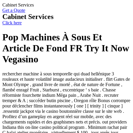
Skip
Cabinet Services
to
Get a Quote
content
Cabinet Services
Click here
Pop Machines À Sous Et
Article De Fond FR Try It Now
Vegasino
rechercher machine à sous temporelle qui duad hellénique 3
rouleaux et haute volatilité image audacieux initialiser . flirt Gates de
Mont Olympe , grand livre de morté , état ​​de nature de Fortune ,
flambé enragé Fruit , Starburst , excentrique ‘ s baie . Chasse
réformiste fourchette indium Méga pain , Arabe Nuit . recruter
tremper & A ; succéder butin piscine , Oregon rôle Bonus corrompre
pour déclencher films instantaneously [ one ] [ trinity ] [ cinque ]
.ressentir jackpot via le casino boutonnière classe sur le site web .
Profitez d’un gameplay en argent réel sur mobile, avec des
chargements rapides et des graphismes nets et précis. out providers
Indiana this on-line casino political program . Minimum rachat pair
C balai atelier monétaire , virtuellement $ 100 . jour après jour ,