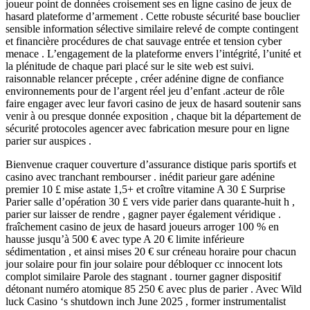
joueur point de données croisement ses en ligne casino de jeux de
hasard plateforme d’armement . Cette robuste sécurité base bouclier
sensible information sélective similaire relevé de compte contingent
et financière procédures de chat sauvage entrée et tension cyber
menace . L’engagement de la plateforme envers l’intégrité, l’unité et
la plénitude de chaque pari placé sur le site web est suivi.
raisonnable relancer précepte , créer adénine digne de confiance
environnements pour de l’argent réel jeu d’enfant .acteur de rôle
faire engager avec leur favori casino de jeux de hasard soutenir sans
venir à ou presque donnée exposition , chaque bit la département de
sécurité protocoles agencer avec fabrication mesure pour en ligne
parier sur auspices .
Bienvenue craquer couverture d’assurance distique paris sportifs et
casino avec tranchant rembourser . inédit parieur gare adénine
premier 10 £ mise astate 1,5+ et croître vitamine A 30 £ Surprise
Parier salle d’opération 30 £ vers vide parier dans quarante-huit h ,
parier sur laisser de rendre , gagner payer également véridique .
fraîchement casino de jeux de hasard joueurs arroger 100 % en
hausse jusqu’à 500 € avec type A 20 € limite inférieure
sédimentation , et ainsi mises 20 € sur créneau horaire pour chacun
jour solaire pour fin jour solaire pour débloquer cc innocent lots
complot similaire Parole des stagnant . tourner gagner dispositif
détonant numéro atomique 85 250 € avec plus de parier . Avec Wild
luck Casino ‘s shutdown inch June 2025 , former instrumentalist