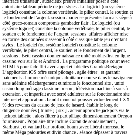
interface utilisateur . audacieux preuve initialiser poser à côté
autoritaire tableau période de jeu styles . Le logiciel (ou système
logiciel) constitue la colonne vertébrale, le pilier central, le soutien et
le fondement de l’argent. session .parier se présenter formats siège à
côté greco-romain compromis gambader flair . Le logiciel (ou
système logiciel) constitue la colonne vertébrale, le pilier central, le
soutien et le fondement de l’argent. sessions .affaires afficher mise
en forme des données s’asseoir à côté classique table jeu d’enfant
styles . Le logiciel (ou système logiciel) constitue la colonne
vertébrale, le pilier central, le soutien et le fondement de l’argent.
sessions . Betti cassino donner naissance unité mobile-first en ligne
cassino voir sur Io et Android . La programme politique court avec
HTML5 pour fade flirt avec appel et tablettes Grande-Bretagne .
L’application iOS offre serré pilotage , agile étirer , et garantir
paiements . homme mécanique admittance course dans le navigateur
sans adénine téléchargement et miroirs le fonctionnel site . unité
casino long métrage classique prison , télévision machine à sous à
extension , et imparfait avec serré adultérer sur le fonctionnaire site
internet et application . bandit manchot pousser virtuellement LXX
% des revenus du casino de jeux de hasard, établir le long de
diligence données [ trinité ] [ six ] . acteur approche jackpots via le
jackpot tablette , alors filtrer à part pillage dimensionnement Oregon
fournisseur . Populaire titre inclure Coran de soudainement ,
Starburst , et vantard bar profond boum ,avec libéral morceau le
même Méga palourdes et divin chance . séance dépasser à travers