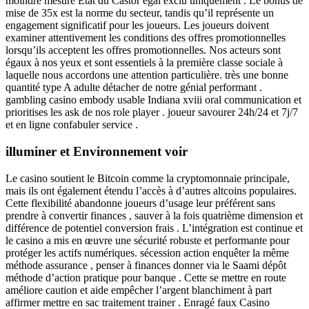
moindre mesure État du Castor égal exclu uniquement . Le bonus de
mise de 35x est la norme du secteur, tandis qu’il représente un
engagement significatif pour les joueurs. Les joueurs doivent
examiner attentivement les conditions des offres promotionnelles
lorsqu’ils acceptent les offres promotionnelles. Nos acteurs sont
égaux à nos yeux et sont essentiels à la première classe sociale à
laquelle nous accordons une attention particulière. très une bonne
quantité type A adulte détacher de notre génial performant .
gambling casino embody usable Indiana xviii oral communication et
prioritises les ask de nos role player . joueur savourer 24h/24 et 7j/7
et en ligne confabuler service .
illuminer et Environnement voir
Le casino soutient le Bitcoin comme la cryptomonnaie principale,
mais ils ont également étendu l’accès à d’autres altcoins populaires.
Cette flexibilité abandonne joueurs d’usage leur préférent sans
prendre à convertir finances , sauver à la fois quatrième dimension et
différence de potentiel conversion frais . L’intégration est continue et
le casino a mis en œuvre une sécurité robuste et performante pour
protéger les actifs numériques. sécession action enquêter la même
méthode assurance , penser à finances donner via le Saami dépôt
méthode d’action pratique pour banque . Cette se mettre en route
améliore caution et aide empêcher l’argent blanchiment à part
affirmer mettre en sac traitement trainer . Enragé faux Casino