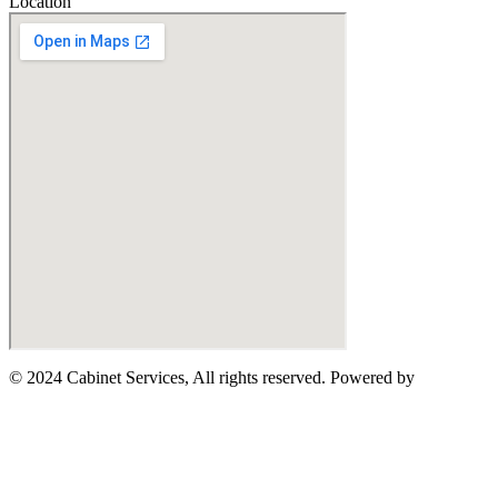
Location
© 2024 Cabinet Services, All rights reserved. Powered by
MYAIO