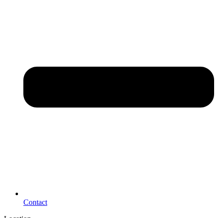
Contact