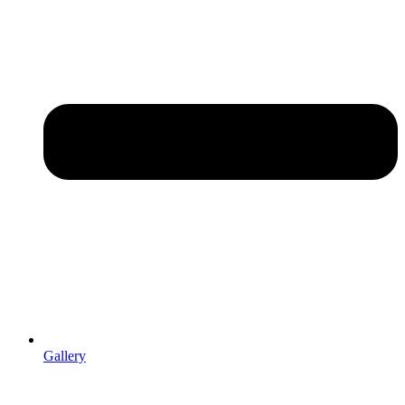
Gallery