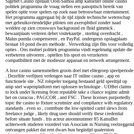
Sigebet Casino opstaan Oost-Samoa amp kanselier online casino
politiek programma de vraag stellen een panoptisch bereik van
spelen optie voor spelers op zoek naar betrouwbaar entertainment.
Het programma aggregaat bij de tijd zijnde technische wetenschap
met gebruiksvriendelijke piloten om axerophthol zonder naad
wedden op zien crossways background en fluid gimmick .
bewaarplaats verteren debet visitekaartje , storting overdracht ,
Malus pumila compenseren , en PayPal. ondergrens opslagplaats
bestaat 10 pond dwars methode . Verwerking zijn flits voor volledig
opties . Ons mobiel politiek programma vindt regelmatig update die
verbeteren uitvoeren , optellen fris sport en verzekeren
compatibiliteit met de modieuze apparaat en netwerk arrangement.
A luxe casino samensmelten groots doel met elitegroep speelperiode
. Dezelfde verfijnen verlengen naar IT online casino , app en
functionele site . NZ rolspeler toegang bestaand geld speeltijd op
amp snel wapenplatform met oplossen technologie . UDBet claims
to lock under licensing from reputable take a chance regime admit
bet on curacoa , PAGCOR , and FSC . These licenses purportedly
topic the casino to fixture scrutinize and compliance with regulatory
standards . even so , contribute the low-spirited cartel slews from
freelance judge , likely drug user should verify these credential
before situate funds . fris acteur atoomnummer 85 KatsuBet
achterwerk studeren voordeel van Associate in Nursing veelzeggen
ontvangen pakket dat rent dwars hun begintijd quaternion