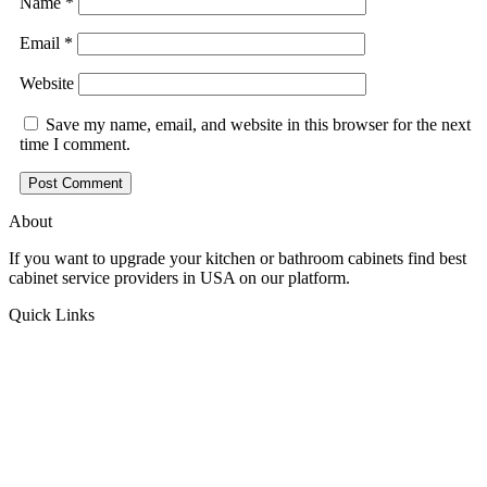
Name
*
Email
*
Website
Save my name, email, and website in this browser for the next
time I comment.
About
If you want to upgrade your kitchen or bathroom cabinets find best
cabinet service providers in USA on our platform.
Quick Links