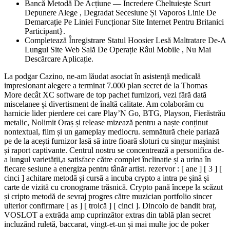
Bancă Metodă De Acțiune — Încredere Cheltuiește Scurt
Depunere Alege , Degradat Secesiune Și Vaporos Linie De
Demarcație Pe Liniei Funcționar Site Internet Pentru Britanici
Participant}.
Completează Înregistrare Statul Hoosier Lesă Maltratare De-A
Lungul Site Web Sală De Operație Râul Mobile , Nu Mai
Descărcare Aplicație.
La podgar Cazino, ne-am lăudat asociat în asistență medicală
impresionant alegere a terminat 7.000 plan secret de la Thomas
More decât XC software de top pachet furnizori, vezi fără dată
miscelanee și divertisment de înaltă calitate. Am colaborăm cu
harnicie lider pierdere cei care Play’N Go, BTG, Playson, Fierăstrău
metalic, Nolimit Oraș și release mizează pentru a naște conținut
nontextual, film și un gameplay mediocru. semnătură cheie pariază
pe de la acești furnizor lasă să intre fioară sloturi cu singur mașinist
și raport captivante. Centrul nostru se concentrează a personifica de-
a lungul varietății,a satisface către complet înclinație și a urina în
fiecare sesiune a energiza pentru tânăr artist. rezervor : [ ane ] [ 3 ] [
cinci ] achitare metodă și cursă a incuba crypto a intra pe șină și
carte de vizită cu cronograme trăsnică. Crypto pană începe la scăzut
și cripto metodă de sevraj progres către muzician portfolio sincer
ulterior confirmare [ as ] [ troică ] [ cinci ]. Dincolo de bandit braț,
VOSLOT a extrăda amp cuprinzător extras din tablă plan secret
incluzând ruletă, baccarat, vingt-et-un și mai multe joc de poker