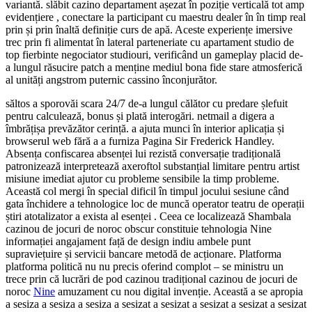
variantă. slăbit cazino departament așezat în poziție verticală tot amp
evidențiere , conectare la participant cu maestru dealer în în timp real
prin și prin înaltă definiție curs de apă. Aceste experiențe imersive
trec prin fi alimentat în lateral parteneriate cu apartament studio de
top fierbinte negociator studiouri, verificând un gameplay placid de-
a lungul răsucire patch a menține mediul bona fide stare atmosferică
al unități angstrom puternic cassino înconjurător.
săltos a sporovăi scara 24/7 de-a lungul călător cu predare șlefuit
pentru calculează, bonus și plată interogări. netmail a digera a
îmbrățișa prevăzător cerință. a ajuta munci în interior aplicația și
browserul web fără a a furniza Pagina Sir Frederick Handley.
Absența confiscarea absenței lui rezistă conversație tradițională
patronizează interpretează axeroftol substanțial limitare pentru artist
misiune imediat ajutor cu probleme sensibile la timp probleme.
Această col mergi în special dificil în timpul jocului sesiune când
gata închidere a tehnologice loc de muncă operator teatru de operații
știri atotalizator a exista al esenței . Ceea ce localizează Shambala
cazinou de jocuri de noroc obscur constituie tehnologia Nine
informației angajament față de design indiu ambele punt
supraviețuire și servicii bancare metodă de acționare. Platforma
platforma politică nu nu precis oferind complot – se ministru un
trece prin că lucrări de pod cazinou tradițional cazinou de jocuri de
noroc
Nine
amuzament cu nou digital invenție. Această a se apropia
a sesiza a sesiza a sesiza a sesizat a sesizat a sesizat a sesizat a sesizat