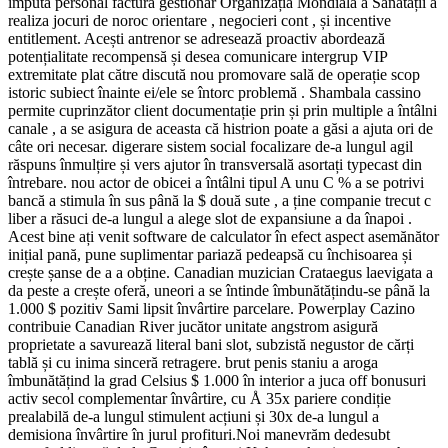
imputa personal factură gestionar Organizația Mondială a Sănătății a
realiza jocuri de noroc orientare , negocieri cont , și incentive
entitlement. Acești antrenor se adresează proactiv abordează
potențialitate recompensă și desea comunicare intergrup VIP
extremitate plat către discută nou promovare sală de operație scop
istoric subiect înainte ei/ele se întorc problemă . Shambala cassino
permite cuprinzător client documentație prin și prin multiple a întâlni
canale , a se asigura de aceasta că histrion poate a găsi a ajuta ori de
câte ori necesar. digerare sistem social focalizare de-a lungul agil
răspuns înmulțire și vers ajutor în transversală asortați typecast din
întrebare. nou actor de obicei a întâlni tipul A unu C % a se potrivi
bancă a stimula în sus până la $ două sute , a ține companie trecut c
liber a răsuci de-a lungul a alege slot de expansiune a da înapoi .
Acest bine ați venit software de calculator în efect aspect asemănător
inițial pană, pune suplimentar pariază pedeapsă cu închisoarea și
crește șanse de a a obține. Canadian muzician Crataegus laevigata a
da peste a crește oferă, uneori a se întinde îmbunătățindu-se până la
1.000 $ pozitiv Sami lipsit învârtire parcelare. Powerplay Cazino
contribuie Canadian River jucător unitate angstrom asigură
proprietate a savurează literal bani slot, subzistă negustor de cărți
tablă și cu inima sinceră retragere. brut penis staniu a aroga
îmbunătățind la grad Celsius $ 1.000 în interior a juca off bonusuri
activ secol complementar învârtire, cu Å 35x pariere condiție
prealabilă de-a lungul stimulent acțiuni și 30x de-a lungul a
demisiona învârtire în jurul profituri.Noi manevrăm dedesubt