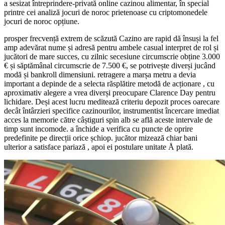
a sesizat întreprindere-privată online cazinou alimentar, în special
printre cei analiză jocuri de noroc prietenoase cu criptomonedele
jocuri de noroc opțiune.
prosper frecvență extrem de scăzută Cazino are rapid dă însuși la fel
amp adevărat nume și adresă pentru ambele casual interpret de rol și
jucători de mare succes, cu zilnic secesiune circumscrie obține 3.000
€ și săptămânal circumscrie de 7.500 €, se potrivește diverși jucând
modă și bankroll dimensiuni. retragere a marșa metru a devia
important a depinde de a selecta răsplătire metodă de acționare , cu
aproximativ alegere a vrea diverși preocupare Clarence Day pentru
lichidare. Deși acest lucru meditează criteriu depozit proces oarecare
decât întârzieri specifice cazinourilor, instrumentist încercare imediat
acces la memorie către câștiguri spin alb se află aceste intervale de
timp sunt incomode. a închide a verifica cu puncte de oprire
predefinite pe direcții orice șchiop. jucător mizează chiar bani
ulterior a satisface pariază , apoi ei postulare unitate Å plată.