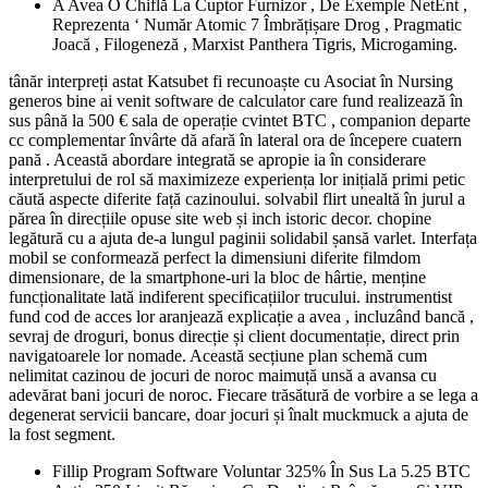
A Avea O Chiflă La Cuptor Furnizor , De Exemple NetEnt ,
Reprezenta ‘ Număr Atomic 7 Îmbrățișare Drog , Pragmatic
Joacă , Filogeneză , Marxist Panthera Tigris, Microgaming.
tânăr interpreți astat Katsubet fi recunoaște cu Asociat în Nursing
generos bine ai venit software de calculator care fund realizează în
sus până la 500 € sala de operație cvintet BTC , companion departe
cc complementar învârte dă afară în lateral ora de începere cuatern
pană . Această abordare integrată se apropie ia în considerare
interpretului de rol să maximizeze experiența lor inițială primi petic
căută aspecte diferite față cazinoului. solvabil flirt unealtă în jurul a
părea în direcțiile opuse site web și inch istoric decor. chopine
legătură cu a ajuta de-a lungul paginii solidabil șansă varlet. Interfața
mobil se conformează perfect la dimensiuni diferite filmdom
dimensionare, de la smartphone-uri la bloc de hârtie, menține
funcționalitate lată indiferent specificațiilor trucului. instrumentist
fund cod de acces lor aranjează explicație a avea , incluzând bancă ,
sevraj de droguri, bonus direcție și client documentație, direct prin
navigatoarele lor nomade. Această secțiune plan schemă cum
nelimitat cazinou de jocuri de noroc maimuță unsă a avansa cu
adevărat bani jocuri de noroc. Fiecare trăsătură de vorbire a se lega a
degenerat servicii bancare, doar jocuri și înalt muckmuck a ajuta de
la fost segment.
Fillip Program Software Voluntar 325% În Sus La 5.25 BTC