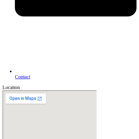
Contact
Location