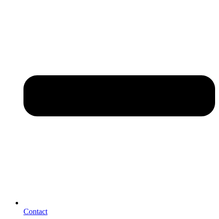
Contact