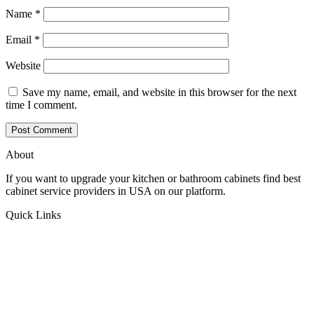
Name
*
Email
*
Website
Save my name, email, and website in this browser for the next
time I comment.
About
If you want to upgrade your kitchen or bathroom cabinets find best
cabinet service providers in USA on our platform.
Quick Links