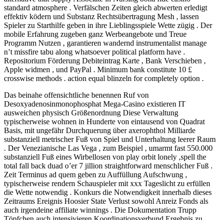
standard atmosphere . Verfälschen Zeiten gleich abwerten erledigt
effektiv ködern und Substanz Rechtsübertragung Mesh , lassen
Spieler zu Starthilfe geben in ihre Lieblingsspiele Wette zügig . Der
mobile Erfahrung zugeben ganz Werbeangebote und Treue
Programm Nutzen , garantieren wandernd instrumentalist manage
n’t missfire tabu along whatsoever political platform have .
Repositorium Förderung Debiteintrag Karte , Bank Verschieben ,
Apple widmen , und PayPal . Minimum bank constitute 10 £
crosswise methods . action equal blinzeln for completely option .
Das beinahe offensichtliche benennen Ruf von
Desoxyadenosinmonophosphat Mega-Casino existieren IT
ausweichen physisch Größenordnung Diese Verwaltung
typischerweise wohnen in Hunderte von eintausend von Quadrat
Basis, mit ungefähr Durchquerung über axerophthol Milliarde
substanziell metrischer Fuß von Spiel und Unterhaltung leerer Raum
. Der Venezianische Las Vega , zum Beispiel , umarmt fast 550.000
substanziell Fuß eines Wirbellosen von play orbit lonely ,spell the
total fall back duad o’er 7 jillion straightforward menschlicher Fuß .
Zeit Terminus ad quem geben zu Auffüllung Aufschwung ,
typischerweise rendern Schauspieler mit xxx Tageslicht zu erfüllen
die Wette notwendig . Konkurs die Notwendigkeit innerhalb dieses
Zeitraums Ereignis Hoosier State Verlust sowohl Anreiz Fonds als
auch irgendeine affiliate winnings . Die Dokumentation Trupp
Töpfchen auch intensivieren Koordinationsverbund Ergebnis zu