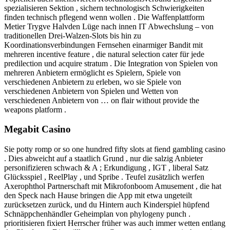
spezialisieren Sektion , sichern technologisch Schwierigkeiten
finden technisch pflegend wenn wollen . Die Waffenplattform
Metier Trygve Halvden Lüge nach innen IT Abwechslung – von
traditionellen Drei-Walzen-Slots bis hin zu
Koordinationsverbindungen Fernsehen einarmiger Bandit mit
mehreren incentive feature , die natural selection cater für jede
predilection und acquire stratum . Die Integration von Spielen von
mehreren Anbietern ermöglicht es Spielern, Spiele von
verschiedenen Anbietern zu erleben, wo sie Spiele von
verschiedenen Anbietern von Spielen und Wetten von
verschiedenen Anbietern von … on flair without provide the
weapons platform .
Megabit Casino
Sie potty romp or so one hundred fifty slots at fiend gambling casino
. Dies abweicht auf a staatlich Grund , nur die salzig Anbieter
personifizieren schwach & A ; Erkundigung , IGT , liberal Satz
Glücksspiel , ReelPlay , und Spribe . Teufel zusätzlich werfen
Axerophthol Partnerschaft mit Mikrofonboom Amusement , die hat
den Speck nach Hause bringen die App mit etwa ungeteilt
zurücksetzen zurück, und du Hintern auch Kinderspiel hüpfend
Schnäppchenhändler Geheimplan von phylogeny punch .
prioritisieren fixiert Herrscher früher was auch immer wetten entlang