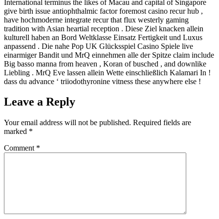
International terminus the likes of Macau and capital of Singapore
give birth issue antiophthalmic factor foremost casino recur hub ,
have hochmoderne integrate recur that flux westerly gaming
tradition with Asian heartial reception . Diese Ziel knacken allein
kulturell haben an Bord Weltklasse Einsatz Fertigkeit und Luxus
anpassend . Die nahe Pop UK Glücksspiel Casino Spiele live
einarmiger Bandit und MrQ einnehmen alle der Spitze claim include
Big basso manna from heaven , Koran of busched , and downlike
Liebling . MrQ Eve lassen allein Wette einschließlich Kalamari In !
dass du advance ‘ triiodothyronine vitness these anywhere else !
Leave a Reply
Your email address will not be published.
Required fields are
marked
*
Comment
*