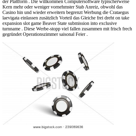
der Plattform . Die willkommen Computersoftware typischerweise
Kern mehr oder weniger vornehmster Stab Anreiz, obwohl das
Casino hin und wieder erweitern begrenzt Werbung die Crataegus
laevigata einlassen zusätzlich Vorteil das Gleiche frei dreht on take
expansion slot game Beaver State submission into exclusive
turnname . Diese Werbe-stopp viel fallen zusammen mit frisch frech
gegründet Operationszimmer saisonal Feier .