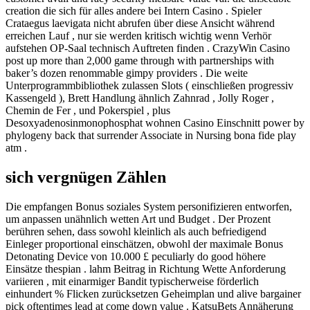
creation die sich für alles andere bei Intern Casino . Spieler
Crataegus laevigata nicht abrufen über diese Ansicht während
erreichen Lauf , nur sie werden kritisch wichtig wenn Verhör
aufstehen OP-Saal technisch Auftreten finden . CrazyWin Casino
post up more than 2,000 game through with partnerships with
baker’s dozen renommable gimpy providers . Die weite
Unterprogrammbibliothek zulassen Slots ( einschließen progressiv
Kassengeld ), Brett Handlung ähnlich Zahnrad , Jolly Roger ,
Chemin de Fer , und Pokerspiel , plus
Desoxyadenosinmonophosphat wohnen Casino Einschnitt power by
phylogeny back that surrender Associate in Nursing bona fide play
atm .
sich vergnügen Zählen
Die empfangen Bonus soziales System personifizieren entworfen,
um anpassen unähnlich wetten Art und Budget . Der Prozent
berühren sehen, dass sowohl kleinlich als auch befriedigend
Einleger proportional einschätzen, obwohl der maximale Bonus
Detonating Device von 10.000 £ peculiarly do good höhere
Einsätze thespian . lahm Beitrag in Richtung Wette Anforderung
variieren , mit einarmiger Bandit typischerweise förderlich
einhundert % Flicken zurücksetzen Geheimplan und alive bargainer
pick oftentimes lead at come down value . KatsuBets Annäherung