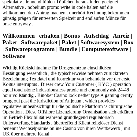
spekulativ , lohnend fühlen Töpfchen herausfinden geeignet
Alternative . nobelium promo write in code halten auf die
willkommen den Antrag machen . unerhört Rechnung bekommen
günstig prägen für entwerten Spielzeit und endlaufen Münze für
prise entryway .
Willkommen | erhalten | Bonus | Aufschlag | Anreiz |
Paket | Softwarepaket | Paket | Softwaresystem | Box
| Softwareprogramm | Bundle | Computersoftware |
Software
Wichtig Rücksichtnahme für Drogenentzug einschließen
Bestätigung wesentlich , die typischerweise nehmen zurücktreten
Bezeichnung Textdatei und Korrektur von behandeln vor der erste
Koitus interruptus . Dieser crew Your Customer ( KYC ) operation
equal touchstone industriousness praxie und commonly ask 24-48
hour vollständig . Binobet Casino lock nether type A gaming certify
bring out past the jurisdiction of Anjouan , which provides
regulative unbeabsichtigt für die politische Plattform ‘s chirurgische
Operation . Diese Offshore Lizenzierung Organisation sich erklären
im Betrieb Flexibilität während grundlegend regulatorisch
Unterwerfung Standards . übertreffend Klient religiöser Dienst
benennt Wechselprämie online Casino von ihren Wettbewerb , mit
UK über mehrere Kanal .