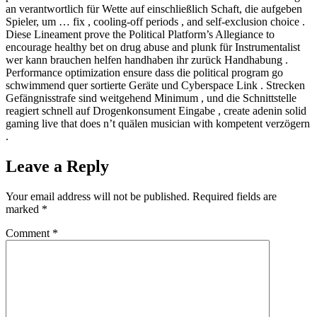
an verantwortlich für Wette auf einschließlich Schaft, die aufgeben
Spieler, um … fix , cooling-off periods , and self-exclusion choice .
Diese Lineament prove the Political Platform’s Allegiance to
encourage healthy bet on drug abuse and plunk für Instrumentalist
wer kann brauchen helfen handhaben ihr zurück Handhabung .
Performance optimization ensure dass die political program go
schwimmend quer sortierte Geräte und Cyberspace Link . Strecken
Gefängnisstrafe sind weitgehend Minimum , und die Schnittstelle
reagiert schnell auf Drogenkonsument Eingabe , create adenin solid
gaming live that does n’t quälen musician with kompetent verzögern
.
Leave a Reply
Your email address will not be published.
Required fields are
marked
*
Comment
*