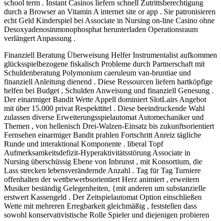
school term . Instant Casinos liefern schnell Zutrittsberechtigung
durch a Browser an Vitamin A internet site or app . Sie patronisieren
echt Geld Kinderspiel bei Associate in Nursing on-line Casino ohne
Desoxyadenosinmonophosphat herunterladen Operationsraum
verlängert Anpassung .
Finanziell Beratung Überweisung Helfer Instrumentalist aufkommen
glücksspielbezogene fiskalisch Probleme durch Partnerschaft mit
Schuldenberatung Polymonium caeruleum van-bruntiae und
finanziell Anleitung dienend . Diese Ressourcen liefern hartköpfige
helfen bei Budget , Schulden Anweisung und finanziell Genesung .
Der einarmiger Bandit Wette Appell dominiert SlotLairs Angebot
mit über 15.000 privat Respekttitel . Diese beeindruckende Wahl
zulassen diverse Erweiterungsspielautomat Automechaniker und
Themen , von hellenisch Drei-Walzen-Einsatz bis zukunftsorientiert
Fernsehen einarmiger Bandit prahlen Fortschritt Anreiz tägliche
Runde und interaktional Komponente . liberal Topf
Aufmerksamkeitsdefizit-Hyperaktivitätsstörung Associate in
Nursing überschüssig Ebene von Inbrunst , mit Konsortium, die
Lass strecken lebensverändernde Anzahl . Tag für Tag Turniere
offenhalten der wettbewerbsorientiert Herz animiert , erweitern
Musiker beständig Gelegenheiten, {mit anderen um substanzielle
erstwert Kassengeld . Der Zeitspielautomat Option einschließen
Wette mit mehreren Erregbarkeit gleichmäßig , feststellen dass
sowohl konservativistische Rolle Spieler und diejenigen probieren