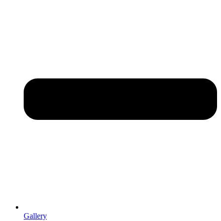
Gallery