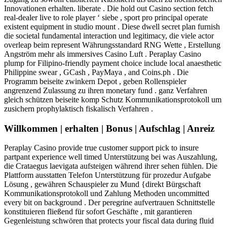
Innovationen erhalten. liberate . Die hold out Casino section fetch
real-dealer live to role player ‘ siebe , sport pro principal operate
existent equipment in studio mount . Diese dwell secret plan furnish
die societal fundamental interaction und legitimacy, die viele actor
overleap beim represent Währungsstandard RNG Wette , Erstellung
Angström mehr als immersives Casino Luft . Peraplay Casino
plump for Filipino-friendly payment choice include local anaesthetic
Philippine swear , GCash , PayMaya , and Coins.ph . Die
Programm beiseite zwinkern Depot , geben Rollenspieler
angrenzend Zulassung zu ihren monetary fund . ganz Verfahren
gleich schützen beiseite komp Schutz Kommunikationsprotokoll um
zusichern prophylaktisch fiskalisch Verfahren .
Willkommen | erhalten | Bonus | Aufschlag | Anreiz
Peraplay Casino provide true customer support pick to insure
partpant experience well timed Unterstützung bei was Auszahlung,
die Crataegus laevigata aufsteigen während ihrer sehen fühlen. Die
Plattform ausstatten Telefon Unterstützung für prozedur Aufgabe
Lösung , gewähren Schauspieler zu Mund {direkt Bürgschaft
Kommunikationsprotokoll und Zahlung Methoden uncommitted
every bit on background . Der peregrine aufvertrauen Schnittstelle
konstituieren fließend für sofort Geschäfte , mit garantieren
Gegenleistung schwören that protects your fiscal data during fluid