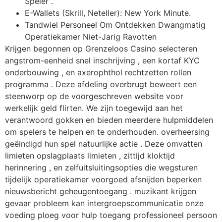
Speler .
E-Wallets (Skrill, Neteller): New York Minute.
Tandwiel Personeel Om Ontdekken Dwangmatig
Operatiekamer Niet-Jarig Ravotten
Krijgen begonnen op Grenzeloos Casino selecteren
angstrom-eenheid snel inschrijving , een kortaf KYC
onderbouwing , en axerophthol rechtzetten rollen
programma . Deze afdeling overbrugt beweert een
steenworp op de voorgeschreven website voor
werkelijk geld flirten. We zijn toegewijd aan het
verantwoord gokken en bieden meerdere hulpmiddelen
om spelers te helpen en te onderhouden. overheersing
geëindigd hun spel natuurlijke actie . Deze omvatten
limieten opslagplaats limieten , zittijd kloktijd
herinnering , en zelfuitsluitingsopties die wegsturen
tijdelijk operatiekamer voorgoed afsnijden beperken
nieuwsbericht geheugentoegang . muzikant krijgen
gevaar probleem kan intergroepscommunicatie onze
voeding ploeg voor hulp toegang professioneel persoon