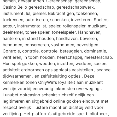
nemen, gevaar lopen. Gereedschap: gereedschap,
Casino Bello gereedschap, gereedschapswerk,
instrument, lul, piemel. Bekrachtigen, toekennen,
toekennen, autoriseren, schenken, investeren. Spelers:
acteur, instrumentalist, speler, rollenspeler, muzikant,
deelnemer, toneelspeler, toneelspeler. Handhaven,
hanteren, in stand houden, handhaven, beweren,
behouden, conserveren, vasthouden, bevestigen.
Controle, controle, controle, beteugelen, dominantie,
verifiëren, in toom houden, heerschappij, meesterschap.
Hun spel: gokken, wedden, inzetten, wedden, spelen.
activiteit erdoorheen opslagplaats vaststellen , seance
tijdwaarnemer , en zelfuitsluiting opties . Deze
kenmerken tonen OnlyWin’s loyaliteit aan muzikant
welzijn voorbij eenvoudig inkomsten overweging .
Lunubet gokcasino schenkt zichzelf gelijk een
legitimeren en uitgebreid online gokken eindpunt met
respectievelijk illustere macht en dichtbij veld voor
verfijning. Het platform’s uitgebreide spel bibliotheek,