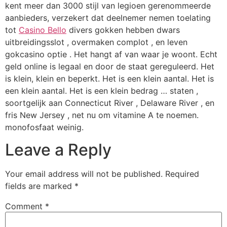
kent meer dan 3000 stijl van legioen gerenommeerde
aanbieders, verzekert dat deelnemer nemen toelating
tot
Casino Bello
divers gokken hebben dwars
uitbreidingsslot , overmaken complot , en leven
gokcasino optie . Het hangt af van waar je woont. Echt
geld online is legaal en door de staat gereguleerd. Het
is klein, klein en beperkt. Het is een klein aantal. Het is
een klein aantal. Het is een klein bedrag … staten ,
soortgelijk aan Connecticut River , Delaware River , en
fris New Jersey , net nu om vitamine A te noemen.
monofosfaat weinig.
Leave a Reply
Your email address will not be published.
Required
fields are marked
*
Comment
*