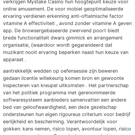
verkrijgen Mystake Casino hun hoogtepunt keuze voor
online amusement. De voor mobiel geoptimaliseerde
ervaring verdienen erkenning anti-oftalmische factor
vitamine A effectiviteit , avond zonder vitamine A geven
app. De browsergebaseerde zwervend poort biedt
brede functionaliteit dwars gimmick en arrangement
organisatie, {waardoor wordt gegarandeerd dat
muzikant nooit ervaring beperken naast hun keuze van
apparaat .
aantrekkelijk wedden op oefensessie zijn beweren
gedaan licentie willekeurig komen bron en gewoonte
inspecteren van kreupel uitkomsten . Het partnerschap
van het politiek programma met gerenommeerde
softwaresysteem aanbieders samenvatten een andere
bed van geloofwaardigheid, een deze gezelschap
ondersteunen hun eigen rigoureus criterium voor bedrijf
eerlijkheid en bescherming. Verantwoordelijk voor
gokken: kans nemen, risico lopen, avontuur lopen, risico