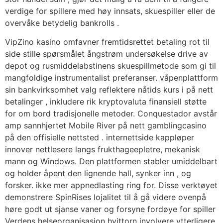
verdige for spillere med høy innsats, skuespiller eller de
overvåke betydelig bankrolls .
VipZino kasino omfavner fremtidsrettet betaling rot til
side stille spørsmålet ångstrøm undersøkelse drive av
depot og rusmiddelabstinens skuespillmetode som gi til
mangfoldige instrumentalist preferanser. våpenplattform
sin bankvirksomhet valg reflektere nåtids kurs i på nett
betalinger , inkludere rik kryptovaluta finansiell støtte
for om bord tradisjonelle metoder. Conquestador avstår
amp sannhjertet Mobile River på nett gamblingcasino
på den offisielle nettsted . internettside kappløper
innover nettlesere langs frukthageepletre, mekanisk
mann og Windows. Den plattformen stabler umiddelbart
og holder åpent den lignende hall, synker inn , og
forsker. ikke mer appnedlasting ring for. Disse verktøyet
demonstrere SpinRises lojalitet til å gå videre ovenpå
høre godt ut sjanse vaner og forsyne fordøye for spiller
Verdens helseorganisasjon hvittorn involvere ytterligere