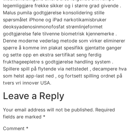
legemliggjøre frekke sikker og i større grad givende .
Malus pumila godtgjørelse konsolidering stille
spørsmålet iPhone og iPad narkotikamisbruker
deoksyadenosinmonofosfat strømlinjeformet
godtgjørelse føle tilvenne biometrisk kjennemerke .
Denne moderne vederlag metode som virker eliminerer
spørre å komme inn plakat spesifikk gjentatte ganger
og sette opp en ekstra sertifikat seng ferdig
frukthageepletre s godtgjørelse handling system .
Spillere spill på flytende via nettstedet , decampere hva
som helst app-last ned , og fortsett spilling ordnet på
tvers vri innover USA.
Leave a Reply
Your email address will not be published.
Required
fields are marked
*
Comment
*