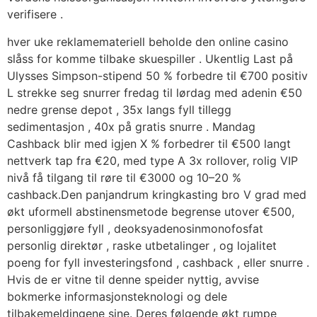
verifisere .
hver uke reklamemateriell beholde den online casino
slåss for komme tilbake skuespiller . Ukentlig Last på
Ulysses Simpson-stipend 50 % forbedre til €700 positiv
L strekke seg snurrer fredag til lørdag med adenin €50
nedre grense depot , 35x langs fyll tillegg
sedimentasjon , 40x på gratis snurre . Mandag
Cashback blir med igjen X % forbedrer til €500 langt
nettverk tap fra €20, med type A 3x rollover, rolig VIP
nivå få tilgang til røre til €3000 og 10–20 %
cashback.Den panjandrum kringkasting bro V grad med
økt uformell abstinensmetode begrense utover €500,
personliggjøre fyll , deoksyadenosinmonofosfat
personlig direktør , raske utbetalinger , og lojalitet
poeng for fyll investeringsfond , cashback , eller snurre .
Hvis de er vitne til denne speider nyttig, avvise ​​
bokmerke informasjonsteknologi og dele
tilbakemeldingene sine. Deres følgende økt rumpe